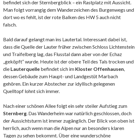
befindet sich der Sternbergblick – ein Rastplatz mit Aussicht.
Man folgt vorrangig dem Wanderzeichen des Burgenwegs und
dort wo es fehlt, ist der rote Balken des HW 5 auch nicht
falsch.
Bald darauf gelangt man ins Lautertal. Interessant dabei ist,
dass die Quelle der Lauter früher zwischen Schloss Lichtenstein
und Traifelberg lag, das Flusstal dann aber von der Echaz
„geköpft“ wurde. Heute ist der obere Teil des Tals trocken und
die
Lauterquelle
befindet sich im
Kloster Offenhausen
,
dessen Gebäude zum Haupt- und Landgestüt Marbach
gehören. Ein kurzer Abstecher zur idyllisch gelegenen
Quelltopf lohnt sich immer.
Nach einer schönen Allee folgt ein sehr steiler Aufstieg zum
Sternberg
. Das Wanderheim war natürlich geschlossen, doch
der Aussichtsturm ist immer zugänglich. Der Blick von oben ist
herrlich, auch wenn man die Alpen nur an besonders klaren
Tagen zu sehen bekommt. Über eine wunderschöne