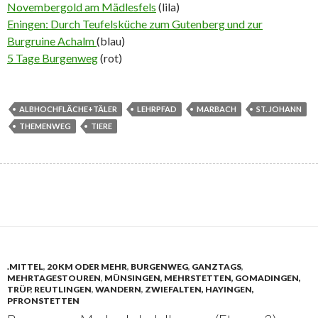
Novembergold am Mädlesfels
(lila)
Eningen: Durch Teufelsküche zum Gutenberg und zur
Burgruine Achalm
(blau)
5 Tage Burgenweg
(rot)
ALBHOCHFLÄCHE+TÄLER
LEHRPFAD
MARBACH
ST. JOHANN
THEMENWEG
TIERE
.MITTEL
,
20 KM ODER MEHR
,
BURGENWEG
,
GANZTAGS
,
MEHRTAGESTOUREN
,
MÜNSINGEN, MEHRSTETTEN, GOMADINGEN,
TRÜP
,
REUTLINGEN
,
WANDERN
,
ZWIEFALTEN, HAYINGEN,
PFRONSTETTEN