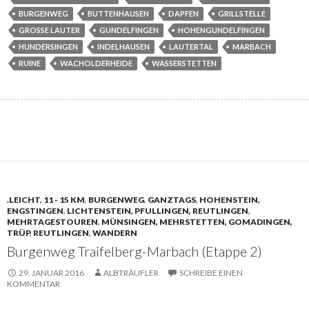
BURGENWEG
BUTTENHAUSEN
DAPFEN
GRILLSTELLE
GROSSE LAUTER
GUNDELFINGEN
HOHENGUNDELFINGEN
HUNDERSINGEN
INDELHAUSEN
LAUTERTAL
MARBACH
RUINE
WACHOLDERHEIDE
WASSERSTETTEN
.LEICHT
,
11 - 15 KM
,
BURGENWEG
,
GANZTAGS
,
HOHENSTEIN,
ENGSTINGEN
,
LICHTENSTEIN, PFULLINGEN, REUTLINGEN
,
MEHRTAGESTOUREN
,
MÜNSINGEN, MEHRSTETTEN, GOMADINGEN,
TRÜP
,
REUTLINGEN
,
WANDERN
Burgenweg Traifelberg-Marbach (Etappe 2)
29. JANUAR 2016
ALBTRÄUFLER
SCHREIBE EINEN
KOMMENTAR