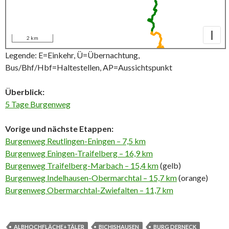
I
2 km
Legende: E=Einkehr, Ü=Übernachtung,
Bus/Bhf/Hbf=Haltestellen, AP=Aussichtspunkt
Überblick:
5 Tage Burgenweg
Vorige und nächste Etappen:
Burgenweg Reutlingen-Eningen – 7,5 km
Burgenweg Eningen-Traifelberg – 16,9 km
Burgenweg Traifelberg-Marbach – 15,4 km
(gelb)
Burgenweg Indelhausen-Obermarchtal – 15,7 km
(orange)
Burgenweg Obermarchtal-Zwiefalten – 11,7 km
ALBHOCHFLÄCHE+TÄLER
BICHISHAUSEN
BURG DERNECK