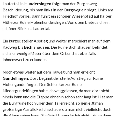
Lautertal. In
Hundersingen
folgt man der Burgenweg-
Beschilderung, bis man links in den Burgweg einbiegt. Links am
Friedhof vorbei, dann führt ein schöner Wiesenpfad auf halber
Höhe zur Ruine Hohenhundersingen. Von oben bietet sich ein
schöner Blick ins Lautertal.
Ein kurzer, steiler Abstieg und weiter marschiert man auf dem
Radweg bis
Bichishausen
. Die Ruine Bichishausen befindet
sich nur wenige Meter über dem Ort und ist ebenfalls
lohnenswert zu erkunden.
Noch etwas weiter auf dem Talweg und man erreicht
Gundelfingen
. Dort beginnt der steile Aufstieg zur Ruine
Hohengundelfingen. Den Schlenker zur Ruine
Niedergundelfingen habe ich weggelassen, da man dort nicht
hinein kann und die Etappe ohnehin schon sehr lang ist. Hat man
die Burgruine hoch über dem Tal erreicht, so genießt man
großartige Ausblicke. Ich schaue, ob man nicht vielleicht doch
die Alpen sehen kann. Zunächst bemerke ich nichts, doch dann