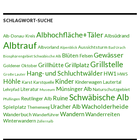
SCHLAGWORT-SUCHE
Albhochfläche+Täler
Albsüdrand
Alb-Donau-Kreis
Albtrauf
Albvorland
Aussichtsturm
Alpenblick
Bad Urach
Gewässer
Blüten
Felsen
Biosphärengebiet Schwäbische Alb
Grillstelle
Grillplatz
Grillhütte
Goldener Oktober
Hang- und Schluchtwälder
HW1
HW5
Große Lauter
Höhle
Kinder
Karst
Kinderwagen
Lautertal
Karstquelle
Münsinger Alb
Literatur
Naturschutzgebiet
Lehrpfad
Museum
Schwäbische Alb
Ruine
Reutlinger Alb
Pfullingen
Wacholderheide
Uracher Alb
Spielplatz
Themenweg
Wandern
Wanderreiten
Wanderbuch
Wanderführer
Winterwandern
Zollernalb