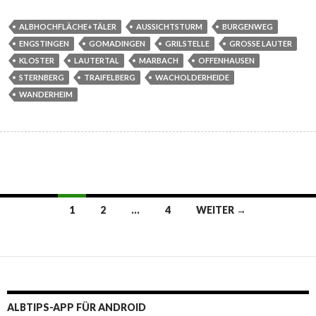
ALBHOCHFLÄCHE+TÄLER
AUSSICHTSTURM
BURGENWEG
ENGSTINGEN
GOMADINGEN
GRILSTELLE
GROSSE LAUTER
KLOSTER
LAUTERTAL
MARBACH
OFFENHAUSEN
STERNBERG
TRAIFELBERG
WACHOLDERHEIDE
WANDERHEIM
Beitragsnavigation
1
2
…
4
WEITER →
ALBTIPS-APP FÜR ANDROID