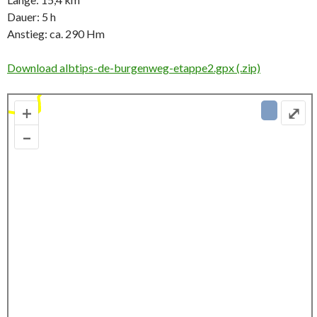
Dauer: 5 h
Anstieg: ca. 290 Hm
Download albtips-de-burgenweg-etappe2.gpx (.zip)
+
⤢
–