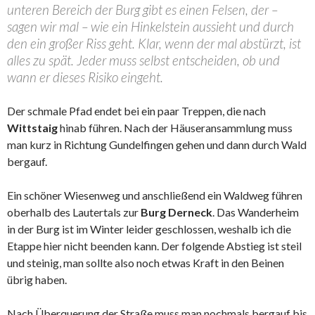
unteren Bereich der Burg gibt es einen Felsen, der –
sagen wir mal – wie ein Hinkelstein aussieht und durch
den ein großer Riss geht. Klar, wenn der mal abstürzt, ist
alles zu spät. Jeder muss selbst entscheiden, ob und
wann er dieses Risiko eingeht.
Der schmale Pfad endet bei ein paar Treppen, die nach
Wittstaig
hinab führen. Nach der Häuseransammlung muss
man kurz in Richtung Gundelfingen gehen und dann durch Wald
bergauf.
Ein schöner Wiesenweg und anschließend ein Waldweg führen
oberhalb des Lautertals zur
Burg Derneck
. Das Wanderheim
in der Burg ist im Winter leider geschlossen, weshalb ich die
Etappe hier nicht beenden kann. Der folgende Abstieg ist steil
und steinig, man sollte also noch etwas Kraft in den Beinen
übrig haben.
Nach Überquerung der Straße muss man nochmals bergauf bis