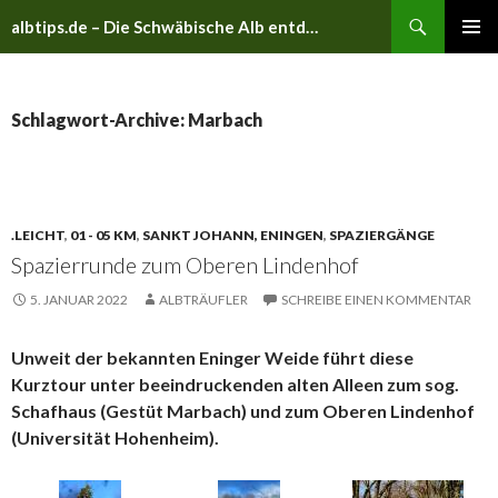
Suchen
albtips.de – Die Schwäbische Alb entdecken
ZUM
PRIMÄR
INHALT
MENÜ
SPRINGEN
Schlagwort-Archive: Marbach
.LEICHT
,
01 - 05 KM
,
SANKT JOHANN, ENINGEN
,
SPAZIERGÄNGE
Spazierrunde zum Oberen Lindenhof
5. JANUAR 2022
ALBTRÄUFLER
SCHREIBE EINEN KOMMENTAR
Unweit der bekannten Eninger Weide führt diese
Kurztour unter beeindruckenden alten Alleen zum sog.
Schafhaus (Gestüt Marbach) und zum Oberen Lindenhof
(Universität Hohenheim).