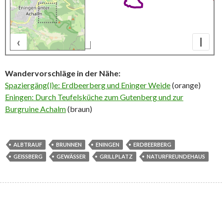
‹
I
500 m
Wandervorschläge in der Nähe:
Spaziergäng(l)e: Erdbeerberg und Eninger Weide
(orange)
Eningen: Durch Teufelsküche zum Gutenberg und zur
Burgruine Achalm
(braun)
ALBTRAUF
BRUNNEN
ENINGEN
ERDBEERBERG
GEISSBERG
GEWÄSSER
GRILLPLATZ
NATURFREUNDEHAUS