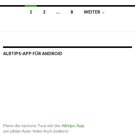
Beitragsnavigation
1
2
…
8
WEITER →
ALBTIPS-APP FÜR ANDROID
Plane die nächste Tour mit der
Albtips-App
von albtips-Autor Volker Koch (vollkorn)