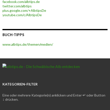
facebook.com/albtips.de
twitter.com/albtips
plus.google.com/+AlbtipsDe
youtube.com/c/AlbtipsDe
BUCH-TIPPS
www.albtips.de/themen/medien/
KATEGORIEN-FILTER
↵
Eine oder mehrere Kategorie(n) anklicken und Enter
oder Button
↓
drücken.