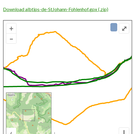
Download albtips-de-StJohann-Fohlenhof.gpx (.zip)
+
⤢
–
‹
I