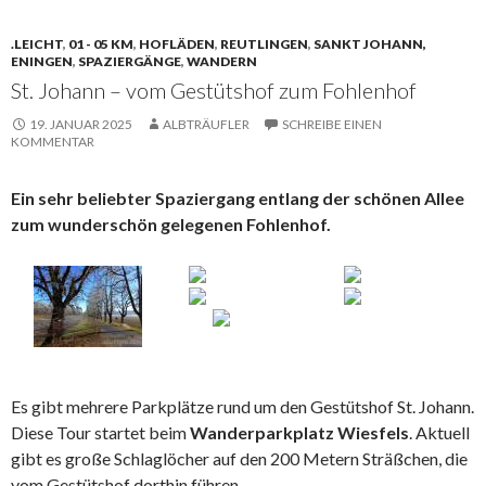
.LEICHT
,
01 - 05 KM
,
HOFLÄDEN
,
REUTLINGEN
,
SANKT JOHANN,
ENINGEN
,
SPAZIERGÄNGE
,
WANDERN
St. Johann – vom Gestütshof zum Fohlenhof
19. JANUAR 2025
ALBTRÄUFLER
SCHREIBE EINEN
KOMMENTAR
Ein sehr beliebter Spaziergang entlang der schönen Allee
zum wunderschön gelegenen Fohlenhof.
Es gibt mehrere Parkplätze rund um den Gestütshof St. Johann.
Diese Tour startet beim
Wanderparkplatz Wiesfels
. Aktuell
gibt es große Schlaglöcher auf den 200 Metern Sträßchen, die
vom Gestütshof dorthin führen.