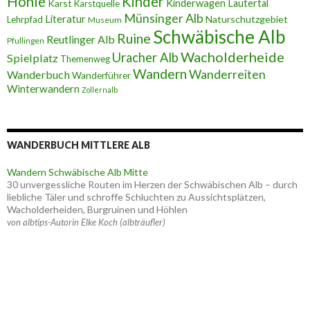
Höhle
Kinder
Karst
Kinderwagen
Lautertal
Karstquelle
Münsinger Alb
Literatur
Naturschutzgebiet
Lehrpfad
Museum
Schwäbische Alb
Ruine
Reutlinger Alb
Pfullingen
Wacholderheide
Uracher Alb
Spielplatz
Themenweg
Wandern
Wanderreiten
Wanderbuch
Wanderführer
Winterwandern
Zollernalb
WANDERBUCH MITTLERE ALB
Wandern Schwäbische Alb Mitte
30 unvergessliche Routen im Herzen der Schwäbischen Alb – durch
liebliche Täler und schroffe Schluchten zu Aussichtsplätzen,
Wacholderheiden, Burgruinen und Höhlen
von albtips-Autorin Elke Koch (albträufler)