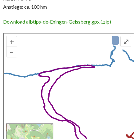
Anstiege: ca. 100 hm
Download albtips-de-Eningen-Geissberg.gpx (.zip)
+
⤢
–