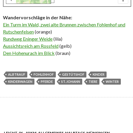
500 m
Wandervorschläge in der Nähe:
Ein Turm im Wald, zwei alte Brunnen zwischen Fohlenhof und
Rutschenfelsen
(orange)
Rundweg Eninger Weide
(lila)
Aussichtsreich am Rossfeld
(gelb)
Den Hohenurach im Blick
(braun)
ALBTRAUF
FOHLENHOF
GESTÜTSHOF
KINDER
KINDERWAGEN
PFERDE
ST. JOHANN
TIERE
WINTER
.LEICHT
,
06 - 10 KM
,
ALLGEMEINES
,
HALBTAGS
,
MÜNSINGEN,