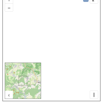
–
‹
I
500 m