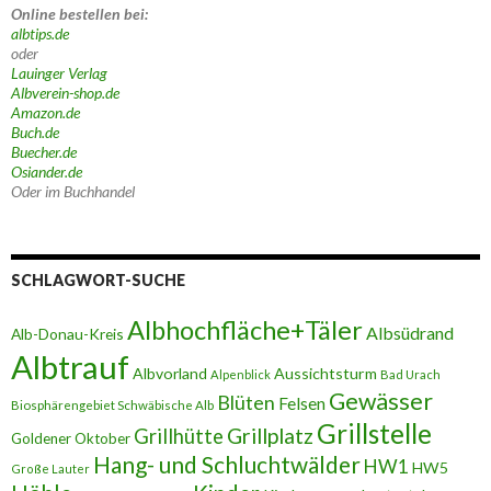
Online bestellen bei:
albtips.de
oder
Lauinger Verlag
Albverein-shop.de
Amazon.de
Buch.de
Buecher.de
Osiander.de
Oder im Buchhandel
SCHLAGWORT-SUCHE
Albhochfläche+Täler
Albsüdrand
Alb-Donau-Kreis
Albtrauf
Albvorland
Aussichtsturm
Alpenblick
Bad Urach
Gewässer
Blüten
Felsen
Biosphärengebiet Schwäbische Alb
Grillstelle
Grillplatz
Grillhütte
Goldener Oktober
Hang- und Schluchtwälder
HW1
HW5
Große Lauter