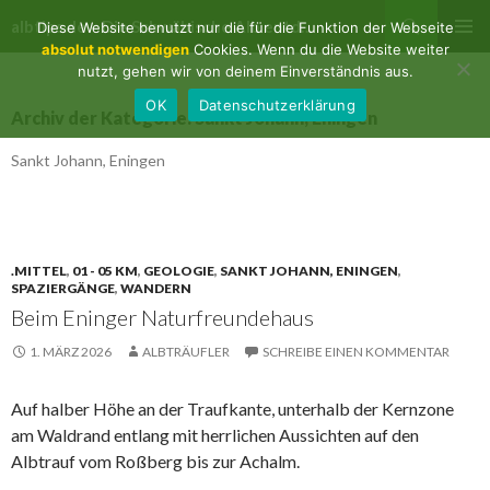
Suchen
albtips.de – Die Schwäbische Alb entdecken
Diese Website benutzt nur die für die Funktion der Webseite
ZUM
absolut notwendigen
Cookies. Wenn du die Website weiter
PRIMÄR
INHALT
nutzt, gehen wir von deinem Einverständnis aus.
MENÜ
SPRINGEN
OK
Datenschutzerklärung
Archiv der Kategorie: Sankt Johann, Eningen
Sankt Johann, Eningen
.MITTEL
,
01 - 05 KM
,
GEOLOGIE
,
SANKT JOHANN, ENINGEN
,
SPAZIERGÄNGE
,
WANDERN
Beim Eninger Naturfreundehaus
1. MÄRZ 2026
ALBTRÄUFLER
SCHREIBE EINEN KOMMENTAR
Auf halber Höhe an der Traufkante, unterhalb der Kernzone
am Waldrand entlang mit herrlichen Aussichten auf den
Albtrauf vom Roßberg bis zur Achalm.