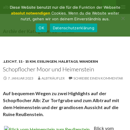
Suchen
albtips.de – Die Schwäbische Alb entdecken
Diese Website benutzt nur die für die Funktion der Webseite
ZUM
absolut notwendigen
Cookies. Wenn du die Website weiter
PRIMÄR
INHALT
nutzt, gehen wir von deinem Einverständnis aus.
MENÜ
SPRINGEN
OK
Datenschutzerklärung
Archiv der Kategorie: 11 – 15 km
.LEICHT
,
11 - 15 KM
,
ESSLINGEN
,
HALBTAGS
,
WANDERN
Schopflocher Moor und Heimenstein
7. JANUAR 2023
ALBTRÄUFLER
SCHREIBE EINEN KOMMENTAR
Auf bequemen Wegen zu zwei Highlights auf der
Schopflocher Alb: Zur Torfgrube und zum Albtrauf mit
dem Heimenstein und der grandiosen Aussicht auf die
Ruine Reußenstein.
Blick vom