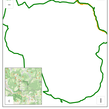
–
‹
I
500 m