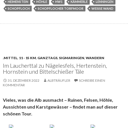
HEIMENSTEIN
HÖHLE
HW1
KÄMMERLE
LENNINGEN
SCHOPFLOCH
SCHOPFLOCHER TORFMOOR
WEISSE WAND
.MITTEL
,
11 - 15 KM
,
GANZTAGS
,
SIGMARINGEN
,
WANDERN
Im Laucherttal zu Nägelesfels, Hertenstein,
Hornstein und Bittelschießer Täle
31. DEZEMBER 2022
ALBTRÄUFLER
SCHREIBE EINEN
KOMMENTAR
Vieles, was die Alb ausmacht – Ruinen, Felsen, Höhle,
Aussichten und Karstgewässer – findet man auf dieser
schönen Tour.