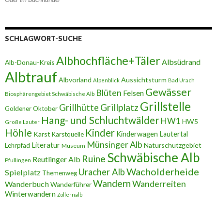
SCHLAGWORT-SUCHE
Albhochfläche+Täler
Albsüdrand
Alb-Donau-Kreis
Albtrauf
Albvorland
Aussichtsturm
Alpenblick
Bad Urach
Gewässer
Blüten
Felsen
Biosphärengebiet Schwäbische Alb
Grillstelle
Grillplatz
Grillhütte
Goldener Oktober
Hang- und Schluchtwälder
HW1
HW5
Große Lauter
Höhle
Kinder
Karst
Kinderwagen
Lautertal
Karstquelle
Münsinger Alb
Literatur
Naturschutzgebiet
Lehrpfad
Museum
Schwäbische Alb
Ruine
Reutlinger Alb
Pfullingen
Wacholderheide
Uracher Alb
Spielplatz
Themenweg
Wandern
Wanderreiten
Wanderbuch
Wanderführer
Winterwandern
Zollernalb