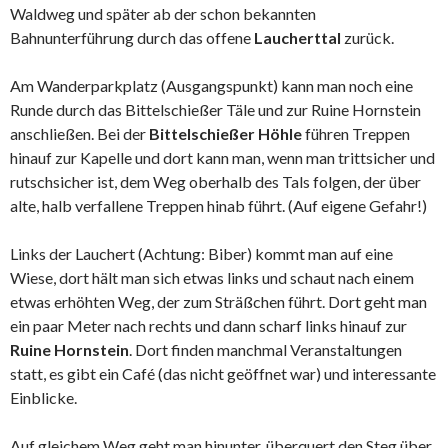
Waldweg und später ab der schon bekannten
Bahnunterführung durch das offene
Laucherttal
zurück.
Am Wanderparkplatz (Ausgangspunkt) kann man noch eine
Runde durch das Bittelschießer Täle und zur Ruine Hornstein
anschließen. Bei der
Bittelschießer Höhle
führen Treppen
hinauf zur Kapelle und dort kann man, wenn man trittsicher und
rutschsicher ist, dem Weg oberhalb des Tals folgen, der über
alte, halb verfallene Treppen hinab führt. (Auf eigene Gefahr!)
Links der Lauchert (Achtung: Biber) kommt man auf eine
Wiese, dort hält man sich etwas links und schaut nach einem
etwas erhöhten Weg, der zum Sträßchen führt. Dort geht man
ein paar Meter nach rechts und dann scharf links hinauf zur
Ruine Hornstein
. Dort finden manchmal Veranstaltungen
statt, es gibt ein Café (das nicht geöffnet war) und interessante
Einblicke.
Auf gleichem Weg geht man hinunter, überquert den Steg über