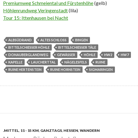
Premiumweg Schmeiental und Fürstenhöhe
(gelb)
Höhlenrundweg Veringenstadt
(lila)
Tour 15: Ittenhausen bei Nacht
ALBSÜDRAND
ALTES SCHLOSS
BINGEN
BITTELSCHIESSER HÖHLE
BITTELSCHIESSER TÄLE
DONAUBERGLANDWEG
GEWÄSSER
HÖHLE
HW2
HW7
KAPELLE
LAUCHERTTAL
NÄGELESFELS
RUINE
RUINE HERTENSTEIN
RUINE HORNSTEIN
SIGMARINGEN
.MITTEL
,
11 - 15 KM
,
GANZTAGS
,
HESSEN
,
WANDERN