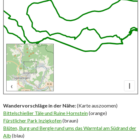
‹
I
500 m
Wandervorschläge in der Nähe:
(Karte auszoomen)
Bittelschießer Täle und Ruine Hornstein
(orange)
Fürstlicher Park Inzigkofen
(braun)
Blüten, Burg und Bergle rund ums das Warmtal am Südrand der
Alb
(blau)