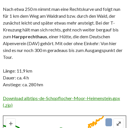
Nach etwa 250 m nimmt man eine Rechtskurve und folgt nun
für 1 km dem Weg am Waldrand bzw. durch den Wald, der
zunächst leicht und später etwas mehr ansteigt. Bei der T-
Kreuzung hält man sich rechts, geht noch weiter bergauf bis
zum
Harpprechthaus
, einer Hütte, die dem Deutschen
Alpenverein (DAV) gehört. Mit oder ohne Einkehr: Von hier
sind es nur noch 300 m geradeaus bis zum Ausgangspunkt der
Tour.
Länge: 11,9 km
Dauer: ca. 4 h
Anstiege: ca. 280 hm
Download albtips-de-Schopflocher-Moor-Heimenstein.gpx
(.zip)
+
⤢