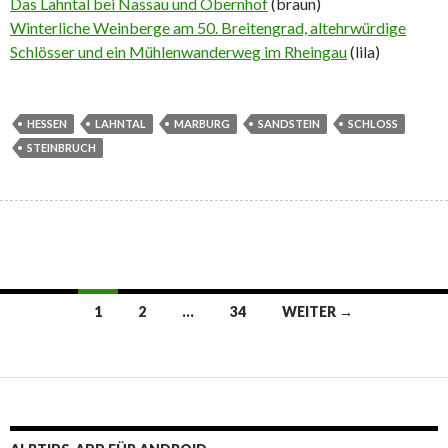
Das Lahntal bei Nassau und Obernhof
(braun)
Winterliche Weinberge am 50. Breitengrad, altehrwürdige
Schlösser und ein Mühlenwanderweg im Rheingau
(lila)
HESSEN
LAHNTAL
MARBURG
SANDSTEIN
SCHLOSS
STEINBRUCH
Beitragsnavigation
1
2
…
34
WEITER →