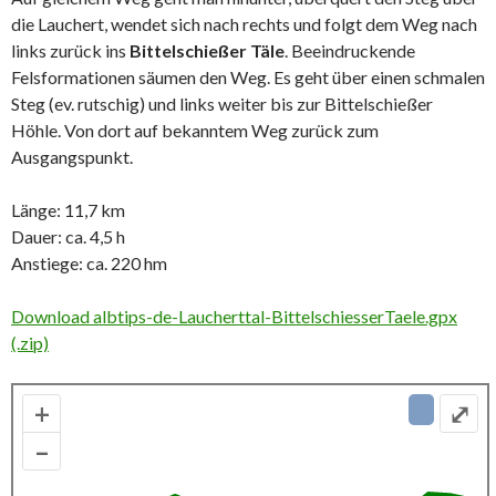
die Lauchert, wendet sich nach rechts und folgt dem Weg nach
links zurück ins
Bittelschießer Täle
. Beeindruckende
Felsformationen säumen den Weg. Es geht über einen schmalen
Steg (ev. rutschig) und links weiter bis zur Bittelschießer
Höhle. Von dort auf bekanntem Weg zurück zum
Ausgangspunkt.
Länge: 11,7 km
Dauer: ca. 4,5 h
Anstiege: ca. 220 hm
Download albtips-de-Laucherttal-BittelschiesserTaele.gpx
(.zip)
+
⤢
–