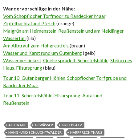
Wandervorschläge in der Nähe:
Vom Schopflocher Torfmoor zu Randecker Maar,
Zipfelbachtal und Pfer
ch
(orange)
Maigrün am Heimenstein, Reußenstein und am Neidlinger
Wasserfall
(lila)
Am Albtrauf zum Hohgreutfels
(braun)
Wasser und Karst rund um Gutenberg
(gelb)
Wasser versickert, Quelle sprudelt: Schertelshöhle, Steinernes
Haus, Filsursprung
(blau)
Tour 10: Gutenberger Höhlen, Schopflocher Torfgrube und
Randecker Maar
Tour 11: Schertelshöhle, Filsursprung, Autal und
Reußenstein
ALBTRAUF
GEWÄSSER
GRILLPLATZ
HANG- UND SCHLUCHTWÄLDER
HARPPRECHTHAUS