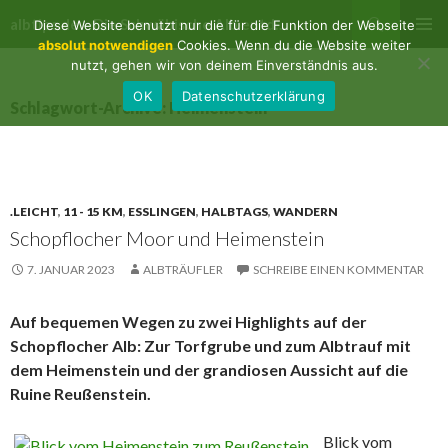
Suchen
albtips.de – Die Schwäbische Alb entdecken
Diese Website benutzt nur die für die Funktion der Webseite
ZUM
absolut notwendigen
Cookies. Wenn du die Website weiter
PRIMÄR
INHALT
nutzt, gehen wir von deinem Einverständnis aus.
MENÜ
SPRINGEN
OK
Datenschutzerklärung
Schlagwort-Archive: Heimenstein
.LEICHT
,
11 - 15 KM
,
ESSLINGEN
,
HALBTAGS
,
WANDERN
Schopflocher Moor und Heimenstein
7. JANUAR 2023
ALBTRÄUFLER
SCHREIBE EINEN KOMMENTAR
Auf bequemen Wegen zu zwei Highlights auf der
Schopflocher Alb: Zur Torfgrube und zum Albtrauf mit
dem Heimenstein und der grandiosen Aussicht auf die
Ruine Reußenstein.
Blick vom