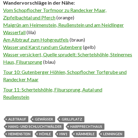
Wandervorschläge in der Nähe:
Vom Schopflocher Torfmoor zu Randecker Maar,
Zipfelbachtal und Pfer
ch
(orange)
Maigrün am Heimenstein, Reußenstein und am Neidlinger
Wasserfall
(lila)
Am Albtrauf zum Hohgreutfels
(braun)
Wasser und Karst rund um Gutenberg
(gelb)
Wasser versickert, Quelle sprudelt: Schertelshöhle, Steinernes
Haus, Filsursprung
(blau)
Tour 10: Gutenberger Höhlen, Schopflocher Torfgrube und
Randecker Maar
Tour 11: Schertelshöhle, Filsursprung, Autal und
Reußenstein
ALBTRAUF
GEWÄSSER
GRILLPLATZ
HANG- UND SCHLUCHTWÄLDER
HARPPRECHTHAUS
HEIMENSTEIN
HÖHLE
HW1
KÄMMERLE
LENNINGEN