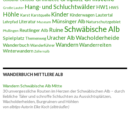
Hang- und Schluchtwälder
HW1
HW5
Große Lauter
Höhle
Kinder
Karst
Kinderwagen
Lautertal
Karstquelle
Münsinger Alb
Literatur
Naturschutzgebiet
Lehrpfad
Museum
Schwäbische Alb
Ruine
Reutlinger Alb
Pfullingen
Wacholderheide
Uracher Alb
Spielplatz
Themenweg
Wandern
Wanderreiten
Wanderbuch
Wanderführer
Winterwandern
Zollernalb
WANDERBUCH MITTLERE ALB
Wandern Schwäbische Alb Mitte
30 unvergessliche Routen im Herzen der Schwäbischen Alb – durch
liebliche Täler und schroffe Schluchten zu Aussichtsplätzen,
Wacholderheiden, Burgruinen und Höhlen
von albtips-Autorin Elke Koch (albträufler)