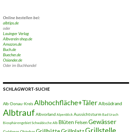
Online bestellen bei:
albtips.de
oder
Lauinger Verlag
Albverein-shop.de
Amazon.de
Buch.de
Buecher.de
Osiander.de
Oder im Buchhandel
SCHLAGWORT-SUCHE
Albhochfläche+Täler
Albsüdrand
Alb-Donau-Kreis
Albtrauf
Albvorland
Aussichtsturm
Alpenblick
Bad Urach
Gewässer
Blüten
Felsen
Biosphärengebiet Schwäbische Alb
Grillstelle
Grillplatz
Grillhütte
Goldener Oktober