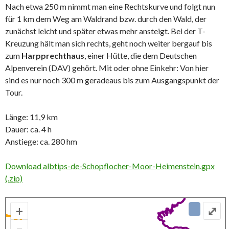
Nach etwa 250 m nimmt man eine Rechtskurve und folgt nun
für 1 km dem Weg am Waldrand bzw. durch den Wald, der
zunächst leicht und später etwas mehr ansteigt. Bei der T-
Kreuzung hält man sich rechts, geht noch weiter bergauf bis
zum
Harpprechthaus
, einer Hütte, die dem Deutschen
Alpenverein (DAV) gehört. Mit oder ohne Einkehr: Von hier
sind es nur noch 300 m geradeaus bis zum Ausgangspunkt der
Tour.
Länge: 11,9 km
Dauer: ca. 4 h
Anstiege: ca. 280 hm
Download albtips-de-Schopflocher-Moor-Heimenstein.gpx
(.zip)
+
⤢
–