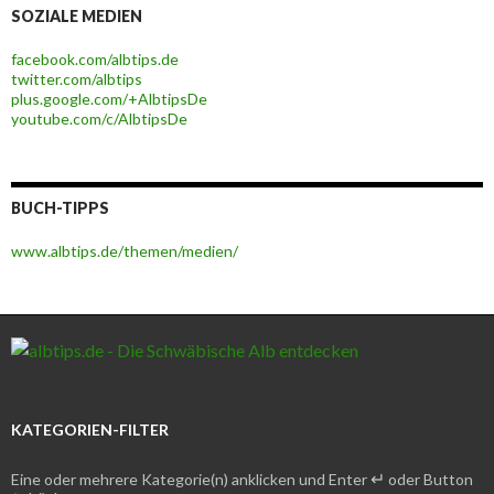
SOZIALE MEDIEN
facebook.com/albtips.de
twitter.com/albtips
plus.google.com/+AlbtipsDe
youtube.com/c/AlbtipsDe
BUCH-TIPPS
www.albtips.de/themen/medien/
KATEGORIEN-FILTER
↵
Eine oder mehrere Kategorie(n) anklicken und Enter
oder Button