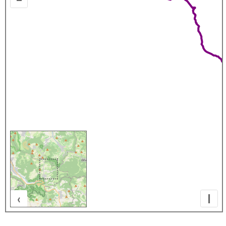
‹
I
500 m