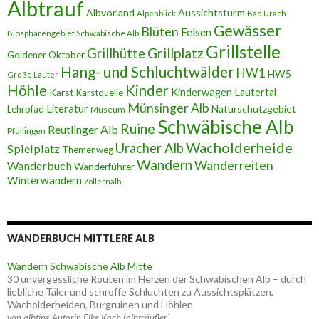
Albtrauf
Albvorland
Aussichtsturm
Alpenblick
Bad Urach
Gewässer
Blüten
Felsen
Biosphärengebiet Schwäbische Alb
Grillstelle
Grillplatz
Grillhütte
Goldener Oktober
Hang- und Schluchtwälder
HW1
HW5
Große Lauter
Höhle
Kinder
Karst
Kinderwagen
Lautertal
Karstquelle
Münsinger Alb
Literatur
Naturschutzgebiet
Lehrpfad
Museum
Schwäbische Alb
Ruine
Reutlinger Alb
Pfullingen
Wacholderheide
Uracher Alb
Spielplatz
Themenweg
Wandern
Wanderreiten
Wanderbuch
Wanderführer
Winterwandern
Zollernalb
WANDERBUCH MITTLERE ALB
Wandern Schwäbische Alb Mitte
30 unvergessliche Routen im Herzen der Schwäbischen Alb – durch
liebliche Täler und schroffe Schluchten zu Aussichtsplätzen,
Wacholderheiden, Burgruinen und Höhlen
von albtips-Autorin Elke Koch (albträufler)