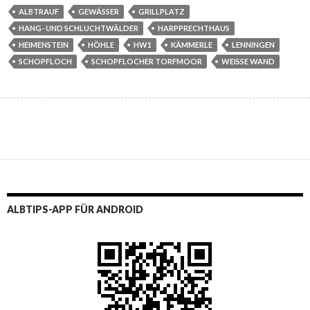
ALBTRAUF
GEWÄSSER
GRILLPLATZ
HANG- UND SCHLUCHTWÄLDER
HARPPRECHTHAUS
HEIMENSTEIN
HÖHLE
HW1
KÄMMERLE
LENNINGEN
SCHOPFLOCH
SCHOPFLOCHER TORFMOOR
WEISSE WAND
ALBTIPS-APP FÜR ANDROID