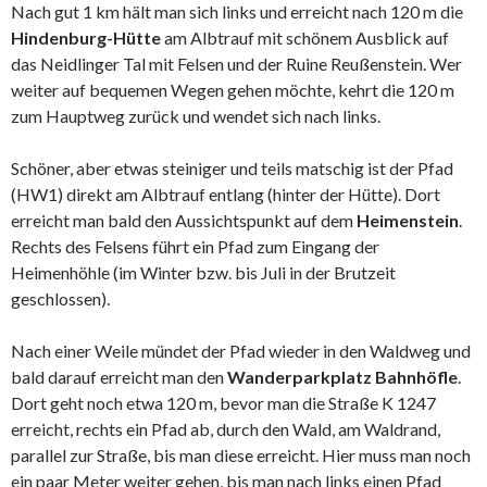
Nach gut 1 km hält man sich links und erreicht nach 120 m die
Hindenburg-Hütte
am Albtrauf mit schönem Ausblick auf
das Neidlinger Tal mit Felsen und der Ruine Reußenstein. Wer
weiter auf bequemen Wegen gehen möchte, kehrt die 120 m
zum Hauptweg zurück und wendet sich nach links.
Schöner, aber etwas steiniger und teils matschig ist der Pfad
(HW1) direkt am Albtrauf entlang (hinter der Hütte). Dort
erreicht man bald den Aussichtspunkt auf dem
Heimenstein
.
Rechts des Felsens führt ein Pfad zum Eingang der
Heimenhöhle (im Winter bzw. bis Juli in der Brutzeit
geschlossen).
Nach einer Weile mündet der Pfad wieder in den Waldweg und
bald darauf erreicht man den
Wanderparkplatz Bahnhöfle
.
Dort geht noch etwa 120 m, bevor man die Straße K 1247
erreicht, rechts ein Pfad ab, durch den Wald, am Waldrand,
parallel zur Straße, bis man diese erreicht. Hier muss man noch
ein paar Meter weiter gehen, bis man nach links einen Pfad