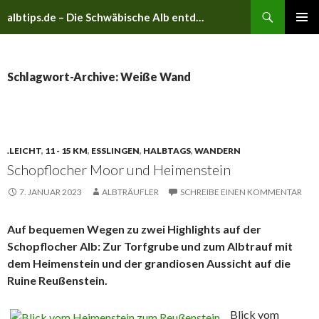
Suchen
albtips.de – Die Schwäbische Alb entdecken
ZUM
PRIMÄR
INHALT
MENÜ
SPRINGEN
Schlagwort-Archive: Weiße Wand
.LEICHT
,
11 - 15 KM
,
ESSLINGEN
,
HALBTAGS
,
WANDERN
Schopflocher Moor und Heimenstein
7. JANUAR 2023
ALBTRÄUFLER
SCHREIBE EINEN KOMMENTAR
Auf bequemen Wegen zu zwei Highlights auf der
Schopflocher Alb: Zur Torfgrube und zum Albtrauf mit
dem Heimenstein und der grandiosen Aussicht auf die
Ruine Reußenstein.
Blick vom