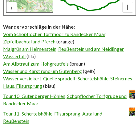
‹
I
500 m
Wandervorschläge in der Nähe:
Vom Schopflocher Torfmoor zu Randecker Maar,
Zipfelbachtal und Pfer
ch
(orange)
Maigrün am Heimenstein, Reußenstein und am Neidlinger
Wasserfall
(lila)
Am Albtrauf zum Hohgreutfels
(braun)
Wasser und Karst rund um Gutenberg
(gelb)
Wasser versickert, Quelle sprudelt: Schertelshöhle, Steinernes
Haus, Filsursprung
(blau)
Tour 10: Gutenberger Höhlen, Schopflocher Torfgrube und
Randecker Maar
Tour 11: Schertelshöhle, Filsursprung, Autal und
Reußenstein