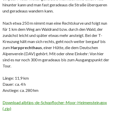
hinunter kann und man fast geradeaus die Straße überqueren
und geradeaus wandern kann.
Nach etwa 250 m nimmt man eine Rechtskurve und folgt nun
für 1 km dem Weg am Waldrand bzw. durch den Wald, der
zunächst leicht und später etwas mehr ansteigt. Bei der T-
Kreuzung hält man sich rechts, geht noch weiter bergauf bis
zum
Harpprechthaus
, einer Hütte, die dem Deutschen
Alpenverein (DAV) gehört. Mit oder ohne Einkehr: Von hier
sind es nur noch 300 m geradeaus bis zum Ausgangspunkt der
Tour.
Länge: 11,9 km
Dauer: ca. 4 h
Anstiege: ca. 280 hm
Download albtips-de-Schopflocher-Moor-Heimenstein.gpx
(.zip)