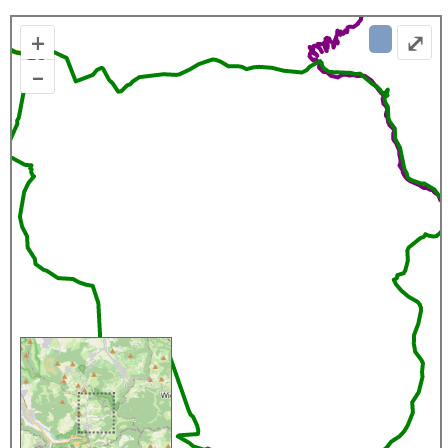
+
⤢
–