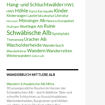
Hang- und Schluchtwälder
HW1
Höhle
Kinder
HW5
Karst
Karstquelle
Kinderwagen
Lautertal
Literatur
Lehrpfad
Münsinger Alb
Naturschutzgebiet
Museum
Ruine
Reutlinger Alb
Pfullingen
Schwäbische Alb
Spielplatz
Uracher Alb
Themenweg
Wacholderheide
Wanderbuch
Wandern
Wanderreiten
Wanderführer
Winterwandern
Zollernalb
WANDERBUCH MITTLERE ALB
Wandern Schwäbische Alb Mitte
30 unvergessliche Routen im Herzen der
Schwäbischen Alb – durch liebliche Täler und
schroffe Schluchten zu Aussichtsplätzen,
Wacholderheiden, Burgruinen und Höhlen