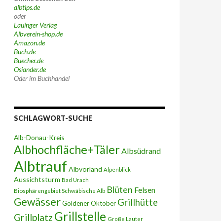
albtips.de
oder
Lauinger Verlag
Albverein-shop.de
Amazon.de
Buch.de
Buecher.de
Osiander.de
Oder im Buchhandel
SCHLAGWORT-SUCHE
Alb-Donau-Kreis
Albhochfläche+Täler
Albsüdrand
Albtrauf
Albvorland
Alpenblick
Aussichtsturm
Bad Urach
Blüten
Felsen
Biosphärengebiet Schwäbische Alb
Gewässer
Grillhütte
Goldener Oktober
Grillstelle
Grillplatz
Große Lauter