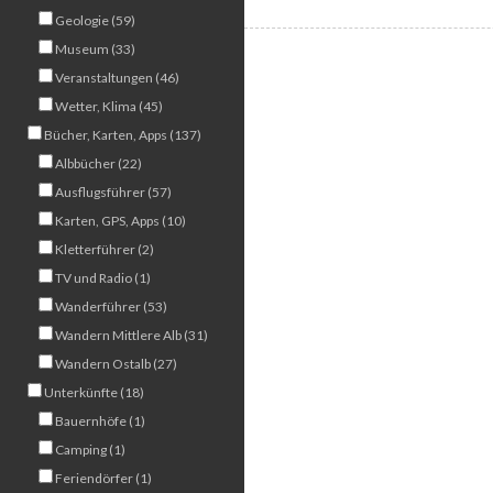
Geologie (59)
Museum (33)
Veranstaltungen (46)
Wetter, Klima (45)
Bücher, Karten, Apps (137)
Albbücher (22)
Ausflugsführer (57)
Karten, GPS, Apps (10)
Kletterführer (2)
TV und Radio (1)
Wanderführer (53)
Wandern Mittlere Alb (31)
Wandern Ostalb (27)
Unterkünfte (18)
Bauernhöfe (1)
Camping (1)
Feriendörfer (1)