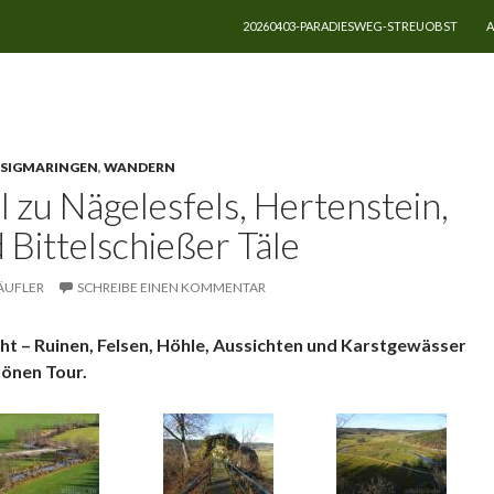
ZUM INHALT SPRINGEN
20260403-PARADIESWEG-STREUOBST
A
gen
SIGMARINGEN
,
WANDERN
l zu Nägelesfels, Hertenstein,
 Bittelschießer Täle
ÄUFLER
SCHREIBE EINEN KOMMENTAR
cht – Ruinen, Felsen, Höhle, Aussichten und Karstgewässer
hönen Tour.