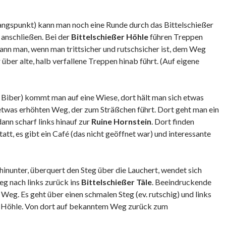
gspunkt) kann man noch eine Runde durch das Bittelschießer
 anschließen. Bei der
Bittelschießer Höhle
führen Treppen
kann man, wenn man trittsicher und rutschsicher ist, dem Weg
 über alte, halb verfallene Treppen hinab führt. (Auf eigene
 Biber) kommt man auf eine Wiese, dort hält man sich etwas
etwas erhöhten Weg, der zum Sträßchen führt. Dort geht man ein
ann scharf links hinauf zur
Ruine Hornstein
. Dort finden
tt, es gibt ein Café (das nicht geöffnet war) und interessante
inunter, überquert den Steg über die Lauchert, wendet sich
g nach links zurück ins
Bittelschießer Täle
. Beeindruckende
eg. Es geht über einen schmalen Steg (ev. rutschig) und links
er Höhle. Von dort auf bekanntem Weg zurück zum