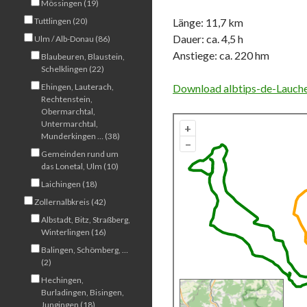
Mössingen (19)
Tuttlingen (20)
Länge: 11,7 km
Dauer: ca. 4,5 h
Ulm / Alb-Donau (86)
Anstiege: ca. 220 hm
Blaubeuren, Blaustein,
Schelklingen (22)
Ehingen, Lauterach,
Download albtips-de-Lauchert
Rechtenstein,
Obermarchtal,
Untermarchtal,
+
Munderkingen … (38)
–
Gemeinden rund um
das Lonetal, Ulm (10)
Laichingen (18)
Zollernalbkreis (42)
Albstadt, Bitz, Straßberg,
Winterlingen (16)
Balingen, Schömberg, …
(2)
Hechingen,
Burladingen, Bisingen,
Jungingen (18)