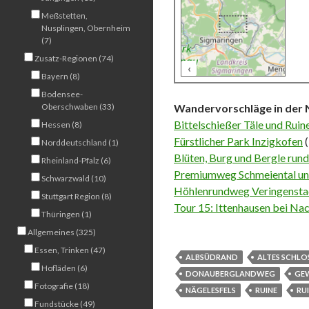
Meßstetten,
Nusplingen, Obernheim
(7)
Zusatz-Regionen (74)
‹
500 m
Bayern (8)
Bodensee-
Oberschwaben (33)
Wandervorschläge in der 
Bittelschießer Täle und Ruin
Hessen (8)
Fürstlicher Park Inzigkofen
(
Norddeutschland (1)
Blüten, Burg und Bergle run
Rheinland-Pfalz (6)
Premiumweg Schmeiental un
Schwarzwald (10)
Höhlenrundweg Veringensta
Stuttgart Region (8)
Tour 15: Ittenhausen bei Na
Thüringen (1)
Allgemeines (325)
Essen, Trinken (47)
ALBSÜDRAND
ALTES SCHLO
Hofläden (6)
DONAUBERGLANDWEG
GE
Fotografie (18)
NÄGELESFELS
RUINE
RU
Fundstücke (49)