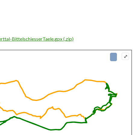
tal-BittelschiesserTaele.gpx (.zip)
⤢