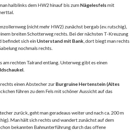
man halblinks dem HW2 hinauf bis zum
Nägelesfels
mit
erttal.
nzollernweg (nicht mehr HW2) zunächst bergab (ev. rutschig),
einem breiten Schotterweg rechts. Bei der nächsten T-Kreuzung
d befindet sich ein
Unterstand mit Bank
, dort biegt man rechts
Gabelung nochmals rechts.
 am rechten Talrand entlang. Unterweg gibt es einen
dschaukel
.
 rechts einen Abstecher zur
Burgruine Hertenstein (Altes
ckchen führen zu dem Fels mit schöner Aussicht auf das
cher zurück, geht man geradeaus weiter und nach ca. 200 m
tschig). Man hält sich rechts und wandert zunächst auf dem
schon bekannten Bahnunterführung durch das offene