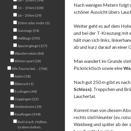
06 – 10 km (194)
Nach wenigen Metern folgt 
11 – 15 km (100)
schöner Aussicht übers Lauch
16 – 20 km (29)
20 km oder mehr (3)
Weiter geht es auf dem Hohe
Ganztags (54)
und bei der T-Kreuzung mit 
Halbtags (293)
hält man sich links, linkerhan
Spaziergänge (157)
ab und kurz darauf an einer 
Wanderreiten (84)
Man wandert im Grunde stets
Wintersport (28)
Picknicktisch sowie eine
Wal
Alle Touren bei … (706)
Aalen (18)
Nach gut 250 m gibt es nach
Biberach (1)
Schloss)
. Treppchen und Brü
Esslingen (44)
Lauchertal.
Göppingen (22)
Heidenheim (19)
Kommt man von diesem Abste
Reutlingen (394)
rechts steil hinunter (ev. ru
Bad Urach, Hülben,
Waldweg und später ab der 
Grabenstetten,