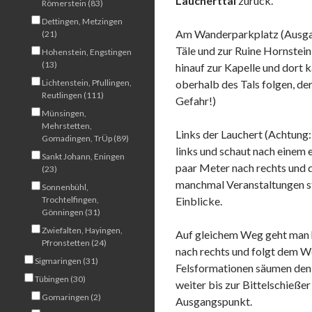
Laucherttal
zurück.
Römerstein (83)
Dettingen, Metzingen
Am Wanderparkplatz (Ausgan
(21)
Täle und zur Ruine Hornstein
Hohenstein, Engstingen
(13)
hinauf zur Kapelle und dort 
Lichtenstein, Pfullingen,
oberhalb des Tals folgen, der
Reutlingen (111)
Gefahr!)
Münsingen,
Mehrstetten,
Links der Lauchert (Achtung:
Gomadingen, TrÜp (89)
links und schaut nach einem 
Sankt Johann, Eningen
paar Meter nach rechts und d
(23)
manchmal Veranstaltungen sta
Sonnenbühl,
Trochtelfingen,
Einblicke.
Gönningen (31)
Zwiefalten, Hayingen,
Auf gleichem Weg geht man h
Pfronstetten (24)
nach rechts und folgt dem We
Sigmaringen (31)
Felsformationen säumen den W
Tübingen (30)
weiter bis zur Bittelschieß
Gomaringen (2)
Ausgangspunkt.