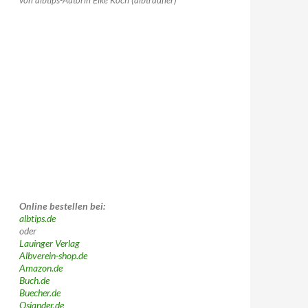
von albtips-Autorin Elke Koch (albträufler)
Online bestellen bei:
albtips.de
oder
Lauinger Verlag
Albverein-shop.de
Amazon.de
Buch.de
Buecher.de
Osiander.de