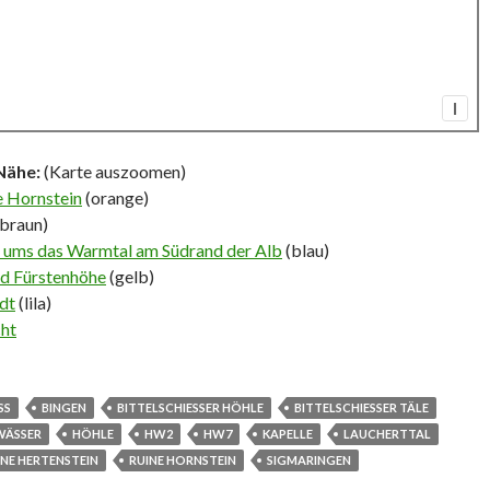
I
Nähe:
(Karte auszoomen)
e Hornstein
(orange)
braun)
d ums das Warmtal am Südrand der Alb
(blau)
d Fürstenhöhe
(gelb)
dt
(lila)
cht
SS
BINGEN
BITTELSCHIESSER HÖHLE
BITTELSCHIESSER TÄLE
WÄSSER
HÖHLE
HW2
HW7
KAPELLE
LAUCHERTTAL
INE HERTENSTEIN
RUINE HORNSTEIN
SIGMARINGEN