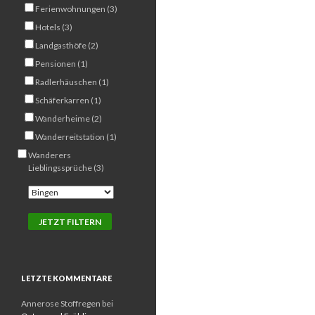
Ferienwohnungen (3)
Hotels (3)
Landgasthöfe (2)
Pensionen (1)
Radlerhäuschen (1)
Schäferkarren (1)
Wanderheime (2)
Wanderreitstation (1)
Wanderers
Lieblingssprüche (3)
LETZTE KOMMENTARE
Annerose Stoffregen
bei