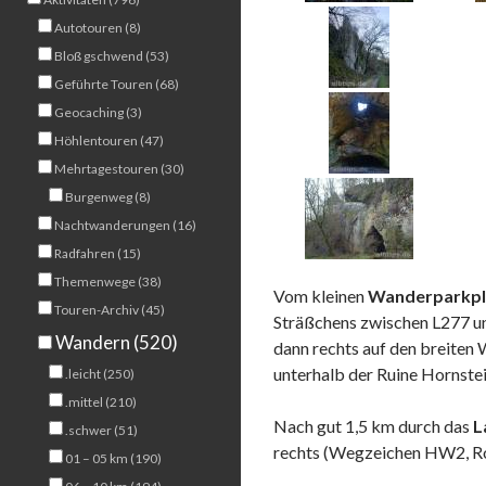
Autotouren (8)
Bloß gschwend (53)
Geführte Touren (68)
Geocaching (3)
Höhlentouren (47)
Mehrtagestouren (30)
Burgenweg (8)
Nachtwanderungen (16)
Radfahren (15)
Themenwege (38)
Vom kleinen
Wanderparkpla
Touren-Archiv (45)
Sträßchens zwischen L277 un
Wandern (520)
dann rechts auf den breiten 
unterhalb der Ruine Hornstein
.leicht (250)
.mittel (210)
Nach gut 1,5 km durch das
L
.schwer (51)
rechts (Wegzeichen HW2, Ro
01 – 05 km (190)