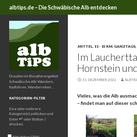
Suchen
albtips.de – Die Schwäbische Alb entdecken
Schlagwort-Archive: Bin
.MITTEL
,
11 - 15 KM
,
GANZTAGS
,
Im Lauchertta
Hornstein und
Draußen im Biosphärengebiet
31. DEZEMBER 2022
ALBTR
Schwäbische Alb: Wandern,
Radfahren, Wanderreiten …
Vieles, was die Alb ausma
KATEGORIEN-FILTER
– findet man auf dieser sc
Eine oder mehrere
Kategorie(n) anklicken und
↵
↓
Enter
oder Button
drücken.
Aktivitäten (796)