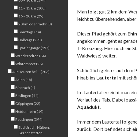
06 – 10 km (194)
11 – 15 km (100)
Man folgt gut 2 km dem We
16 – 20 km (29)
leicht zu übersehenden, aber 
20 km oder mehr (3)
Ganztags (54)
Dieser Pfad gehört zum
Ehi
Halbtags (293)
angekommen, geht es geradea
T-Kreuzung. Hier noch ein S
Spaziergänge (157)
Waldwiese) weiter.
Wanderreiten (84)
Wintersport (28)
Schließlich geht es auf dem
Alle Touren bei … (706)
hinab ins
Lautertal
mit schön
Aalen (18)
Biberach (1)
Im Lautertal erreicht man ei
Esslingen (44)
Verlauf des Tals. Dabei pass
Göppingen (22)
Aquädukt
.
Heidenheim (19)
Reutlingen (394)
Immer dem Lautertal folgen
Bad Urach, Hülben,
zurück. Dort befindet sich 
Grabenstetten,