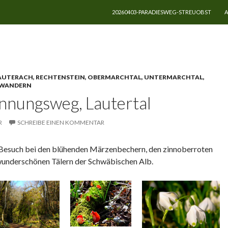
ZUM INHALT SPRINGEN
20260403-PARADIESWEG-STREUOBST
A
rzenbecherblüte
LAUTERACH, RECHTENSTEIN, OBERMARCHTAL, UNTERMARCHTAL,
WANDERN
innungsweg, Lautertal
R
SCHREIBE EINEN KOMMENTAR
n Besuch bei den blühenden Märzenbechern, den zinnoberroten
wunderschönen Tälern der Schwäbischen Alb.