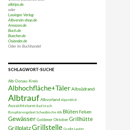
albtips.de
oder
Lauinger Verlag
Albverein-shop.de
Amazon.de
Buch.de
Buecher.de
Osiander.de
Oder im Buchhandel
SCHLAGWORT-SUCHE
Alb-Donau-Kreis
Albhochfläche+Täler
Albsüdrand
Albtrauf
Albvorland
Alpenblick
Aussichtsturm
Bad Urach
Blüten
Felsen
Biosphärengebiet Schwäbische Alb
Gewässer
Grillhütte
Goldener Oktober
Grillstelle
Grillplatz
Große Lauter