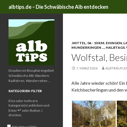
Suchen
albtips.de – Die Schwäbische Alb entdecken
Schlagwort-Archive: Mä
.MITTEL
,
06 - 10 KM
,
EHINGEN, 
MUNDERKINGEN …
,
HALBTAGS
,
Wolfstal, Bes
7. MÄRZ 2026
ALBTRÄUFLE
Draußen im Biosphärengebiet
Schwäbische Alb: Wandern,
Radfahren, Wanderreiten …
Alle Jahre wieder schön! Ei
Kelchbecherlingen und den 
KATEGORIEN-FILTER
Eine oder mehrere
Kategorie(n) anklicken und
↵
↓
Enter
oder Button
drücken.
Aktivitäten (796)