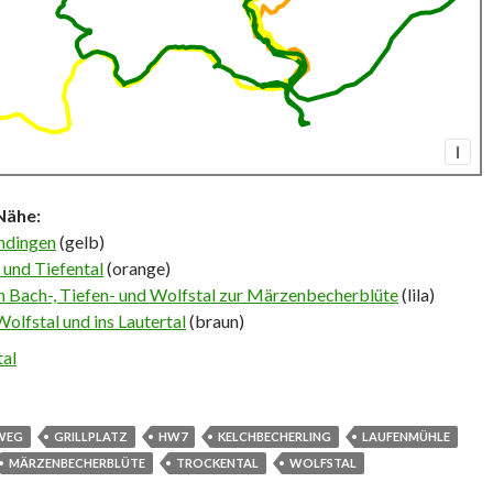
I
Nähe:
undingen
(gelb)
 und Tiefental
(orange)
 Bach-, Tiefen- und Wolfstal zur Märzenbecherblüte
(lila)
olfstal und ins Lautertal
(braun)
tal
WEG
GRILLPLATZ
HW7
KELCHBECHERLING
LAUFENMÜHLE
MÄRZENBECHERBLÜTE
TROCKENTAL
WOLFSTAL