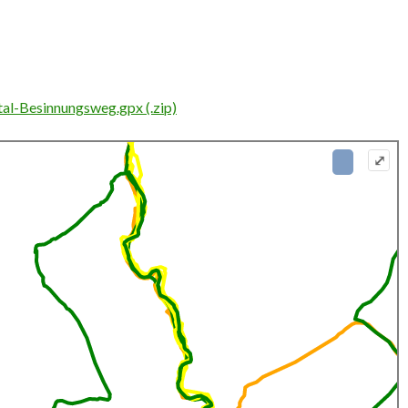
al-Besinnungsweg.gpx (.zip)
⤢