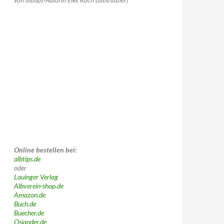
von albtips-Autorin Elke Koch (albträufler)
Online bestellen bei:
albtips.de
oder
Lauinger Verlag
Albverein-shop.de
Amazon.de
Buch.de
Buecher.de
Osiander.de