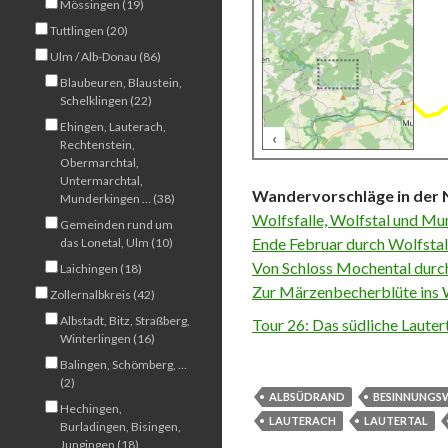
Mössingen (19)
Tuttlingen (20)
Ulm / Alb-Donau (86)
Blaubeuren, Blaustein,
Schelklingen (22)
Ehingen, Lauterach,
‹
500 m
Rechtenstein,
Obermarchtal,
Untermarchtal,
Wandervorschläge in der 
Munderkingen … (38)
Wolfsfalle, Wolfstal und M
Gemeinden rund um
Ende Februar durch Wolfstal
das Lonetal, Ulm (10)
Von Schloss Mochental durch
Laichingen (18)
Zur Märzenbecherblüte ins W
Zollernalbkreis (42)
Albstadt, Bitz, Straßberg,
Tour 26: Das südliche Lauter
Winterlingen (16)
Balingen, Schömberg, …
(2)
ALBSÜDRAND
BESINNUNGS
Hechingen,
LAUTERACH
LAUTERTAL
Burladingen, Bisingen,
Jungingen (18)