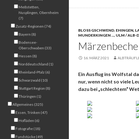
Meßstetten,
Nusplingen, Obernheim
(7)
Zusatz-Regionen (74)
BLOSS GSCHWEND
,
EHINGEN, 
Bayern (8)
MUNDERKINGEN …
,
ULM / ALB
Märzenbecher
Bodensee-
Oberschwaben (33)
Hessen (8)
16. MÄRZ 2021
ALBTRÄUFL
Norddeutschland (1)
Rheinland-Pfalz (6)
Ein Ausflug ins Wolfstal d
Schwarzwald (10)
nur, wenn nicht so viele 
Stuttgart Region (8)
dazu bei „schlechtem“ Wet
Thüringen (1)
Allgemeines (325)
Essen, Trinken (47)
Hofläden (6)
Fotografie (18)
Fundstücke (49)