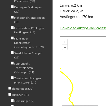
Römerstein (83)
Länge: 6,2 km
Dettingen, Metzingen
Dauer: ca 2,5 h
(21)
Anstiege: ca. 170 hm
Hohenstein, Engstingen
(13)
Download albtips-de-Wolfst
Lichtenstein, Pfullingen,
Reutlingen (111)
Münsingen,
+
Mehrstetten,
–
Gomadingen, TrÜp (89)
Sankt Johann, Eningen
(23)
Sonnenbühl,
Trochtelfingen,
Gönningen (31)
Zwiefalten, Hayingen,
Pfronstetten (24)
Sigmaringen (31)
Tübingen (30)
Gomaringen (2)