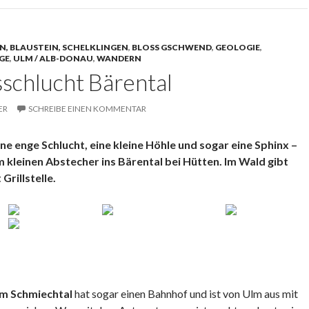
, BLAUSTEIN, SCHELKLINGEN
,
BLOSS GSCHWEND
,
GEOLOGIE
,
GE
,
ULM / ALB-DONAU
,
WANDERN
sschlucht Bärental
ER
SCHREIBE EINEN KOMMENTAR
e enge Schlucht, eine kleine Höhle und sogar eine Sphinx –
em kleinen Abstecher ins Bärental bei Hütten. Im Wald gibt
Grillstelle.
im Schmiechtal
hat sogar einen Bahnhof und ist von Ulm aus mit