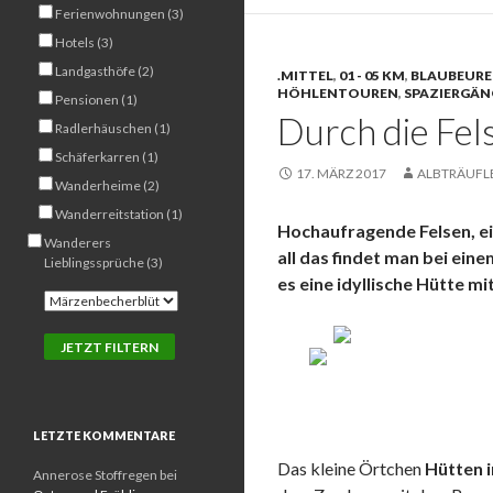
Ferienwohnungen (3)
Hotels (3)
Landgasthöfe (2)
.MITTEL
,
01 - 05 KM
,
BLAUBEUREN
HÖHLENTOUREN
,
SPAZIERGÄN
Pensionen (1)
Durch die Fel
Radlerhäuschen (1)
Schäferkarren (1)
17. MÄRZ 2017
ALBTRÄUFL
Wanderheime (2)
Wanderreitstation (1)
Hochaufragende Felsen, ein
Wanderers
all das findet man bei ein
Lieblingssprüche (3)
es eine idyllische Hütte mit 
LETZTE KOMMENTARE
Das kleine Örtchen
Hütten 
Annerose Stoffregen
bei