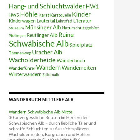
Hang- und Schluchtwälder
HW1
Höhle
Kinder
HW5
Karst
Karstquelle
Kinderwagen
Lautertal
Literatur
Lehrpfad
Münsinger Alb
Naturschutzgebiet
Museum
Ruine
Reutlinger Alb
Pfullingen
Schwäbische Alb
Spielplatz
Uracher Alb
Themenweg
Wacholderheide
Wanderbuch
Wandern
Wanderreiten
Wanderführer
Winterwandern
Zollernalb
WANDERBUCH MITTLERE ALB
Wandern Schwäbische Alb Mitte
30 unvergessliche Routen im Herzen der
Schwäbischen Alb – durch liebliche Täler und
schroffe Schluchten zu Aussichtsplätzen,
Wacholderheiden, Burgruinen und Höhlen