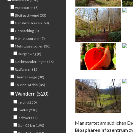
Autotouren (8)
Bloß gschwend (53)
Geführte Touren (68)
Geocaching (3)
Höhlentouren (47)
Mehrtagestouren (30)
Burgenweg (8)
Nachtwanderungen (16)
Radfahren (15)
Themenwege (38)
Touren-Archiv (45)
Wandern (520)
.leicht (250)
.mittel (210)
.schwer (51)
Man startet am südlichen E
01 – 05 km (190)
Biosphäreninfozentrum
zw