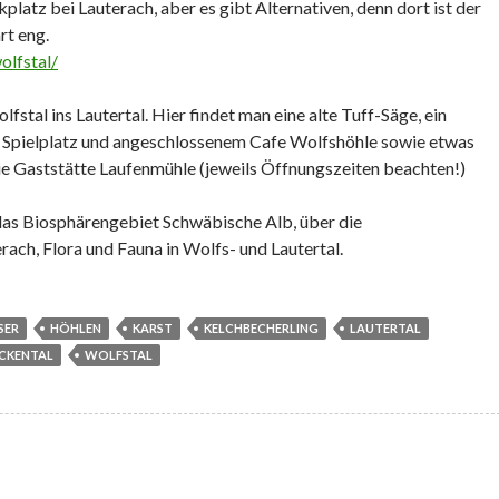
latz bei Lauterach, aber es gibt Alternativen, denn dort ist der
rt eng.
olfstal/
stal ins Lautertal. Hier findet man eine alte Tuff-Säge, ein
 Spielplatz und angeschlossenem Cafe Wolfshöhle sowie etwas
die Gaststätte Laufenmühle (jeweils Öffnungszeiten beachten!)
 das Biosphärengebiet Schwäbische Alb, über die
ch, Flora und Fauna in Wolfs- und Lautertal.
SER
HÖHLEN
KARST
KELCHBECHERLING
LAUTERTAL
CKENTAL
WOLFSTAL