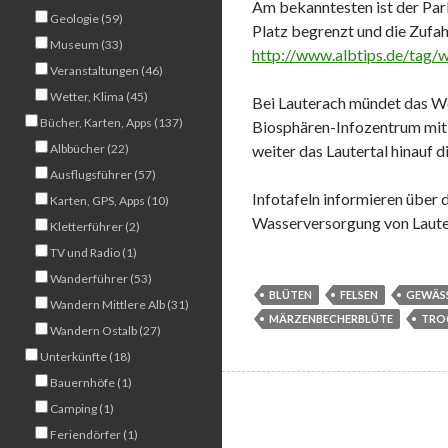
Am bekanntesten ist der Parkp
Geologie (59)
Platz begrenzt und die Zufah
Museum (33)
http://www.albtips.de/tag/w
Veranstaltungen (46)
Wetter, Klima (45)
Bei Lauterach mündet das Wolf
Bücher, Karten, Apps (137)
Biosphären-Infozentrum mit
Albbücher (22)
weiter das Lautertal hinauf 
Ausflugsführer (57)
Infotafeln informieren über
Karten, GPS, Apps (10)
Wasserversorgung von Lautera
Kletterführer (2)
TV und Radio (1)
Wanderführer (53)
BLÜTEN
FELSEN
GEWÄS
Wandern Mittlere Alb (31)
MÄRZENBECHERBLÜTE
TRO
Wandern Ostalb (27)
Unterkünfte (18)
Bauernhöfe (1)
Camping (1)
Feriendörfer (1)