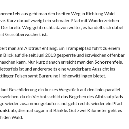
orrenfels
aus geht man den breiten Weg in Richtung Wald
rve. Kurz darauf zweigt ein schmaler Pfad mit Wanderzeichen
 Der breite Weg geht rechts davon weiter, es handelt sich dabei
 mit Gras überwuchert ist.
rt man am Albtrauf entlang. Ein Trampelpfad führt zu einem
n Blick auf die seit Juni 2013 gesperrte und inzwischen offenbar
rhaschen kann. Nur kurz danach erreicht man den
Schorrenfels
,
Kletterfels ist und andererseits eine wunderbare Aussicht ins
tlinger Felsen samt Burgruine Hohenwittlingen bietet.
laut Beschilderung ein kurzes Wegstück auf den links parallel
sweichen, da ein Verbotsschild das Begehen des Albtraufpfads
e wieder zusammengelaufen sind, geht rechts wieder ein Pfad
punkt
ab, diesmal sogar mit Bänkle. Gut zwei Kilometer geht es
h den Wald.