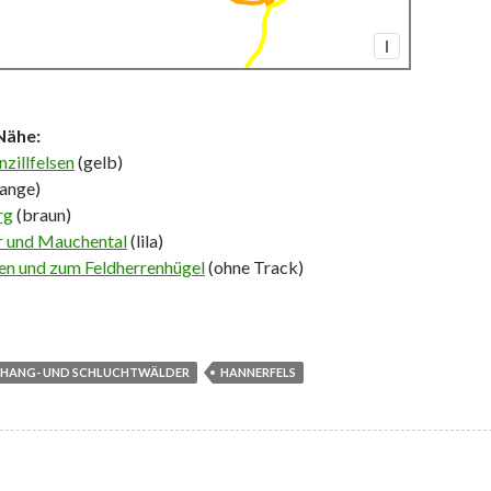
I
Nähe:
zillfelsen
(gelb)
ange)
rg
(braun)
r und Mauchental
(lila)
en und zum Feldherrenhügel
(ohne Track)
HANG- UND SCHLUCHTWÄLDER
HANNERFELS