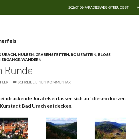
ZUM INHALT SPRINGEN
20260403-PARADIESWEG-STREUOBST
A
nerfels
D URACH, HÜLBEN, GRABENSTETTEN, RÖMERSTEIN
,
BLOSS G
ZIERGÄNGE
,
WANDERN
n Runde
FLER
SCHREIBE EINEN KOMMENTAR
eeindruckende Jurafelsen lassen sich auf diesem kurzen
 Kurstadt Bad Urach entdecken.