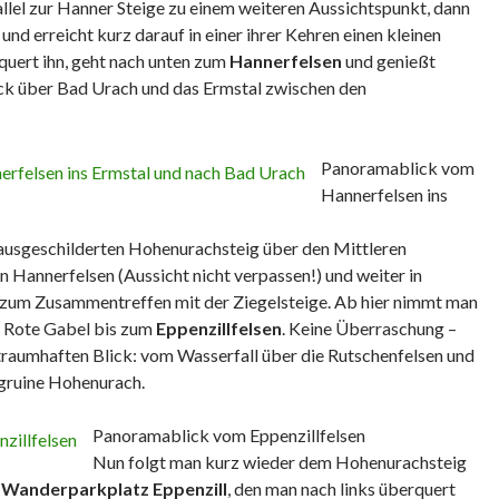
allel zur Hanner Steige zu einem weiteren Aussichtspunkt, dann
und erreicht kurz darauf in einer ihrer Kehren einen kleinen
uert ihn, geht nach unten zum
Hannerfelsen
und genießt
ick über Bad Urach und das Ermstal zwischen den
Panoramablick vom
Hannerfelsen ins
ausgeschilderten Hohenurachsteig über den Mittleren
 Hannerfelsen (Aussicht nicht verpassen!) und weiter in
s zum Zusammentreffen mit der Ziegelsteige. Ab hier nimmt man
 Rote Gabel bis zum
Eppenzillfelsen
. Keine Überraschung –
traumhaften Blick: vom Wasserfall über die Rutschenfelsen und
gruine Hohenurach.
Panoramablick vom Eppenzillfelsen
Nun folgt man kurz wieder dem Hohenurachsteig
m
Wanderparkplatz Eppenzill
, den man nach links überquert