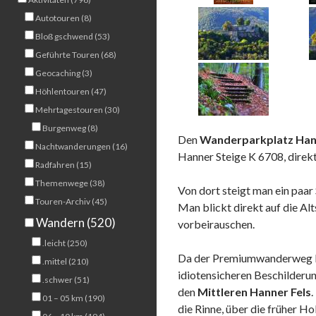
Autotouren (8)
Bloß gschwend (53)
Geführte Touren (68)
Geocaching (3)
Höhlentouren (47)
Mehrtagestouren (30)
Burgenweg (8)
Den
Wanderparkplatz Han
Nachtwanderungen (16)
Hanner Steige K 6708, direkt 
Radfahren (15)
Themenwege (38)
Von dort steigt man ein paar
Touren-Archiv (45)
Man blickt direkt auf die Al
Wandern (520)
vorbeirauschen.
.leicht (250)
Da der Premiumwanderweg Ho
.mittel (210)
idiotensicheren Beschilderun
.schwer (51)
den
Mittleren Hanner Fels
.
01 – 05 km (190)
die Rinne, über die früher H