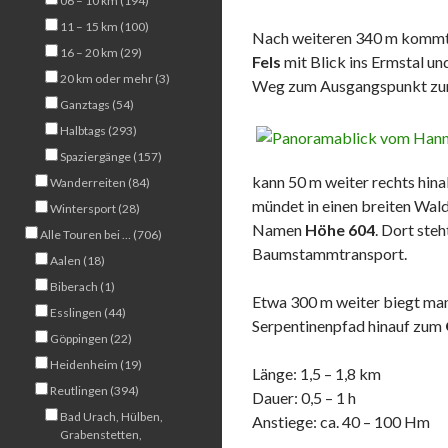
06 – 10 km (194)
11 – 15 km (100)
Nach weiteren 340 m kommt
16 – 20 km (29)
Fels
mit Blick ins Ermstal u
20 km oder mehr (3)
Weg zum Ausgangspunkt zu
Ganztags (54)
Halbtags (293)
Spaziergänge (157)
kann 50 m weiter rechts hina
Wanderreiten (84)
mündet in einen breiten Wal
Wintersport (28)
Namen
Höhe 604
. Dort ste
Alle Touren bei … (706)
Baumstammtransport.
Aalen (18)
Biberach (1)
Etwa 300 m weiter biegt man 
Esslingen (44)
Serpentinenpfad hinauf zum
Göppingen (22)
Heidenheim (19)
Länge: 1,5 – 1,8 km
Reutlingen (394)
Dauer: 0,5 – 1 h
Bad Urach, Hülben,
Anstiege: ca. 40 – 100 Hm
Grabenstetten,