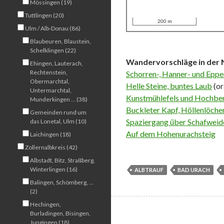
Mössingen (19)
Tuttlingen (20)
200 m
Ulm / Alb-Donau (86)
Blaubeuren, Blaustein,
Schelklingen (22)
Wandervorschläge in der 
Ehingen, Lauterach,
Rechtenstein,
Schorren-, Hanner- und Eppen
Obermarchtal,
Helle Steine, buntes Laub
(or
Untermarchtal,
Kunstmühlefels und Hochbe
Munderkingen … (38)
Buckleter Kapf, Höllenlöche
Gemeinden rund um
Spaziergang über Schafweid
das Lonetal, Ulm (10)
Auf dem Hohenurachsteig
Laichingen (18)
Zollernalbkreis (42)
Albstadt, Bitz, Straßberg,
Winterlingen (16)
ALBTRAUF
BAD URACH
Balingen, Schömberg, …
(2)
Hechingen,
Burladingen, Bisingen,
Jungingen (18)