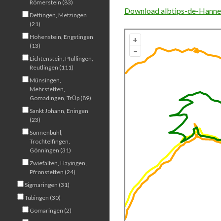
Römerstein (83)
Download albtips-de-Hanner-
Dettingen, Metzingen
(21)
Hohenstein, Engstingen
+
(13)
–
Lichtenstein, Pfullingen,
Reutlingen (111)
Münsingen,
Mehrstetten,
Gomadingen, TrÜp (89)
Sankt Johann, Eningen
(23)
Sonnenbühl,
Trochtelfingen,
Gönningen (31)
Zwiefalten, Hayingen,
Pfronstetten (24)
Sigmaringen (31)
Tübingen (30)
Gomaringen (2)