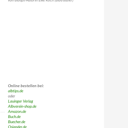
von albtips-Autorin Elke Koch (albträufler)
Online bestellen bei:
albtips.de
oder
Lauinger Verlag
Albverein-shop.de
Amazon.de
Buch.de
Buecher.de
Osiander.de