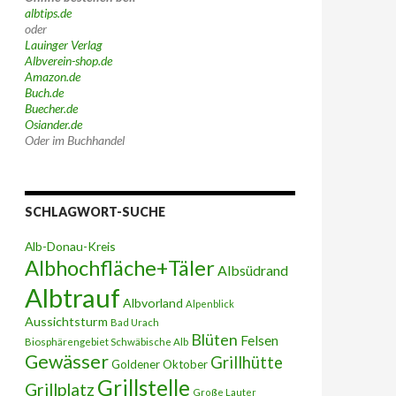
albtips.de
oder
Lauinger Verlag
Albverein-shop.de
Amazon.de
Buch.de
Buecher.de
Osiander.de
Oder im Buchhandel
SCHLAGWORT-SUCHE
Alb-Donau-Kreis
Albhochfläche+Täler
Albsüdrand
Albtrauf
Albvorland
Alpenblick
Aussichtsturm
Bad Urach
Blüten
Felsen
Biosphärengebiet Schwäbische Alb
Gewässer
Grillhütte
Goldener Oktober
Grillstelle
Grillplatz
Große Lauter