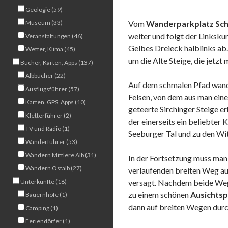
Geologie (59)
Museum (33)
Vom
Wanderparkplatz Sch
weiter und folgt der Linksku
Veranstaltungen (46)
Gelbes Dreieck halblinks ab.
Wetter, Klima (45)
um die Alte Steige, die jetzt
Bücher, Karten, Apps (137)
Albbücher (22)
Auf dem schmalen Pfad wande
Ausflugsführer (57)
Felsen, von dem aus man eine
Karten, GPS, Apps (10)
geteerte Sirchinger Steige e
Kletterführer (2)
der einerseits ein beliebter 
TV und Radio (1)
Seeburger Tal und zu den Wit
Wanderführer (53)
Wandern Mittlere Alb (31)
In der Fortsetzung muss man 
Wandern Ostalb (27)
verlaufenden breiten Weg au
Unterkünfte (18)
versagt. Nachdem beide Weg
zu einem schönen
Ausichts
Bauernhöfe (1)
dann auf breiten Wegen durc
Camping (1)
Feriendörfer (1)