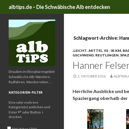
Suchen
albtips.de – Die Schwäbische Alb entdecken
Schlagwort-Archive: Han
.LEICHT
,
.MITTEL
,
01 - 05 KM
,
BA
SCHWEND
,
REUTLINGEN
,
SPA
Hanner Felse
Draußen im Biosphärengebiet
2. OKTOBER 2016
ALBTRÄU
Schwäbische Alb: Wandern,
Radfahren, Wanderreiten …
Herrliche Ausblicke und b
KATEGORIEN-FILTER
Spaziergang oberhalb der
Eine oder mehrere
Kategorie(n) anklicken und
↵
↓
Enter
oder Button
drücken.
Aktivitäten (796)