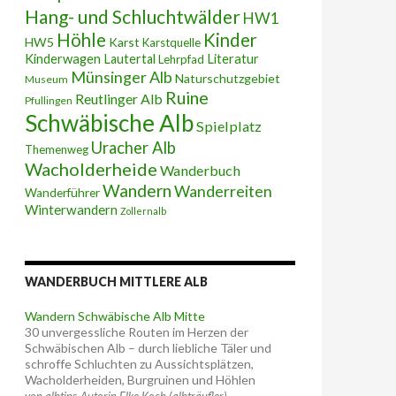
Hang- und Schluchtwälder
HW1
Höhle
Kinder
HW5
Karst
Karstquelle
Kinderwagen
Lautertal
Literatur
Lehrpfad
Münsinger Alb
Naturschutzgebiet
Museum
Ruine
Reutlinger Alb
Pfullingen
Schwäbische Alb
Spielplatz
Uracher Alb
Themenweg
Wacholderheide
Wanderbuch
Wandern
Wanderreiten
Wanderführer
Winterwandern
Zollernalb
WANDERBUCH MITTLERE ALB
Wandern Schwäbische Alb Mitte
30 unvergessliche Routen im Herzen der
Schwäbischen Alb – durch liebliche Täler und
schroffe Schluchten zu Aussichtsplätzen,
Wacholderheiden, Burgruinen und Höhlen