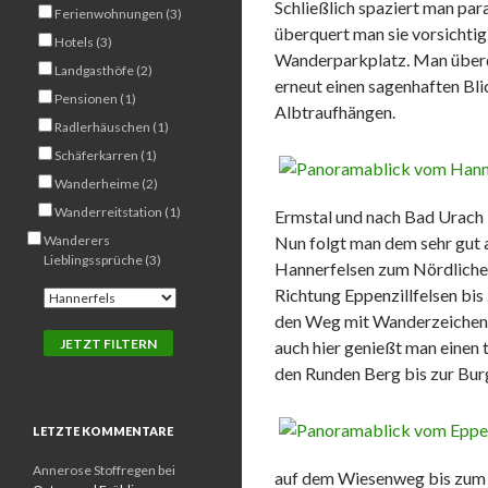
Schließlich spaziert man par
Ferienwohnungen (3)
überquert man sie vorsichtig 
Hotels (3)
Wanderparkplatz. Man überq
Landgasthöfe (2)
erneut einen sagenhaften Bl
Pensionen (1)
Albtraufhängen.
Radlerhäuschen (1)
Schäferkarren (1)
Wanderheime (2)
Wanderreitstation (1)
Ermstal und nach Bad Urach
Wanderers
Nun folgt man dem sehr gut 
Lieblingssprüche (3)
Hannerfelsen zum Nördlichen
Richtung Eppenzillfelsen bi
den Weg mit Wanderzeichen
auch hier genießt man einen 
den Runden Berg bis zur Bur
LETZTE KOMMENTARE
Annerose Stoffregen
bei
auf dem Wiesenweg bis zu