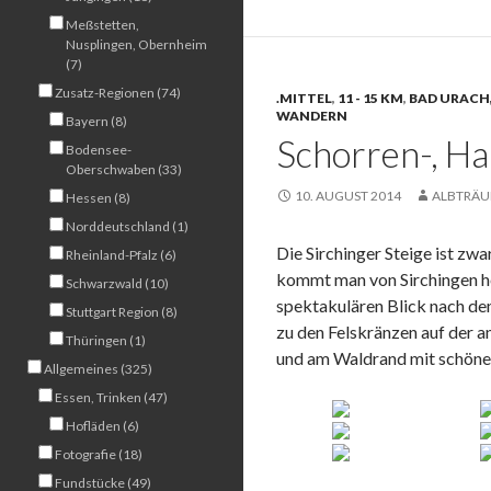
Meßstetten,
Nusplingen, Obernheim
(7)
Zusatz-Regionen (74)
.MITTEL
,
11 - 15 KM
,
BAD URACH
WANDERN
Bayern (8)
Schorren-, Ha
Bodensee-
Oberschwaben (33)
10. AUGUST 2014
ALBTRÄU
Hessen (8)
Norddeutschland (1)
Die Sirchinger Steige ist zw
Rheinland-Pfalz (6)
kommt man von Sirchingen he
Schwarzwald (10)
spektakulären Blick nach dem
Stuttgart Region (8)
zu den Felskränzen auf der a
Thüringen (1)
und am Waldrand mit schöne
Allgemeines (325)
Essen, Trinken (47)
Hofläden (6)
Fotografie (18)
Fundstücke (49)