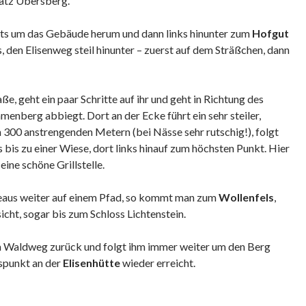
latz Übersberg.
chts um das Gebäude herum und dann links hinunter zum
Hofgut
ks, den Elisenweg steil hinunter – zuerst auf dem Sträßchen, dann
aße, geht ein paar Schritte auf ihr und geht in Richtung des
menberg abbiegt. Dort an der Ecke führt ein sehr steiler,
 300 anstrengenden Metern (bei Nässe sehr rutschig!), folgt
is zu einer Wiese, dort links hinauf zum höchsten Punkt. Hier
eine schöne Grillstelle.
aus weiter auf einem Pfad, so kommt man zum
Wollenfels
,
icht, sogar bis zum Schloss Lichtenstein.
m Waldweg zurück und folgt ihm immer weiter um den Berg
spunkt an der
Elisenhütte
wieder erreicht.