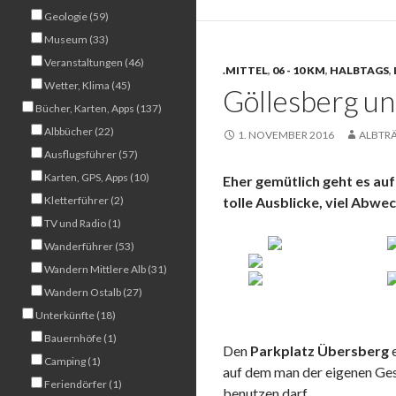
Geologie (59)
Museum (33)
Veranstaltungen (46)
.MITTEL
,
06 - 10 KM
,
HALBTAGS
,
Wetter, Klima (45)
Göllesberg u
Bücher, Karten, Apps (137)
Albbücher (22)
1. NOVEMBER 2016
ALBTR
Ausflugsführer (57)
Karten, GPS, Apps (10)
Eher gemütlich geht es au
Kletterführer (2)
tolle Ausblicke, viel Abwe
TV und Radio (1)
Wanderführer (53)
Wandern Mittlere Alb (31)
Wandern Ostalb (27)
Unterkünfte (18)
Bauernhöfe (1)
Den
Parkplatz Übersberg
e
Camping (1)
auf dem man der eigenen Ges
Feriendörfer (1)
benutzen darf.