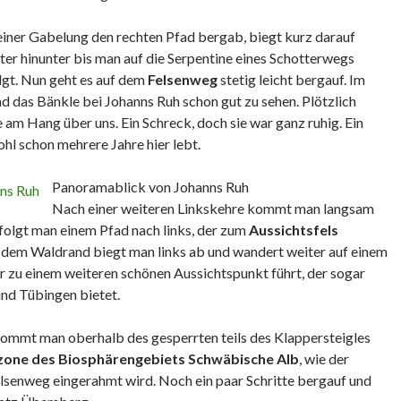
einer Gabelung den rechten Pfad bergab, biegt kurz darauf
ter hinunter bis man auf die Serpentine eines Schotterwegs
lgt. Nun geht es auf dem
Felsenweg
stetig leicht bergauf. Im
nd das Bänkle bei Johanns Ruh schon gut zu sehen. Plötzlich
 am Hang über uns. Ein Schreck, doch sie war ganz ruhig. Ein
ohl schon mehrere Jahre hier lebt.
Panoramablick von Johanns Ruh
Nach einer weiteren Linkskehre kommt man langsam
folgt man einem Pfad nach links, der zum
Aussichtsfels
r dem Waldrand biegt man links ab und wandert weiter auf einem
r zu einem weiteren schönen Aussichtspunkt führt, der sogar
und Tübingen bietet.
ommt man oberhalb des gesperrten teils des Klappersteigles
zone des Biosphärengebiets Schwäbische Alb
, wie der
lsenweg eingerahmt wird. Noch ein paar Schritte bergauf und