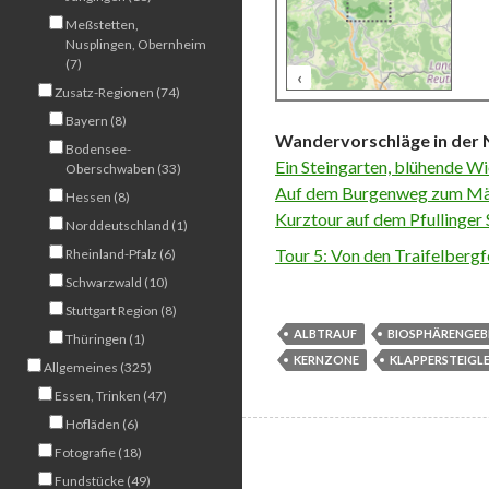
Meßstetten,
Nusplingen, Obernheim
(7)
‹
500 m
Zusatz-Regionen (74)
Bayern (8)
Wandervorschläge in der
Bodensee-
Ein Steingarten, blühende W
Oberschwaben (33)
Auf dem Burgenweg zum Mäd
Hessen (8)
Kurztour auf dem Pfullinge
Norddeutschland (1)
Tour 5: Von den Traifelberg
Rheinland-Pfalz (6)
Schwarzwald (10)
Stuttgart Region (8)
ALBTRAUF
BIOSPHÄRENGEB
Thüringen (1)
KERNZONE
KLAPPERSTEIGL
Allgemeines (325)
Essen, Trinken (47)
Hofläden (6)
Fotografie (18)
Fundstücke (49)