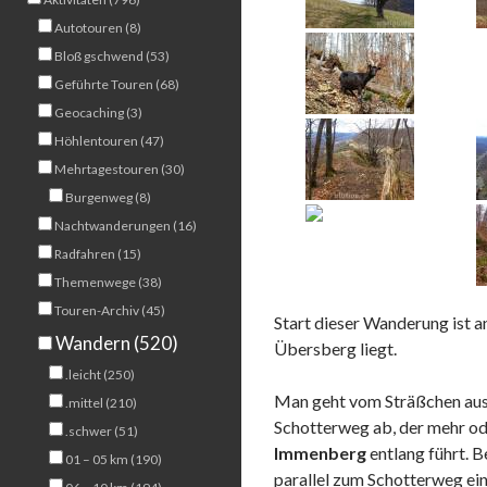
Autotouren (8)
Bloß gschwend (53)
Geführte Touren (68)
Geocaching (3)
Höhlentouren (47)
Mehrtagestouren (30)
Burgenweg (8)
Nachtwanderungen (16)
Radfahren (15)
Themenwege (38)
Touren-Archiv (45)
Start dieser Wanderung ist a
Wandern (520)
Übersberg liegt.
.leicht (250)
Man geht vom Sträßchen aus b
.mittel (210)
Schotterweg ab, der mehr od
.schwer (51)
Immenberg
entlang führt.
01 – 05 km (190)
parallel zum Schotterweg eine