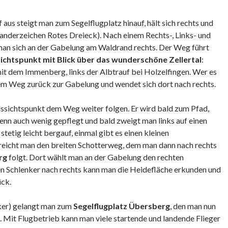
us steigt man zum Segelflugplatz hinauf, hält sich rechts und
nderzeichen Rotes Dreieck). Nach einem Rechts-, Links- und
an sich an der Gabelung am Waldrand rechts. Der Weg führt
ichtspunkt mit Blick über das wunderschöne Zellertal
:
it dem Immenberg, links der Albtrauf bei Holzelfingen. Wer es
hem Weg zurück zur Gabelung und wendet sich dort nach rechts.
ssichtspunkt dem Weg weiter folgen. Er wird bald zum Pfad,
enn auch wenig gepflegt und bald zweigt man links auf einen
tetig leicht bergauf, einmal gibt es einen kleinen
rreicht man den breiten Schotterweg, dem man dann nach rechts
rg
folgt. Dort wählt man an der Gabelung den rechten
n Schlenker nach rechts kann man die Heidefläche erkunden und
ck.
ker) gelangt man zum
Segelflugplatz Übersberg
, den man nun
 Mit Flugbetrieb kann man viele startende und landende Flieger