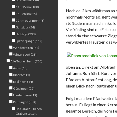
06 – 10 km (194)
11 – 15 km (100)
Nach ca. 2 km wählt man an 
16 – 20 km (29)
nochmals rechts ab, geht wei
20 km oder mehr (3)
stößt, dem man nach links fo
Ganztags (54)
Vorfrühling sind die Felsen u
Halbtags (293)
stand da eine schwarze Ziege
Spaziergänge (157)
verwildertes Haustier, das w
Wanderreiten (84)
Wintersport (28)
Alle Touren bei … (706)
oben an. Direkt am Albtrauf 
Aalen (18)
Johanns Ruh
führt. Kurz vo
Biberach (1)
Pfad am Albtrauf entlang, de
Esslingen (44)
einen Blick nach Reutlingen 
Göppingen (22)
Heidenheim (19)
Folgt man dem Pfad weiter k
Reutlingen (394)
heraus. Es liegt in einer
Kern
Bad Urach, Hülben,
gesamte Bereich, der vom Fe
Grabenstetten,