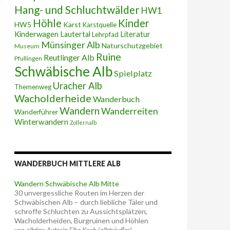
Hang- und Schluchtwälder
HW1
Höhle
Kinder
HW5
Karst
Karstquelle
Kinderwagen
Lautertal
Literatur
Lehrpfad
Münsinger Alb
Naturschutzgebiet
Museum
Ruine
Reutlinger Alb
Pfullingen
Schwäbische Alb
Spielplatz
Uracher Alb
Themenweg
Wacholderheide
Wanderbuch
Wandern
Wanderreiten
Wanderführer
Winterwandern
Zollernalb
WANDERBUCH MITTLERE ALB
Wandern Schwäbische Alb Mitte
30 unvergessliche Routen im Herzen der
Schwäbischen Alb – durch liebliche Täler und
schroffe Schluchten zu Aussichtsplätzen,
Wacholderheiden, Burgruinen und Höhlen