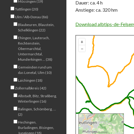
Mössingen (19)
Dauer: ca. 4 h
Tuttlingen (20)
Anstiege: ca. 320 hm
Ulm / Alb-Donau (86)
Download albtips-de-Felsen
Blaubeuren, Blaustein,
Schelklingen (22)
Ehingen, Lauterach,
+
Rechtenstein,
–
Obermarchtal,
Untermarchtal,
Munderkingen … (38)
Gemeinden rund um
das Lonetal, Ulm (10)
Laichingen (18)
Zollernalbkreis (42)
Albstadt, Bitz, Straßberg,
Winterlingen (16)
Balingen, Schömberg, …
(2)
Hechingen,
Burladingen, Bisingen,
Jungingen (18)