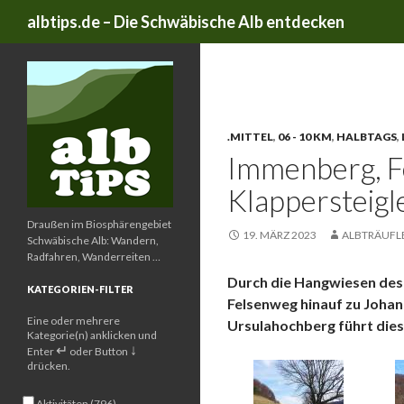
Suchen
albtips.de – Die Schwäbische Alb entdecken
Schlagwort-Archive: Übe
.MITTEL
,
06 - 10 KM
,
HALBTAGS
,
Immenberg, F
Klappersteigl
Draußen im Biosphärengebiet
19. MÄRZ 2023
ALBTRÄUFL
Schwäbische Alb: Wandern,
Radfahren, Wanderreiten …
Durch die Hangwiesen des
KATEGORIEN-FILTER
Felsenweg hinauf zu Johan
Eine oder mehrere
Ursulahochberg führt dies
Kategorie(n) anklicken und
↵
↓
Enter
oder Button
drücken.
Aktivitäten (796)