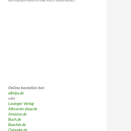
von albtips-Autorin Elke Koch (albträufler)
Online bestellen bei:
albtips.de
oder
Lauinger Verlag
Albverein-shop.de
Amazon.de
Buch.de
Buecher.de
Osiander.de