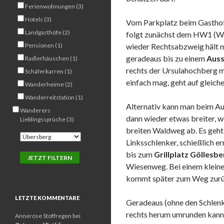
Ferienwohnungen (3)
Hotels (3)
Vom Parkplatz beim Gasthof a
Landgasthöfe (2)
folgt zunächst dem HW1 (Wa
Pensionen (1)
wieder Rechtsabzweig hält m
geradeaus bis zu einem
Auss
Radlerhäuschen (1)
rechts der Ursulahochberg m
Schäferkarren (1)
einfach mag, geht auf gleic
Wanderheime (2)
Wanderreitstation (1)
Alternativ kann man beim Au
Wanderers
dann wieder etwas breiter, w
Lieblingssprüche (3)
breiten Waldweg ab. Es geht s
Linksschlenker, schießlich e
bis zum
Grillplatz Göllesbe
Wiesenweg. Bei einem kleine
kommt später zum Weg zurü
LETZTE KOMMENTARE
Geradeaus (ohne den Schlen
rechts herum umrunden kann.
Annerose Stoffregen
bei