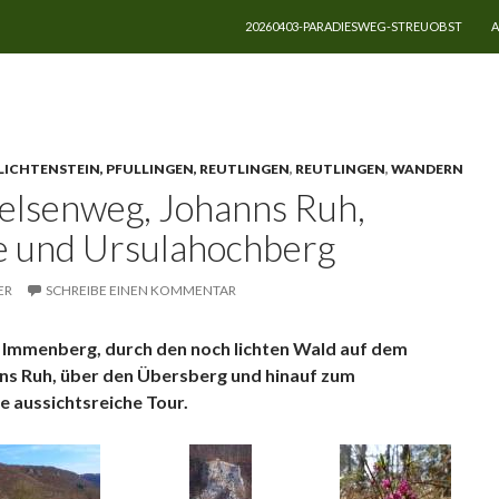
ZUM INHALT SPRINGEN
20260403-PARADIESWEG-STREUOBST
A
rsberg
LICHTENSTEIN, PFULLINGEN, REUTLINGEN
,
REUTLINGEN
,
WANDERN
elsenweg, Johanns Ruh,
e und Ursulahochberg
ER
SCHREIBE EINEN KOMMENTAR
 Immenberg, durch den noch lichten Wald auf dem
ns Ruh, über den Übersberg und hinauf zum
e aussichtsreiche Tour.