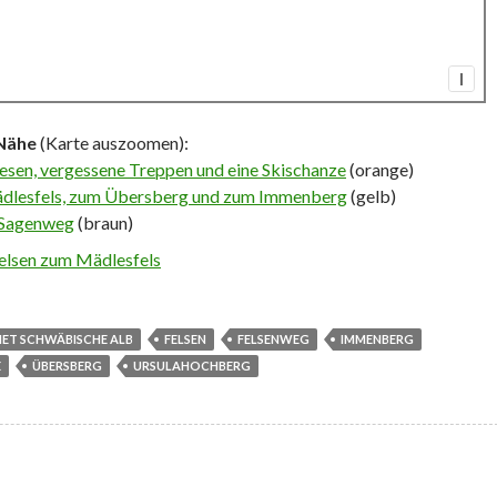
I
 Nähe
(Karte auszoomen):
iesen, vergessene Treppen und eine Skischanze
(orange)
lesfels, zum Übersberg und zum Immenberg
(gelb)
r Sagenweg
(braun)
felsen zum Mädlesfels
IET SCHWÄBISCHE ALB
FELSEN
FELSENWEG
IMMENBERG
E
ÜBERSBERG
URSULAHOCHBERG