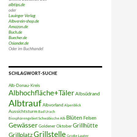
albtips.de
oder
Lauinger Verlag
Albverein-shop.de
Amazon.de
Buch.de
Buecher.de
Osiander.de
Oder im Buchhandel
SCHLAGWORT-SUCHE
Alb-Donau-Kreis
Albhochfläche+Täler
Albsüdrand
Albtrauf
Albvorland
Alpenblick
Aussichtsturm
Bad Urach
Blüten
Felsen
Biosphärengebiet Schwäbische Alb
Gewässer
Grillhütte
Goldener Oktober
Grillstelle
Grillplatz
Große Lauter