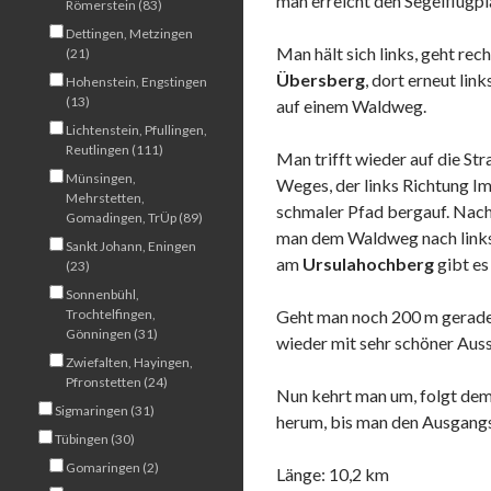
man erreicht den Segelflugp
Römerstein (83)
Dettingen, Metzingen
Man hält sich links, geht re
(21)
Übersberg
, dort erneut lin
Hohenstein, Engstingen
(13)
auf einem Waldweg.
Lichtenstein, Pfullingen,
Reutlingen (111)
Man trifft wieder auf die Str
Münsingen,
Weges, der links Richtung Im
Mehrstetten,
schmaler Pfad bergauf. Nach
Gomadingen, TrÜp (89)
man dem Waldweg nach links b
Sankt Johann, Eningen
am
Ursulahochberg
gibt es 
(23)
Sonnenbühl,
Trochtelfingen,
Geht man noch 200 m gerade
Gönningen (31)
wieder mit sehr schöner Auss
Zwiefalten, Hayingen,
Pfronstetten (24)
Nun kehrt man um, folgt de
Sigmaringen (31)
herum, bis man den Ausgang
Tübingen (30)
Gomaringen (2)
Länge: 10,2 km