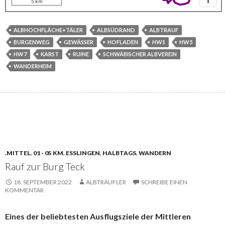
5 km
ALBHOCHFLÄCHE+TÄLER
ALBSÜDRAND
ALBTRAUF
BURGENWEG
GEWÄSSER
HOFLADEN
HW1
HW5
HW7
KARST
RUINE
SCHWÄBISCHER ALBVEREIN
WANDERHEIM
.MITTEL
,
01 - 05 KM
,
ESSLINGEN
,
HALBTAGS
,
WANDERN
Rauf zur Burg Teck
18. SEPTEMBER 2022
ALBTRÄUFLER
SCHREIBE EINEN
KOMMENTAR
Eines der beliebtesten Ausflugsziele der Mittleren