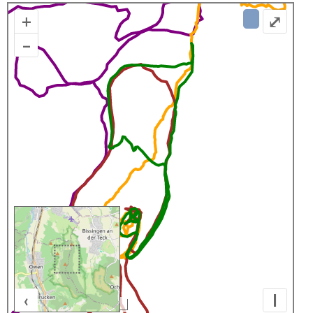
+
⤢
–
‹
I
500 m