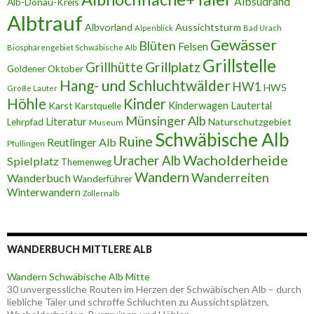
Albsüdrand
Alb-Donau-Kreis
Albtrauf
Albvorland
Aussichtsturm
Alpenblick
Bad Urach
Gewässer
Blüten
Felsen
Biosphärengebiet Schwäbische Alb
Grillstelle
Grillplatz
Grillhütte
Goldener Oktober
Hang- und Schluchtwälder
HW1
HW5
Große Lauter
Höhle
Kinder
Karst
Kinderwagen
Lautertal
Karstquelle
Münsinger Alb
Literatur
Naturschutzgebiet
Lehrpfad
Museum
Schwäbische Alb
Ruine
Reutlinger Alb
Pfullingen
Wacholderheide
Uracher Alb
Spielplatz
Themenweg
Wandern
Wanderreiten
Wanderbuch
Wanderführer
Winterwandern
Zollernalb
WANDERBUCH MITTLERE ALB
Wandern Schwäbische Alb Mitte
30 unvergessliche Routen im Herzen der Schwäbischen Alb – durch
liebliche Täler und schroffe Schluchten zu Aussichtsplätzen,