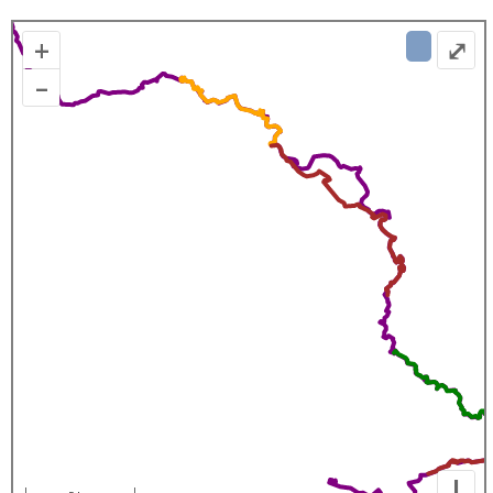
+
⤢
–
I