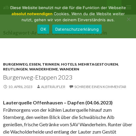
Suchen
albtips.de – Die Schwäbische Alb entdecken
Diese Website benutzt nur die für die Funktion der Webseite
ZUM
absolut notwendigen
Cookies. Wenn du die Website weiter
PRIMÄR
INHALT
nutzt, gehen wir von deinem Einverständnis aus.
MENÜ
SPRINGEN
OK
Datenschutzerklärung
Schlagwort-Archive: Schwäbischer Albverein
BURGENWEG
,
ESSEN, TRINKEN
,
HOTELS
,
MEHRTAGESTOUREN
,
REUTLINGEN
,
WANDERHEIME
,
WANDERN
Burgenweg-Etappen 2023
10. APRIL 2023
ALBTRÄUFLER
SCHREIBE EINEN KOMMENTAR
Lauterquelle Offenhausen – Dapfen (04.06.2023)
Frühmorgens von der kühlen Lauterquelle hinauf zum
Sternberg, den weiten Blick über die Schwäbische Alb
genießen, frische Getränke vom SAV Wanderheim. Runter über
die Wacholderheide und entlang der Lauter zum Gestüt