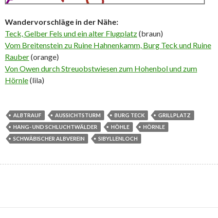
Wandervorschläge in der Nähe:
Teck, Gelber Fels und ein alter Flugplatz
(braun)
Vom Breitenstein zu Ruine Hahnenkamm, Burg Teck und Ruine
Rauber
(orange)
Von Owen durch Streuobstwiesen zum Hohenbol und zum
Hörnle
(lila)
ALBTRAUF
AUSSICHTSTURM
BURG TECK
GRILLPLATZ
HANG- UND SCHLUCHTWÄLDER
HÖHLE
HÖRNLE
SCHWÄBISCHER ALBVEREIN
SIBYLLENLOCH