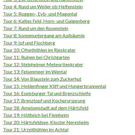
Tour 4: Rund um Weiler ob Helfenstein
Tour 5: Roggen-, Eyb- und Magental
Tour 6: Kaltes Feld, Horn- und Galgenberg
Tour 7: Rund um den Rosenstein
Tour 8: Sonnenuntergang am Aalbäumle
Tour 9: Ipf und Flochberg
Tour 10: Ofnethöhlen im Rieskrater
Tour 11: Ruinen bei Christgarten
Tour 12: Steinheimer Meteoritenkrater
Tour 13: Felsenmeer im Wental
Tour 14: Von Blaustein zum Zuckerhut
Tour 15: Heldenfinger Kliff und Hungerbrunnental
Tour 16: Eselsburger Tal und Brenzschleife
Tour 17: Brenztopf und Kocherursprung
Tour 18: Ameisenstadt auf dem Härtsfeld
Tour 19: Höllteich bei Fleinheim
Tour 20: Härtsfeldsee, Kloster Neresheim
Tour 21: Urzeithöhlen im Achtal