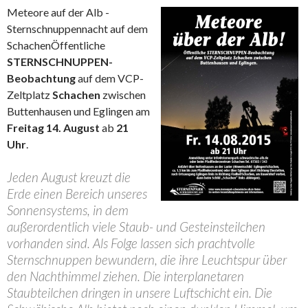
Meteore auf der Alb -
Sternschnuppennacht auf dem
Schachen
Öffentliche
STERNSCHNUPPEN-
Beobachtung
auf dem VCP-
Zeltplatz
Schachen
zwischen
Buttenhausen und Eglingen am
Freitag 14. August
ab
21
Uhr
.
Jeden August kreuzt die
Erde einen Bereich unseres
Sonnensystems, in dem
außerordentlich viele Staub- und Gesteinsteilchen
vorhanden sind. Als Folge lassen sich prachtvolle
Sternschnuppen bewundern, die ihre Leuchtspur über
den Nachthimmel ziehen. Die interplanetaren
Staubteilchen dringen in unsere Luftschicht ein. Die