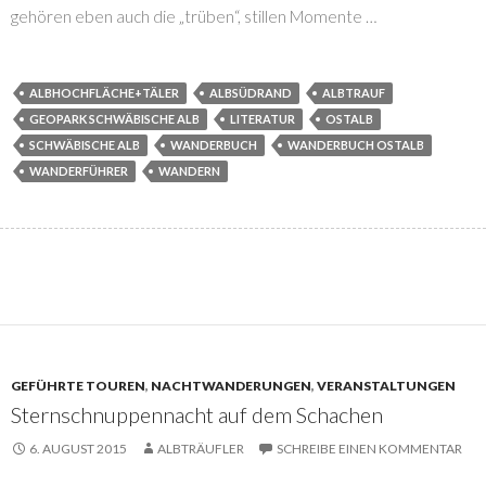
gehören eben auch die „trüben“, stillen Momente …
ALBHOCHFLÄCHE+TÄLER
ALBSÜDRAND
ALBTRAUF
GEOPARK SCHWÄBISCHE ALB
LITERATUR
OSTALB
SCHWÄBISCHE ALB
WANDERBUCH
WANDERBUCH OSTALB
WANDERFÜHRER
WANDERN
GEFÜHRTE TOUREN
,
NACHTWANDERUNGEN
,
VERANSTALTUNGEN
Sternschnuppennacht auf dem Schachen
6. AUGUST 2015
ALBTRÄUFLER
SCHREIBE EINEN KOMMENTAR