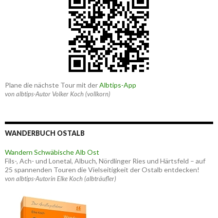
Plane die nächste Tour mit der
Albtips-App
von albtips-Autor Volker Koch (vollkorn)
WANDERBUCH OSTALB
Wandern Schwäbische Alb Ost
Fils-, Ach- und Lonetal, Albuch, Nördlinger Ries und Härtsfeld – auf
25 spannenden Touren die Vielseitigkeit der Ostalb entdecken!
von albtips-Autorin Elke Koch (albträufler)