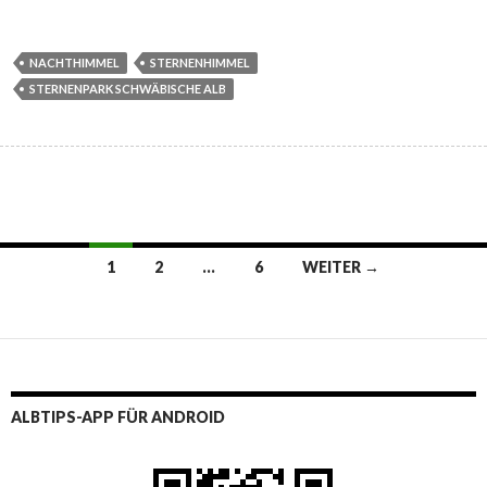
NACHTHIMMEL
STERNENHIMMEL
STERNENPARK SCHWÄBISCHE ALB
Beitragsnavigation
1
2
…
6
WEITER →
ALBTIPS-APP FÜR ANDROID