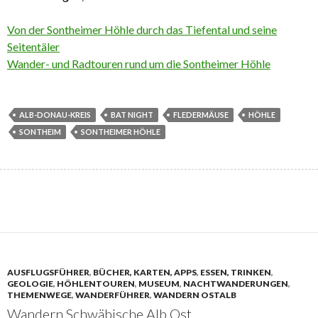
Von der Sontheimer Höhle durch das Tiefental und seine
Seitentäler
Wander- und Radtouren rund um die Sontheimer Höhle
ALB-DONAU-KREIS
BAT NIGHT
FLEDERMÄUSE
HÖHLE
SONTHEIM
SONTHEIMER HÖHLE
AUSFLUGSFÜHRER
,
BÜCHER, KARTEN, APPS
,
ESSEN, TRINKEN
,
GEOLOGIE
,
HÖHLENTOUREN
,
MUSEUM
,
NACHTWANDERUNGEN
,
THEMENWEGE
,
WANDERFÜHRER
,
WANDERN OSTALB
Wandern Schwäbische Alb Ost