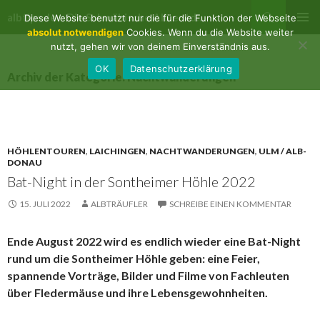
Suchen
albtips.de – Die Schwäbische Alb entdecken
Diese Website benutzt nur die für die Funktion der Webseite
ZUM
absolut notwendigen
Cookies. Wenn du die Website weiter
PRIMÄR
INHALT
nutzt, gehen wir von deinem Einverständnis aus.
MENÜ
SPRINGEN
OK
Datenschutzerklärung
Archiv der Kategorie: Nachtwanderungen
HÖHLENTOUREN
,
LAICHINGEN
,
NACHTWANDERUNGEN
,
ULM / ALB-
DONAU
Bat-Night in der Sontheimer Höhle 2022
15. JULI 2022
ALBTRÄUFLER
SCHREIBE EINEN KOMMENTAR
Ende August 2022 wird es endlich wieder eine Bat-Night
rund um die Sontheimer Höhle geben: eine Feier,
spannende Vorträge, Bilder und Filme von Fachleuten
über Fledermäuse und ihre Lebensgewohnheiten.