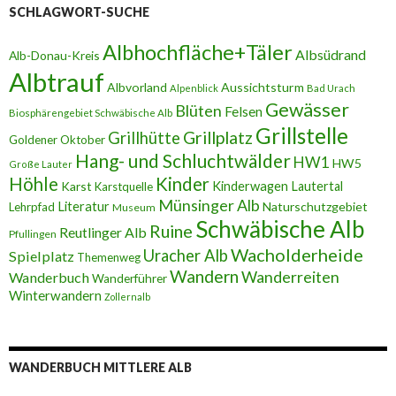
SCHLAGWORT-SUCHE
Albhochfläche+Täler
Albsüdrand
Alb-Donau-Kreis
Albtrauf
Albvorland
Aussichtsturm
Alpenblick
Bad Urach
Gewässer
Blüten
Felsen
Biosphärengebiet Schwäbische Alb
Grillstelle
Grillplatz
Grillhütte
Goldener Oktober
Hang- und Schluchtwälder
HW1
HW5
Große Lauter
Höhle
Kinder
Karst
Kinderwagen
Lautertal
Karstquelle
Münsinger Alb
Literatur
Naturschutzgebiet
Lehrpfad
Museum
Schwäbische Alb
Ruine
Reutlinger Alb
Pfullingen
Wacholderheide
Uracher Alb
Spielplatz
Themenweg
Wandern
Wanderreiten
Wanderbuch
Wanderführer
Winterwandern
Zollernalb
WANDERBUCH MITTLERE ALB