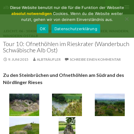
Suchen
albtips.de – Die Schwäbische Alb entdecken
Diese Website benutzt nur die für die Funktion der Webseite
ZUM
absolut notwendigen
Cookies. Wenn du die Website weiter
PRIMÄR
INHALT
nutzt, gehen wir von deinem Einverständnis aus.
MENÜ
SPRINGEN
OK
Datenschutzerklärung
.LEICHT
,
06 - 10 KM
,
BAYERN
,
HALBTAGS
,
WANDERFÜHRER
,
WANDERN
,
WANDERN OSTALB
Tour 10: Ofnethöhlen im Rieskrater (Wanderbuch
Schwäbische Alb Ost)
9. JUNI 2015
ALBTRÄUFLER
SCHREIBE EINEN KOMMENTAR
Zu den Steinbrüchen und Ofnethöhlen am Südrand des
Nördlinger Rieses