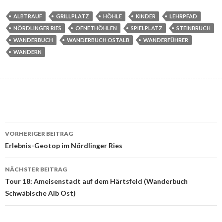
ALBTRAUF
GRILLPLATZ
HÖHLE
KINDER
LEHRPFAD
NÖRDLINGER RIES
OFNETHÖHLEN
SPIELPLATZ
STEINBRUCH
WANDERBUCH
WANDERBUCH OSTALB
WANDERFÜHRER
WANDERN
Beitrags-
VORHERIGER BEITRAG
Navigation
Erlebnis-Geotop im Nördlinger Ries
NÄCHSTER BEITRAG
Tour 18: Ameisenstadt auf dem Härtsfeld (Wanderbuch
Schwäbische Alb Ost)