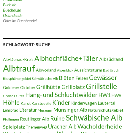
Buch.de
Buecher.de
Osiander.de
Oder im Buchhandel
SCHLAGWORT-SUCHE
Albhochfläche+Täler
Albsüdrand
Alb-Donau-Kreis
Albtrauf
Albvorland
Aussichtsturm
Alpenblick
Bad Urach
Gewässer
Blüten
Felsen
Biosphärengebiet Schwäbische Alb
Grillstelle
Grillplatz
Grillhütte
Goldener Oktober
Hang- und Schluchtwälder
HW1
HW5
Große Lauter
Höhle
Kinder
Karst
Kinderwagen
Lautertal
Karstquelle
Münsinger Alb
Literatur
Naturschutzgebiet
Lehrpfad
Museum
Schwäbische Alb
Ruine
Reutlinger Alb
Pfullingen
Wacholderheide
Uracher Alb
Spielplatz
Themenweg