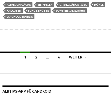
ALBHOCHFLÄCHE
ERPFINGEN
GRENZGÄNGERWEG
HÖHLE
KALKOFEN
SCHUTZHÜTTE
SOMMERRODELBAHN
WACHOLDERHEIDE
Beitragsnavigation
1
2
…
6
WEITER →
ALBTIPS-APP FÜR ANDROID