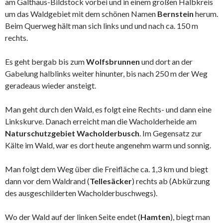
am Galthaus-Bildstock vorbei und in einem großen Halbkreis
um das Waldgebiet mit dem schönen Namen
Bernstein
herum.
Beim Querweg hält man sich links und und nach ca. 150 m
rechts.
Es geht bergab bis zum
Wolfsbrunnen
und dort an der
Gabelung halblinks weiter hinunter, bis nach 250 m der Weg
geradeaus wieder ansteigt.
Man geht durch den Wald, es folgt eine Rechts- und dann eine
Linkskurve. Danach erreicht man die Wacholderheide am
Naturschutzgebiet Wacholderbusch
. Im Gegensatz zur
Kälte im Wald, war es dort heute angenehm warm und sonnig.
Man folgt dem Weg über die Freifläche ca. 1,3 km und biegt
dann vor dem Waldrand (
Tellesäcker
) rechts ab (Abkürzung
des ausgeschilderten Wacholderbuschwegs).
Wo der Wald auf der linken Seite endet (
Hamten
), biegt man