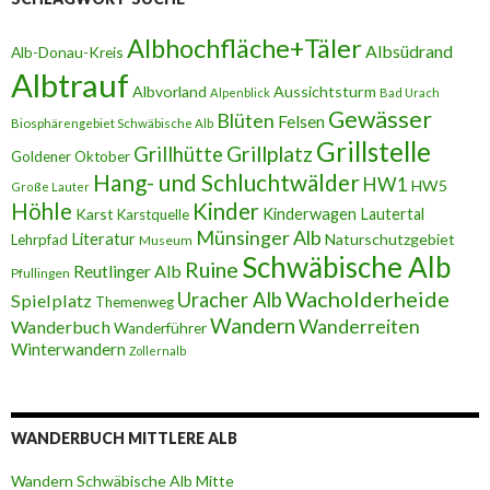
Albhochfläche+Täler
Albsüdrand
Alb-Donau-Kreis
Albtrauf
Albvorland
Aussichtsturm
Alpenblick
Bad Urach
Gewässer
Blüten
Felsen
Biosphärengebiet Schwäbische Alb
Grillstelle
Grillplatz
Grillhütte
Goldener Oktober
Hang- und Schluchtwälder
HW1
HW5
Große Lauter
Höhle
Kinder
Karst
Kinderwagen
Lautertal
Karstquelle
Münsinger Alb
Literatur
Naturschutzgebiet
Lehrpfad
Museum
Schwäbische Alb
Ruine
Reutlinger Alb
Pfullingen
Wacholderheide
Uracher Alb
Spielplatz
Themenweg
Wandern
Wanderreiten
Wanderbuch
Wanderführer
Winterwandern
Zollernalb
WANDERBUCH MITTLERE ALB
Wandern Schwäbische Alb Mitte