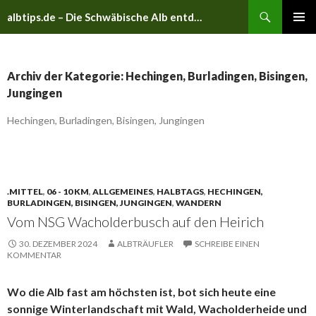
Suchen
albtips.de – Die Schwäbische Alb entdecken
ZUM
PRIMÄR
INHALT
MENÜ
SPRINGEN
Archiv der Kategorie: Hechingen, Burladingen, Bisingen,
Jungingen
Hechingen, Burladingen, Bisingen, Jungingen
.MITTEL
,
06 - 10 KM
,
ALLGEMEINES
,
HALBTAGS
,
HECHINGEN,
BURLADINGEN, BISINGEN, JUNGINGEN
,
WANDERN
Vom NSG Wacholderbusch auf den Heirich
30. DEZEMBER 2024
ALBTRÄUFLER
SCHREIBE EINEN
KOMMENTAR
Wo die Alb fast am höchsten ist, bot sich heute eine
sonnige Winterlandschaft mit Wald, Wacholderheide und