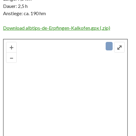
Dauer: 2,5 h
Anstiege: ca. 190 hm
Download albtips-de-Erpfingen-Kalkofen.gpx (.zip)
+
⤢
–