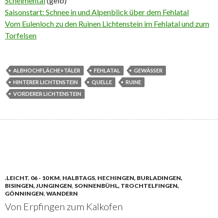
Schelmental
(gelb)
Saisonstart: Schnee in und Alpenblick über dem Fehlatal
Vom Eulenloch zu den Ruinen Lichtenstein im Fehlatal und zum
Torfelsen
ALBHOCHFLÄCHE+TÄLER
FEHLATAL
GEWÄSSER
HINTERER LICHTENSTEIN
QUELLE
RUINE
VORDERER LICHTENSTEIN
.LEICHT
,
06 - 10 KM
,
HALBTAGS
,
HECHINGEN, BURLADINGEN,
BISINGEN, JUNGINGEN
,
SONNENBÜHL, TROCHTELFINGEN,
GÖNNINGEN
,
WANDERN
Von Erpfingen zum Kalkofen