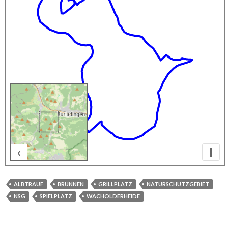
‹
I
500 m
ALBTRAUF
BRUNNEN
GRILLPLATZ
NATURSCHUTZGEBIET
NSG
SPIELPLATZ
WACHOLDERHEIDE