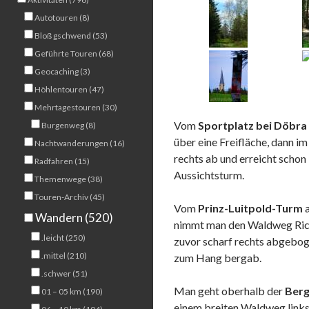
Autotouren (8)
Bloß gschwend (53)
Geführte Touren (68)
Geocaching (3)
Höhlentouren (47)
Mehrtagestouren (30)
Vom
Sportplatz bei Döbra
Burgenweg (8)
über eine Freifläche, dann i
Nachtwanderungen (16)
rechts ab und erreicht schon
Radfahren (15)
Aussichtsturm.
Themenwege (38)
Touren-Archiv (45)
Vom
Prinz-Luitpold-Turm
a
Wandern (520)
nimmt man den Waldweg Richt
.leicht (250)
zuvor scharf rechts abgeboge
.mittel (210)
zum Hang bergab.
.schwer (51)
Man geht oberhalb der
Ber
01 – 05 km (190)
einem breiten Waldweg links