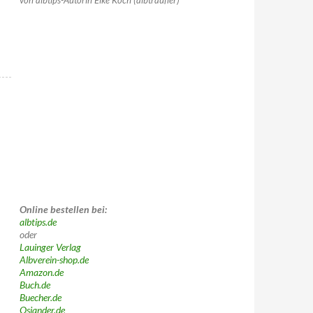
von albtips-Autorin Elke Koch (albträufler)
Online bestellen bei:
albtips.de
oder
Lauinger Verlag
Albverein-shop.de
Amazon.de
Buch.de
Buecher.de
Osiander.de