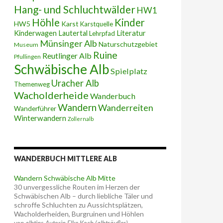
Hang- und Schluchtwälder
HW1
Höhle
Kinder
HW5
Karst
Karstquelle
Kinderwagen
Lautertal
Literatur
Lehrpfad
Münsinger Alb
Naturschutzgebiet
Museum
Ruine
Reutlinger Alb
Pfullingen
Schwäbische Alb
Spielplatz
Uracher Alb
Themenweg
Wacholderheide
Wanderbuch
Wandern
Wanderreiten
Wanderführer
Winterwandern
Zollernalb
WANDERBUCH MITTLERE ALB
Wandern Schwäbische Alb Mitte
30 unvergessliche Routen im Herzen der
Schwäbischen Alb – durch liebliche Täler und
schroffe Schluchten zu Aussichtsplätzen,
Wacholderheiden, Burgruinen und Höhlen