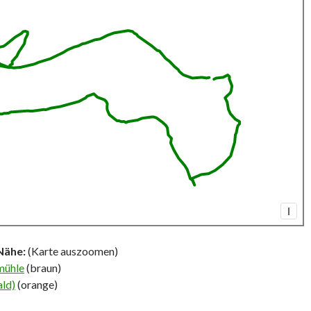
I
Nähe:
(Karte auszoomen)
mühle
(braun)
ald)
(orange)