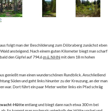
aus folgt man der Beschilderung zum Döbraberg zunächst eben
m Wald ansteigend. Nach einem guten Kilometer biegt man scharf
 bald den Gipfel auf 794,6
m ü. NHN
mit dem 18 m hohen
us genießt man einen wunderschönen Rundblick. Anschließend
ung Süden und geht links hinunter zu der Kreuzung, an der man
n war. Dort führt ein paar Meter weiter links ein Pfad schräg
gwacht-Hütte
entlang und biegt dann nach etwa 300 m bei
 ab. So kommt man nochmals unterhalb der Hütte vorbei und