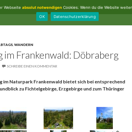
ZUM INHALT SPRINGEN
der Webseite
absolut notwendigen
Cookies. Wenn du die Website weiter 
20260403-PARADIESWEG-STREUOBST
A
OK
Datenschutzerklärung
yern
LBTAGS
,
WANDERN
g im Frankenwald: Döbraberg
SCHREIBE EINEN KOMMENTAR
g im Naturpark Frankenwald bietet sich bei entsprechend
 Rundblick zu Fichtelgebirge, Erzgebirge und zum Thüringer