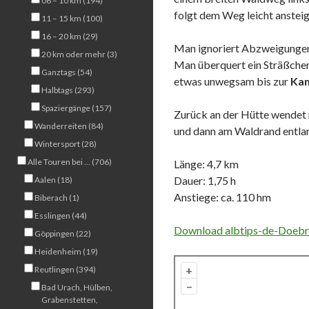
06 – 10 km (194)
folgt dem Weg leicht anstei
11 – 15 km (100)
16 – 20 km (29)
Man ignoriert Abzweigungen 
20 km oder mehr (3)
Man überquert ein Sträßchen
Ganztags (54)
etwas unwegsam bis zur
Kan
Halbtags (293)
Spaziergänge (157)
Zurück an der Hütte wendet 
Wanderreiten (84)
und dann am Waldrand entla
Wintersport (28)
Alle Touren bei … (706)
Länge: 4,7 km
Dauer: 1,75 h
Aalen (18)
Anstiege: ca. 110 hm
Biberach (1)
Esslingen (44)
Download albtips-de-Doebra
Göppingen (22)
Heidenheim (19)
+
Reutlingen (394)
–
Bad Urach, Hülben,
Grabenstetten,