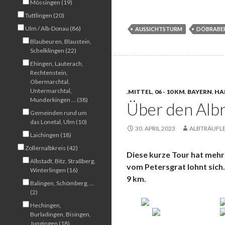
Mössingen (19)
Tuttlingen (20)
Ulm / Alb-Donau (86)
AUSSICHTSTURM
DÖBRABE
Blaubeuren, Blaustein,
Schelklingen (22)
Ehingen, Lauterach,
Rechtenstein,
Obermarchtal,
Untermarchtal,
.MITTEL
,
06 - 10 KM
,
BAYERN
,
HA
Munderkingen … (38)
Über den Albr
Gemeinden rund um
das Lonetal, Ulm (10)
30. APRIL 2023
ALBTRÄUFL
Laichingen (18)
Zollernalbkreis (42)
Diese kurze Tour hat mehr
Albstadt, Bitz, Straßberg,
vom Petersgrat lohnt sich.
Winterlingen (16)
9 km.
Balingen, Schömberg, …
(2)
Hechingen,
Burladingen, Bisingen,
Jungingen (18)