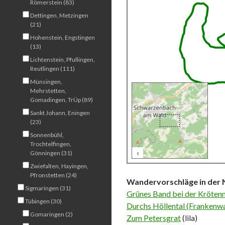
Römerstein (83)
Dettingen, Metzingen
(21)
Hohenstein, Engstingen
(13)
Lichtenstein, Pfullingen,
Reutlingen (111)
Münsingen,
Mehrstetten,
Gomadingen, TrÜp (89)
Sankt Johann, Eningen
(23)
Sonnenbühl,
Trochtelfingen,
‹
Gönningen (31)
200 m
Zwiefalten, Hayingen,
Pfronstetten (24)
Wandervorschläge in der 
Sigmaringen (31)
Grünes Band bei der Kröten
Tübingen (30)
Durchs Höllental (Frankenw
Gomaringen (2)
Zum Petersgrat
(lila)