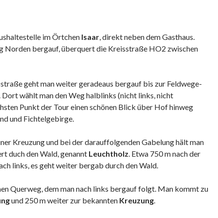
Bushaltestelle im Örtchen
Isaar
, direkt neben dem Gasthaus.
ng Norden bergauf, überquert die Kreisstraße HO2 zwischen
straße geht man weiter geradeaus bergauf bis zur Feldwege-
. Dort wählt man den Weg halblinks (nicht links, nicht
hsten Punkt der Tour einen schönen Blick über Hof hinweg
nd und Fichtelgebirge.
iner Kreuzung und bei der darauffolgenden Gabelung hält man
ert duch den Wald, genannt
Leuchtholz
. Etwa 750 m nach der
ch links, es geht weiter bergab durch den Wald.
einen Querweg, dem man nach links bergauf folgt. Man kommt zu
ung
und 250 m weiter zur bekannten
Kreuzung
.