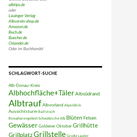
albtips.de
oder
Lauinger Verlag
Albverein-shop.de
Amazon.de
Buch.de
Buecher.de
Osiander.de
Oder im Buchhandel
SCHLAGWORT-SUCHE
Alb-Donau-Kreis
Albhochfläche+Täler
Albsüdrand
Albtrauf
Albvorland
Alpenblick
Aussichtsturm
Bad Urach
Blüten
Felsen
Biosphärengebiet Schwäbische Alb
Gewässer
Grillhütte
Goldener Oktober
Grillstelle
Grillplatz
Große Lauter