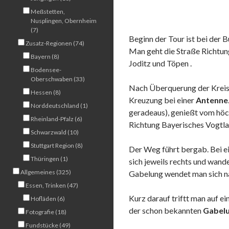
Meßstetten,
Nusplingen, Obernheim
(7)
Beginn der Tour ist bei der 
Zusatz-Regionen (74)
Man geht die Straße Richtu
Bayern (8)
Joditz und Töpen .
Bodensee-
Oberschwaben (33)
Nach Überquerung der Kreis
Hessen (8)
Kreuzung bei einer
Antenne
Norddeutschland (1)
geradeaus), genießt vom höc
Rheinland-Pfalz (6)
Richtung Bayerisches Vogtla
Schwarzwald (10)
Stuttgart Region (8)
Der Weg führt bergab. Bei e
Thüringen (1)
sich jeweils rechts und wand
Allgemeines (325)
Gabelung wendet man sich na
Essen, Trinken (47)
Kurz darauf triftt man auf 
Hofläden (6)
der schon bekannten
Gabel
Fotografie (18)
Fundstücke (49)