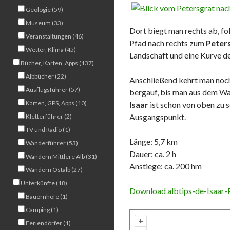
Geologie (59)
Museum (33)
Dort biegt man rechts ab, f
Veranstaltungen (46)
Pfad nach rechts zum
Peter
Wetter, Klima (45)
Landschaft und eine Kurve de
Bücher, Karten, Apps (137)
Albbücher (22)
Anschließend kehrt man noch
Ausflugsführer (57)
bergauf, bis man aus dem Wa
Karten, GPS, Apps (10)
Isaar
ist schon von oben zu 
Ausgangspunkt.
Kletterführer (2)
TV und Radio (1)
Länge: 5,7 km
Wanderführer (53)
Dauer: ca. 2 h
Wandern Mittlere Alb (31)
Anstiege: ca. 200 hm
Wandern Ostalb (27)
Unterkünfte (18)
Download albtips-de-Isaar-P
Bauernhöfe (1)
Camping (1)
+
Feriendörfer (1)