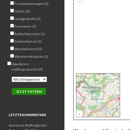
–
Ferienwohnungen (3)
Hotels (3)
Landgasthöfe (2)
Pensionen (1)
Radlerhäuschen (1)
Schäferkarren (1)
Wanderheime (2)
Wanderreitstation (1)
Wanderers
Lieblingssprüche (3)
‹
500 m
LETZTE KOMMENTARE
Annerose Stoffregen
bei