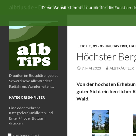
Suchen
albtips.de – Die Schwäbische Alb entdecken
Diese Website benutzt nur die für die Funktion 
Archiv der Kategorie: Ba
.LEICHT
,
01 - 05 KM
,
BAYERN
,
HA
Höchster Ber
7. MAI 2023
ALBTRÄUFLER
Draußen im Biosphärengebiet
Schwäbische Alb: Wandern,
Von der höchsten Erhebun
Radfahren, Wanderreiten …
guter Sicht ein herrlicher
KATEGORIEN-FILTER
Wald.
Eine oder mehrere
Kategorie(n) anklicken und
↵
↓
Enter
oder Button
drücken.
Aktivitäten (796)