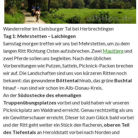
Wanderreiter im Eselsburger Tal bei Herbrechtingen
Tag 1: Mehrstetten – Laichingen
Samstag morgen treffen wir uns bei Mehrstetten, um zu dem
langen Ritt Richtung Osten aufzubrechen. Zwei
Maultiere
und
zwei Pferde sollen uns begleiten. Nach den üblichen
Vorbereitungen wie Putzen, Satteln, Picknick-Packen brechen
wir auf. Die Landschaften sind uns von kürzeren Ritten noch
bekannt: das gewundene
Böttental
hinab, das grüne
Buchtal
hinauf – nun sind wir schon im Alb-Donau-Kreis.
An der
Südostecke des ehemaligen
Truppenübungsplatzes
vorbei und bald haben wir unseren
Picknickplatz am Waldrand erreicht. Genau rechtzeitig als uns
ein Gewitterschauer erreicht. Dieser ist zum Glück bald vorbei
und der Ritt geht weiter ein Stück den flacheren,
oberen Teil
des Tiefentals
an Heroldstatt vorbei nach Norden und