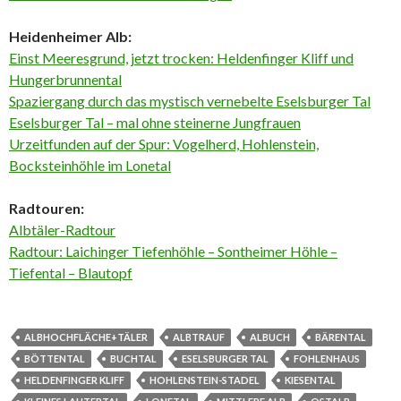
Heidenheimer Alb:
Einst Meeresgrund, jetzt trocken: Heldenfinger Kliff und
Hungerbrunnental
Spaziergang durch das mystisch vernebelte Eselsburger Tal
Eselsburger Tal – mal ohne steinerne Jungfrauen
Urzeitfunden auf der Spur: Vogelherd, Hohlenstein,
Bocksteinhöhle im Lonetal
Radtouren:
Albtäler-Radtour
Radtour: Laichinger Tiefenhöhle – Sontheimer Höhle –
Tiefental – Blautopf
ALBHOCHFLÄCHE+TÄLER
ALBTRAUF
ALBUCH
BÄRENTAL
BÖTTENTAL
BUCHTAL
ESELSBURGER TAL
FOHLENHAUS
HELDENFINGER KLIFF
HOHLENSTEIN-STADEL
KIESENTAL