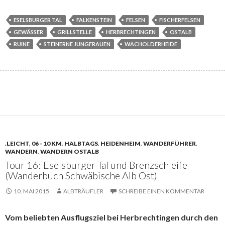
ESELSBURGER TAL
FALKENSTEIN
FELSEN
FISCHERFELSEN
GEWÄSSER
GRILLSTELLE
HERBRECHTINGEN
OSTALB
RUINE
STEINERNE JUNGFRAUEN
WACHOLDERHEIDE
.LEICHT
,
06 - 10 KM
,
HALBTAGS
,
HEIDENHEIM
,
WANDERFÜHRER
,
WANDERN
,
WANDERN OSTALB
Tour 16: Eselsburger Tal und Brenzschleife
(Wanderbuch Schwäbische Alb Ost)
10. MAI 2015
ALBTRÄUFLER
SCHREIBE EINEN KOMMENTAR
Vom beliebten Ausflugsziel bei Herbrechtingen durch den