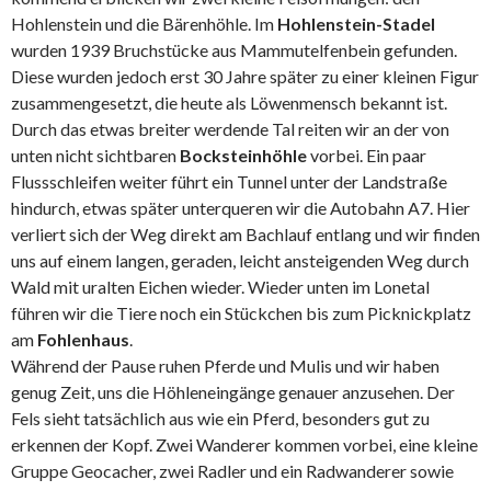
Hohlenstein und die Bärenhöhle. Im
Hohlenstein-Stadel
wurden 1939 Bruchstücke aus Mammutelfenbein gefunden.
Diese wurden jedoch erst 30 Jahre später zu einer kleinen Figur
zusammengesetzt, die heute als Löwenmensch bekannt ist.
Durch das etwas breiter werdende Tal reiten wir an der von
unten nicht sichtbaren
Bocksteinhöhle
vorbei. Ein paar
Flussschleifen weiter führt ein Tunnel unter der Landstraße
hindurch, etwas später unterqueren wir die Autobahn A7. Hier
verliert sich der Weg direkt am Bachlauf entlang und wir finden
uns auf einem langen, geraden, leicht ansteigenden Weg durch
Wald mit uralten Eichen wieder. Wieder unten im Lonetal
führen wir die Tiere noch ein Stückchen bis zum Picknickplatz
am
Fohlenhaus
.
Während der Pause ruhen Pferde und Mulis und wir haben
genug Zeit, uns die Höhleneingänge genauer anzusehen. Der
Fels sieht tatsächlich aus wie ein Pferd, besonders gut zu
erkennen der Kopf. Zwei Wanderer kommen vorbei, eine kleine
Gruppe Geocacher, zwei Radler und ein Radwanderer sowie