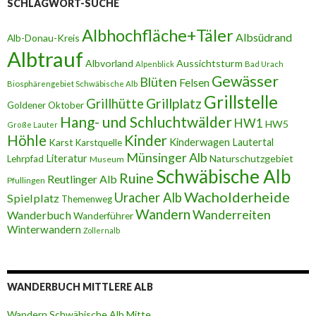
SCHLAGWORT-SUCHE
Albhochfläche+Täler
Albsüdrand
Alb-Donau-Kreis
Albtrauf
Albvorland
Aussichtsturm
Alpenblick
Bad Urach
Gewässer
Blüten
Felsen
Biosphärengebiet Schwäbische Alb
Grillstelle
Grillplatz
Grillhütte
Goldener Oktober
Hang- und Schluchtwälder
HW1
HW5
Große Lauter
Höhle
Kinder
Karst
Kinderwagen
Lautertal
Karstquelle
Münsinger Alb
Literatur
Naturschutzgebiet
Lehrpfad
Museum
Schwäbische Alb
Ruine
Reutlinger Alb
Pfullingen
Wacholderheide
Uracher Alb
Spielplatz
Themenweg
Wandern
Wanderreiten
Wanderbuch
Wanderführer
Winterwandern
Zollernalb
WANDERBUCH MITTLERE ALB
Wandern Schwäbische Alb Mitte