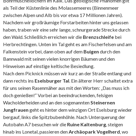
Bohrmuschellöchern im Kalk. Das geologische Phänomen gilt
als Teil der Küstenlinie des Molassemeeres (Binnenmeer
zwischen Alpen und Alb bis vor etwa 17 Millionen Jahren).
Nachdem wir großräumige Forstarbeiten hinter uns gelassen
haben, traben wir eine sehr lange, schnurgerade Strecke durch
den Wald. Schließlich erreichen wir die
Brenzschleife
bei
Herbrechtingen. Unten im Tal geht es am Fischerfelsen und am
Falkenstein vorbei, dann oben auf dem
Buigen
durch den
Bannwald mit seinen vielen knorrigen Bäumen und den
Hinweisen auf einstige keltische Besiedlung.
Nach dem Picknick müssen wir kurz an der Straße entlang und
dann rechts ins
Eselsburger Tal
. Ein älterer Herr schaltet extra
für uns seinen Rasenmäher aus mit den Worten: „Das muss ich
doch genießen!“ Vorbei an beeindruckenden, felsigen
Wacholderheiden und an den sogenannten
Steinernen
Jungfrauen
geht es hinter dem winzigen Ort Eselsburg wieder
bergauf, links die Spitzbubenhöhle. Nach Unterquerung der
Autobahn A7 besuchen wir die
Ruine Kaltenburg
, steigen
hinab ins Lonetal, passieren den
Archäopark Vogelherd
, wo