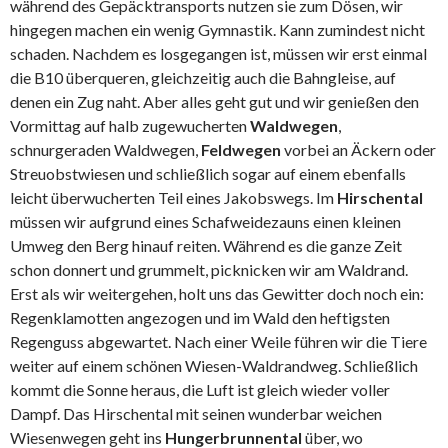
während des Gepäcktransports nutzen sie zum Dösen, wir
hingegen machen ein wenig Gymnastik. Kann zumindest nicht
schaden. Nachdem es losgegangen ist, müssen wir erst einmal
die B10 überqueren, gleichzeitig auch die Bahngleise, auf
denen ein Zug naht. Aber alles geht gut und wir genießen den
Vormittag auf halb zugewucherten
Waldwegen
,
schnurgeraden Waldwegen,
Feldwegen
vorbei an Äckern oder
Streuobstwiesen und schließlich sogar auf einem ebenfalls
leicht überwucherten Teil eines Jakobswegs. Im
Hirschental
müssen wir aufgrund eines Schafweidezauns einen kleinen
Umweg den Berg hinauf reiten. Während es die ganze Zeit
schon donnert und grummelt, picknicken wir am Waldrand.
Erst als wir weitergehen, holt uns das Gewitter doch noch ein:
Regenklamotten angezogen und im Wald den heftigsten
Regenguss abgewartet. Nach einer Weile führen wir die Tiere
weiter auf einem schönen Wiesen-Waldrandweg. Schließlich
kommt die Sonne heraus, die Luft ist gleich wieder voller
Dampf. Das Hirschental mit seinen wunderbar weichen
Wiesenwegen geht ins
Hungerbrunnental
über, wo