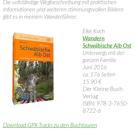
Die vollständige Wegbeschreibung mit praktischen
Informationen und weiteren stimmungsvollen Bildern
gibt es in meinem Wanderführer:
Elke Koch
Wandern
Schwäbische Alb Ost
Unterwegs mit der
ganzen Familie
Juni 2016
ca. 176 Seiten
15.90 €
Der Kleine Buch
Verlag
ISBN: 978-3-7650-
8722-6
Download GPX-Tracks zu den Buchtouren