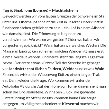
Tag 6: Sinabronn (Lonsee) – Machtolsheim
Geweckt werden wir vom lauten Grunzen der Schweine im Stall
unter uns. Überhaupt scheint die Zeit in unserer Unterkunft in
Sinabronn stehen geblieben zu sein – ein Hof in einem Albdorf
wie damals, einst. Die Erinnerungen beginnen zu
verschwimmen. Wo waren wir gestern? Oder wo haben wir
vorgestern gepicknickt? Wann hatten wir welches Wetter? Die
Masse an Eindrücken auf einem solchen Wanderritt muss erst
einmal verdaut werden. Und heute steht die längste Tagestour
bevor! Der erste etwas kürzere Teil der Strecke ist geprägt
von
landwirtschaftlichen Feldern
,
Weiden
und etwas
Wald
.
Ein endlos wirkender Wiesenweg lädt zu einem langen Trab
ein. Dann wieder die Frage: Wo kommen wir unter der
Autobahn A8 durch? Auf der Höhe von Tomerdingen sieht man
schon die Großbaustelle. Wir haben Glück, die gewählte
Unterführung ist offen und uns kommen kaum Fahrzeuge
entgegen. Im völlig menschenleeren
Kiesental
machen wir