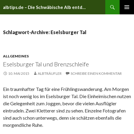
Suchen
albtips.de – Die Schwäbische Alb entdecken
ZUM
PRIMÄR
INHALT
MENÜ
SPRINGEN
Schlagwort-Archive: Eselsburger Tal
ALLGEMEINES
Eselsburger Tal und Brenzschleife
10. MAI 2015
ALBTRÄUFLER
SCHREIBE EINEN KOMMENTAR
Ein traumhafter Tag für eine Frühlingswanderung. Am Morgen
ist noch wenig los im Eselsburger Tal. Die Einheimischen nutzen
die Gelegenheit zum Joggen, bevor die vielen Ausflügler
eintrudeln. Zwei Kletterer sind zu sehen. Einzelne Fotografen
sind auch schon unterwegs, denn sie schätzen ebenfalls die
morgendliche Ruhe.