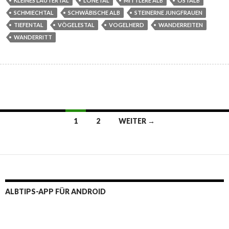
KLEINES LAUTERTAL
LONETAL
MITTLERE ALB
OSTALB
SCHMIECHTAL
SCHWÄBISCHE ALB
STEINERNE JUNGFRAUEN
TIEFENTAL
VÖGELESTAL
VOGELHERD
WANDERREITEN
WANDERRITT
Beitragsnavigation
1
2
WEITER →
ALBTIPS-APP FÜR ANDROID