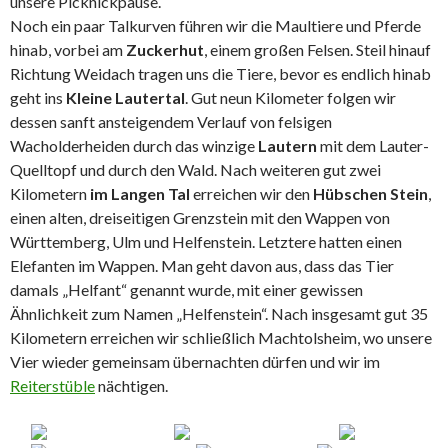
unsere Picknickpause.
Noch ein paar Talkurven führen wir die Maultiere und Pferde
hinab, vorbei am
Zuckerhut
, einem großen Felsen. Steil hinauf
Richtung Weidach tragen uns die Tiere, bevor es endlich hinab
geht ins
Kleine Lautertal
. Gut neun Kilometer folgen wir
dessen sanft ansteigendem Verlauf von felsigen
Wacholderheiden durch das winzige
Lautern
mit dem Lauter-
Quelltopf und durch den Wald. Nach weiteren gut zwei
Kilometern
im Langen Tal
erreichen wir den
Hübschen Stein
,
einen alten, dreiseitigen Grenzstein mit den Wappen von
Württemberg, Ulm und Helfenstein. Letztere hatten einen
Elefanten im Wappen. Man geht davon aus, dass das Tier
damals „Helfant“ genannt wurde, mit einer gewissen
Ähnlichkeit zum Namen „Helfenstein“. Nach insgesamt gut 35
Kilometern erreichen wir schließlich Machtolsheim, wo unsere
Vier wieder gemeinsam übernachten dürfen und wir im
Reiterstüble
nächtigen.