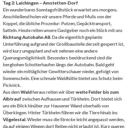
Tag 2: Laichingen – Amstetten-Dorf
Ein wunderbares Sonntagsfrühstück erwartet uns morgens.
Anschließend holen wir unsere Pferde und Mulis von der
Koppel, die übliche Prozedur: Putzen, Gepäcktransport,
Satteln. Heute reiten unsere Gastgeber noch ein Stück mit uns
Richtung Autobahn A8
. Da die eigentlich geplante
Unterführung aufgrund der Großbaustelle derzeit gesperrt ist,
wird kurz umgeplant und wir nehmen eine andere
Querungsmöglichkeit. Besonders beeidruckend sind die
berghohen Schotterhaufen längs der Autobahn. Bald geht
wieder ein mittäglicher Gewitterschauer nieder, gefolgt von
Sonnenschein. Eine schmale Waldhütte bietet uns Schutz beim
Picknick.
Aus dem
Wald
heraus reiten wir über
weite Felder bis zum
Albtrauf
zwischen Aufhausen und Türkheim. Dort bietet sich
uns ein Blick hinüber zur Hausener Wand oberhalb von
Überkingen. Hinter Türkheim führen wir die Tiere hinab ins
Vögelestal
. Wieder muss die Strecke leicht angepasst werden,
da auf einigen Wegen dort Reiten nicht erlaubt ist. Kurz queren