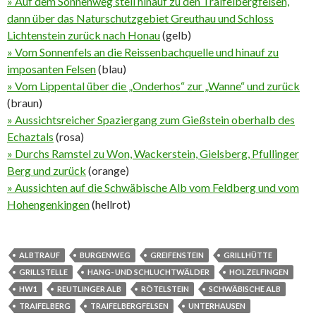
» Auf dem Sonnenweg steil hinauf zu den Traifelbergfelsen,
dann über das Naturschutzgebiet Greuthau und Schloss
Lichtenstein zurück nach Honau
(gelb)
» Vom Sonnenfels an die Reissenbachquelle und hinauf zu
imposanten Felsen
(blau)
» Vom Lippental über die „Onderhos“ zur „Wanne“ und zurück
(braun)
» Aussichtsreicher Spaziergang zum Gießstein oberhalb des
Echaztals
(rosa)
» Durchs Ramstel zu Won, Wackerstein, Gielsberg, Pfullinger
Berg und zurück
(orange)
» Aussichten auf die Schwäbische Alb vom Feldberg und vom
Hohengenkingen
(hellrot)
ALBTRAUF
BURGENWEG
GREIFENSTEIN
GRILLHÜTTE
GRILLSTELLE
HANG- UND SCHLUCHTWÄLDER
HOLZELFINGEN
HW1
REUTLINGER ALB
RÖTELSTEIN
SCHWÄBISCHE ALB
TRAIFELBERG
TRAIFELBERGFELSEN
UNTERHAUSEN