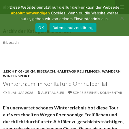
Suchen
albtips.de – Die Schwäbische Alb entdecken
Diese Website benutzt nur die für die Funktion der Webseite
ZUM
absolut notwendigen
Cookies. Wenn du die Website weiter
PRIMÄR
INHALT
nutzt, gehen wir von deinem Einverständnis aus.
MENÜ
SPRINGEN
OK
Datenschutzerklärung
Archiv der Kategorie: Biberach
Biberach
.LEICHT
,
06 - 10 KM
,
BIBERACH
,
HALBTAGS
,
REUTLINGEN
,
WANDERN
,
WINTERSPORT
Wintertraum im Kohltal und Ohnhülber Tal
5. JANUAR 2026
ALBTRÄUFLER
SCHREIBE EINEN KOMMENTAR
Ein unerwartet schönes Wintererlebnis bot diese Tour
auf verschneiten Wegen über sonnige Freiflächen und
durch lichtdurchflutete Albtäler zu geschichtsträchtigen,
aber sehr einsam gelegenen Orten. Sicher nicht nur im