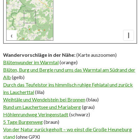
‹
I
500 m
Wandervorschläge in der Nähe:
(Karte auszoomen)
Blütenwunder im Warmtal
(orange)
Blüten, Burg und Bergle rund ums das Warmtal am Südrand der
Alb
(gelb)
Durch das Teufelstor ins himmlisch ruhige Fehlatal und zurück
ins Laucherttal
(lila)
Weihtäle und Wendelstein bei Bronnen
(blau)
Rund um Lauchertsee und Mariaberg
(grau)
Höhlenrundweg Veringenstadt
(schwarz)
5 Tage Burgenweg
(braun)
Von der Natur zurückgeholt – wo einst die Große Heuneburg
stand
(ohne GPX)