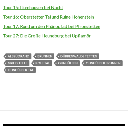
Tour 15: Ittenhausen bei Nacht
Tour 16: Oberstetter Tal und Ruine Hohenstein
Tour 17: Rund um den Phänopfad bei Pfronstetten
Tour 27: Die Große Heuneburg bei Upflamör
ALBSÜDRAND
BRUNNEN
DÜRRENWALDSTETTEN
GRILLSTELLE
KOHLTAL
OHNHÜLBEN
OHNHÜLBER BRUNNEN
OHNHÜLBER TAL