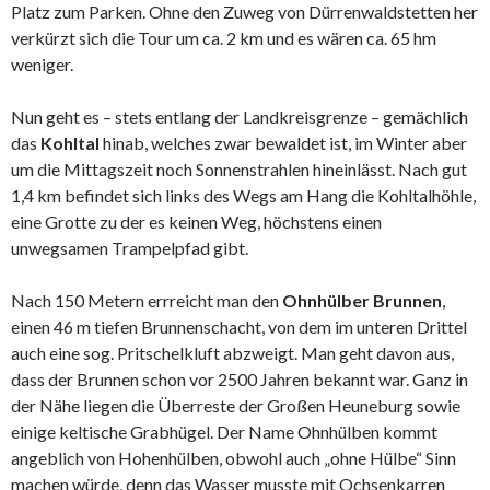
Platz zum Parken. Ohne den Zuweg von Dürrenwaldstetten her
verkürzt sich die Tour um ca. 2 km und es wären ca. 65 hm
weniger.
Nun geht es – stets entlang der Landkreisgrenze – gemächlich
das
Kohltal
hinab, welches zwar bewaldet ist, im Winter aber
um die Mittagszeit noch Sonnenstrahlen hineinlässt. Nach gut
1,4 km befindet sich links des Wegs am Hang die Kohltalhöhle,
eine Grotte zu der es keinen Weg, höchstens einen
unwegsamen Trampelpfad gibt.
Nach 150 Metern errreicht man den
Ohnhülber Brunnen
,
einen 46 m tiefen Brunnenschacht, von dem im unteren Drittel
auch eine sog. Pritschelkluft abzweigt. Man geht davon aus,
dass der Brunnen schon vor 2500 Jahren bekannt war. Ganz in
der Nähe liegen die Überreste der Großen Heuneburg sowie
einige keltische Grabhügel. Der Name Ohnhülben kommt
angeblich von Hohenhülben, obwohl auch „ohne Hülbe“ Sinn
machen würde, denn das Wasser musste mit Ochsenkarren