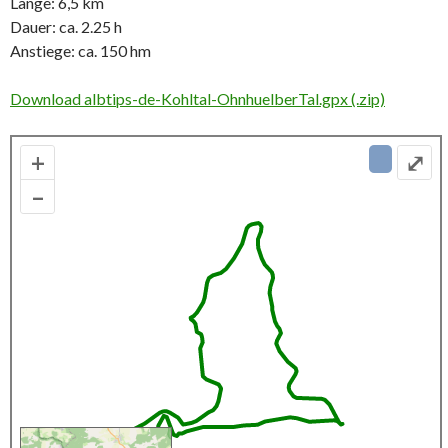
Länge: 6,5 km
Dauer: ca. 2.25 h
Anstiege: ca. 150 hm
Download albtips-de-Kohltal-OhnhuelberTal.gpx (.zip)
+
⤢
–