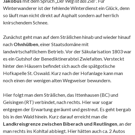
Jakobus
mit dem Spruch
„Der Weg ist das Ziel“
. Für
Winterwanderer ist der fehlende Winterdienst ein Glück, denn
so läuft man nicht direkt auf Asphalt sondern auf herrlich
knirschendem Schnee.
Zunächst geht man auf dem Sträßchen hinab und wieder hinauf
nach
Ohnhülben
, einer Staatsdomäne mit
landwirtschaftlichem Betrieb. Vor der Säkularisation 1803 war
es ein Gutshof der Benediktinerabtei Zwiefalten. Versteckt
hinter den Häusern befindet sich auch die spätgotische
Hofkapelle St. Oswald. Kurz nach der Hofanlage kann man
noch einen der wenigen alten Wegweiser bewundern.
Hier folgt man dem Sträßchen, das Ittenhausen (BC) und
Geisingen (RT) verbindet, nach rechts. Hier war sogar
entgegen der Erwartung geräumt und gestreut. Es geht bergab
bis in den Wald hinein. Kurz darauf erreicht man die
Landkreisgrenze zwischen Biberach und Reutlingen
, an der
man rechts ins Kohltal abbiegt. Hier hätten auch ca. 2 Autos