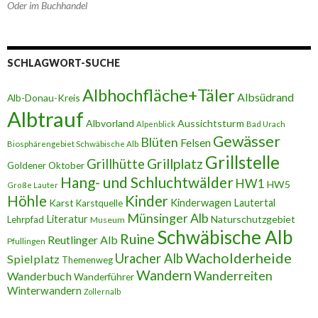
Oder im Buchhandel
SCHLAGWORT-SUCHE
Albhochfläche+Täler
Albsüdrand
Alb-Donau-Kreis
Albtrauf
Albvorland
Aussichtsturm
Alpenblick
Bad Urach
Gewässer
Blüten
Felsen
Biosphärengebiet Schwäbische Alb
Grillstelle
Grillplatz
Grillhütte
Goldener Oktober
Hang- und Schluchtwälder
HW1
HW5
Große Lauter
Höhle
Kinder
Karst
Kinderwagen
Lautertal
Karstquelle
Münsinger Alb
Literatur
Naturschutzgebiet
Lehrpfad
Museum
Schwäbische Alb
Ruine
Reutlinger Alb
Pfullingen
Wacholderheide
Uracher Alb
Spielplatz
Themenweg
Wandern
Wanderreiten
Wanderbuch
Wanderführer
Winterwandern
Zollernalb