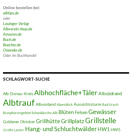
Online bestellen bei:
albtips.de
oder
Lauinger Verlag
Albverein-shop.de
Amazon.de
Buch.de
Buecher.de
Osiander.de
Oder im Buchhandel
SCHLAGWORT-SUCHE
Albhochfläche+Täler
Albsüdrand
Alb-Donau-Kreis
Albtrauf
Albvorland
Aussichtsturm
Alpenblick
Bad Urach
Gewässer
Blüten
Felsen
Biosphärengebiet Schwäbische Alb
Grillstelle
Grillplatz
Grillhütte
Goldener Oktober
Hang- und Schluchtwälder
HW1
HW5
Große Lauter