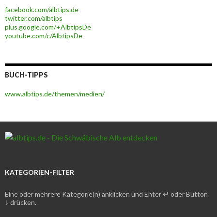
facebook.com/albtips.de
twitter.com/albtips
plus.google.com/+AlbtipsDe
youtube.com/c/AlbtipsDe
BUCH-TIPPS
www.albtips.de/themen/medien/
KATEGORIEN-FILTER
↵
Eine oder mehrere Kategorie(n) anklicken und Enter
oder Button
↓
drücken.