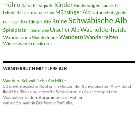
Höhle
Kinder
Karst
Kinderwagen
Lautertal
Karstquelle
Münsinger Alb
Literatur
Naturschutzgebiet
Lehrpfad
Museum
Schwäbische Alb
Ruine
Reutlinger Alb
Pfullingen
Wacholderheide
Uracher Alb
Spielplatz
Themenweg
Wandern
Wanderreiten
Wanderbuch
Wanderführer
Winterwandern
Zollernalb
WANDERBUCH MITTLERE ALB
Wandern Schwäbische Alb Mitte
30 unvergessliche Routen im Herzen der Schwäbischen Alb – durch
liebliche Täler und schroffe Schluchten zu Aussichtsplätzen,
Wacholderheiden, Burgruinen und Höhlen
von albtips-Autorin Elke Koch (albträufler)