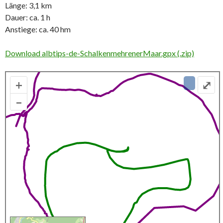
Länge: 3,1 km
Dauer: ca. 1 h
Anstiege: ca. 40 hm
Download albtips-de-SchalkenmehrenerMaar.gpx (.zip)
+
⤢
–