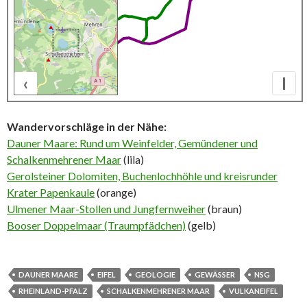
‹
I
200 m
Wandervorschläge in der Nähe:
Dauner Maare: Rund um Weinfelder, Gemündener und
Schalkenmehrener Maar
(lila)
Gerolsteiner Dolomiten, Buchenlochhöhle und kreisrunder
Krater Papenkaule
(orange)
Ulmener Maar-Stollen und Jungfernweiher
(braun)
Booser Doppelmaar (Traumpfädchen)
(gelb)
DAUNER MAARE
EIFEL
GEOLOGIE
GEWÄSSER
NSG
RHEINLAND-PFALZ
SCHALKENMEHRENER MAAR
VULKANEIFEL