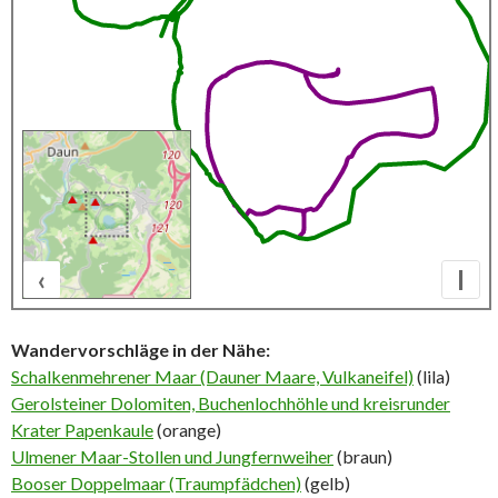
‹
I
500 m
Wandervorschläge in der Nähe:
Schalkenmehrener Maar (Dauner Maare, Vulkaneife
l)
(lila)
Gerolsteiner Dolomiten, Buchenlochhöhle und kreisrunder
Krater Papenkaule
(orange)
Ulmener Maar-Stollen und Jungfernweiher
(braun)
Booser Doppelmaar (Traumpfädchen)
(gelb)