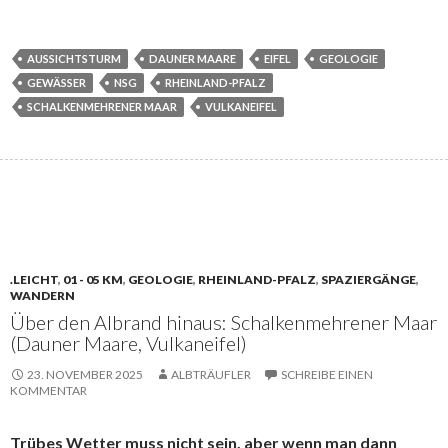
AUSSICHTSTURM
DAUNER MAARE
EIFEL
GEOLOGIE
GEWÄSSER
NSG
RHEINLAND-PFALZ
SCHALKENMEHRENER MAAR
VULKANEIFEL
.LEICHT
,
01 - 05 KM
,
GEOLOGIE
,
RHEINLAND-PFALZ
,
SPAZIERGÄNGE
,
WANDERN
Über den Albrand hinaus: Schalkenmehrener Maar
(Dauner Maare, Vulkaneifel)
23. NOVEMBER 2025
ALBTRÄUFLER
SCHREIBE EINEN
KOMMENTAR
Trübes Wetter muss nicht sein, aber wenn man dann