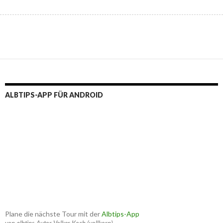
ALBTIPS-APP FÜR ANDROID
Plane die nächste Tour mit der
Albtips-App
von albtips-Autor Volker Koch (vollkorn)