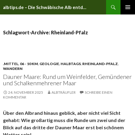
Suchen
albtips.de – Die Schwäbische Alb entdecken
ZUM
PRIMÄR
INHALT
MENÜ
SPRINGEN
Schlagwort-Archive: Rheinland-Pfalz
.MITTEL
,
06 - 10 KM
,
GEOLOGIE
,
HALBTAGS
,
RHEINLAND-PFALZ
,
WANDERN
Dauner Maare: Rund um Weinfelder, Gemündener
und Schalkenmehrener Maar
24. NOVEMBER 2025
ALBTRÄUFLER
SCHREIBE EINEN
KOMMENTAR
Über den Albrand hinaus geblick, aber nicht viel Sicht
gehabt: Wie großartig muss die Runde um zwei und der
Blick auf das dritte der Dauner Maar erst bei schönem
Wetter sein!