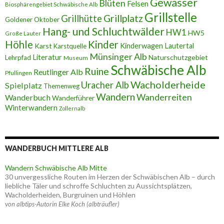
Gewässer
Blüten
Felsen
Biosphärengebiet Schwäbische Alb
Grillstelle
Grillplatz
Grillhütte
Goldener Oktober
Hang- und Schluchtwälder
HW1
HW5
Große Lauter
Höhle
Kinder
Karst
Kinderwagen
Lautertal
Karstquelle
Münsinger Alb
Literatur
Naturschutzgebiet
Lehrpfad
Museum
Schwäbische Alb
Ruine
Reutlinger Alb
Pfullingen
Wacholderheide
Uracher Alb
Spielplatz
Themenweg
Wandern
Wanderreiten
Wanderbuch
Wanderführer
Winterwandern
Zollernalb
WANDERBUCH MITTLERE ALB
Wandern Schwäbische Alb Mitte
30 unvergessliche Routen im Herzen der Schwäbischen Alb – durch
liebliche Täler und schroffe Schluchten zu Aussichtsplätzen,
Wacholderheiden, Burgruinen und Höhlen
von albtips-Autorin Elke Koch (albträufler)