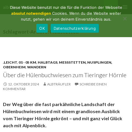
Suchen
albtips.de – Die Schwäbische Alb entdecken
Diese Website benutzt nur die für die Funktion der Webseite
ZUM
absolut notwendigen
Cookies. Wenn du die Website weiter
PRIMÄR
INHALT
nutzt, gehen wir von deinem Einverständnis aus.
MENÜ
SPRINGEN
OK
Datenschutzerklärung
Schlagwort-Archive: Meßstetten
.LEICHT
,
01 - 05 KM
,
HALBTAGS
,
MESSSTETTEN, NUSPLINGEN, O
BERNHEIM
,
WANDERN
Über die Hülenbuchwiesen zum Tieringer Hörnle
12. OKTOBER 2024
ALBTRÄUFLER
SCHREIBE EINEN
KOMMENTAR
Der Weg über die fast parkähnliche Landschaft der
Hülenbuchwiesen wird mit einem grandiosen Ausblick
vom Tieringer Hörnle gekrönt – und mit ganz viel Glück
auch mit Alpenblick.