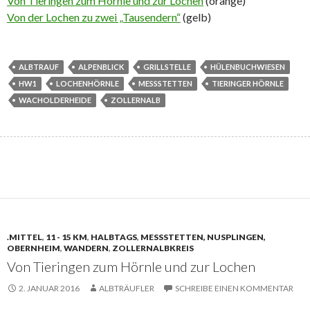
Von Tieringen zum Hörnle und zur Lochen
(orange)
Von der Lochen zu zwei „Tausendern“
(gelb)
ALBTRAUF
ALPENBLICK
GRILLSTELLE
HÜLENBUCHWIESEN
HW1
LOCHENHÖRNLE
MESSSTETTEN
TIERINGER HÖRNLE
WACHOLDERHEIDE
ZOLLERNALB
.MITTEL
,
11 - 15 KM
,
HALBTAGS
,
MESSSTETTEN, NUSPLINGEN, O
BERNHEIM
,
WANDERN
,
ZOLLERNALBKREIS
Von Tieringen zum Hörnle und zur Lochen
2. JANUAR 2016
ALBTRÄUFLER
SCHREIBE EINEN KOMMENTAR