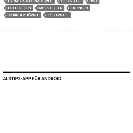
DONAU-ZOLLERNALB-WEG
GRILLSTELLE
HW1
LOCHENSTEIN
MESSSTETTEN
TIERINGEN
TIERINGER HÖRNLE
ZOLLERNALB
ALBTIPS-APP FÜR ANDROID