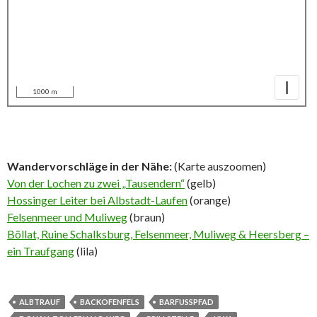
I
1000 m
Wandervorschläge in der Nähe:
(Karte auszoomen)
Von der Lochen zu zwei „Tausendern“
(gelb)
Hossinger Leiter bei Albstadt-Laufen
(orange)
Felsenmeer und Muliweg
(braun)
Böllat, Ruine Schalksburg, Felsenmeer, Muliweg & Heersberg –
ein Traufgang
(lila)
ALBTRAUF
BACKOFENFELS
BARFUSSPFAD