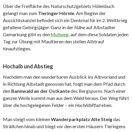
Über die Freifläche des Naturschutzgebiets Hülenbuch
gelangt man zum
Tieringer Hörnle
. Am Beginn der
Aussichtskanzel befindet sich ein Denkmal für im 2. Weltkrieg
gefallene Gebirgsjäger. Ganz in der Nähe auf Albstadter
Gemarkung gibt es den
Muliweg
, auf dem diese Soldaten jeden
Tag zur Übung mit Maultieren den steilen Albtrauf
hinaufstiegen.
Hochalb und Abstieg
Nachdem man den wunderbaren Ausblick ins Albvorland und
in Richtung Albstadt genossen hat, folgt man dem Pfad durch
den
Bannwald an der Ostkante
des Bergsporns. Nach einer
ganzen Weile kommt man aus dem Wald heraus. Der Weg führt
über die hochgelegenen Felder – ein
HochAlbPfad
eben.
Man steigt vom kleinen
Wanderparkplatz Alte Steig
das
Sträßchen hinab und biegt vor den ersten Häusern Tieringens