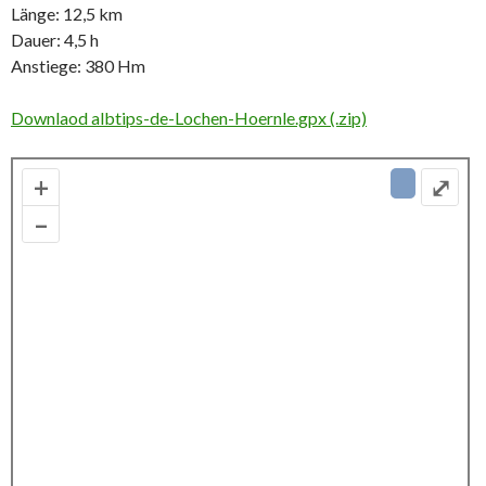
Länge: 12,5 km
Dauer: 4,5 h
Anstiege: 380 Hm
Downlaod albtips-de-Lochen-Hoernle.gpx (.zip)
+
⤢
–