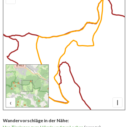
‹
I
500 m
Wandervorschläge in der Nähe: