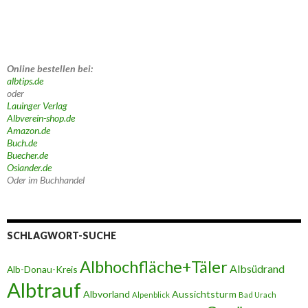
Online bestellen bei:
albtips.de
oder
Lauinger Verlag
Albverein-shop.de
Amazon.de
Buch.de
Buecher.de
Osiander.de
Oder im Buchhandel
SCHLAGWORT-SUCHE
Albhochfläche+Täler
Albsüdrand
Alb-Donau-Kreis
Albtrauf
Albvorland
Aussichtsturm
Alpenblick
Bad Urach