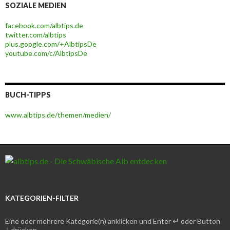
SOZIALE MEDIEN
facebook.com/albtips.de
twitter.com/albtips
plus.google.com/+AlbtipsDe
youtube.com/c/AlbtipsDe
BUCH-TIPPS
www.albtips.de/themen/medien/
KATEGORIEN-FILTER
↵
Eine oder mehrere Kategorie(n) anklicken und Enter
oder Button
↓
drücken.