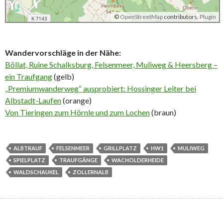
©
OpenStreetMap
contributors.
Plugin
Wandervorschläge in der Nähe:
Böllat, Ruine Schalksburg, Felsenmeer, Muliweg & Heersberg –
ein Traufgang
(gelb)
„Premiumwanderweg“ ausprobiert: Hossinger Leiter bei
Albstadt-Laufen
(orange)
Von Tieringen zum Hörnle und zum Lochen
(braun)
ALBTRAUF
FELSENMEER
GRILLPLATZ
HW1
MULIWEG
SPIELPLATZ
TRAUFGÄNGE
WACHOLDERHEIDE
WALDSCHAUKEL
ZOLLERNALB