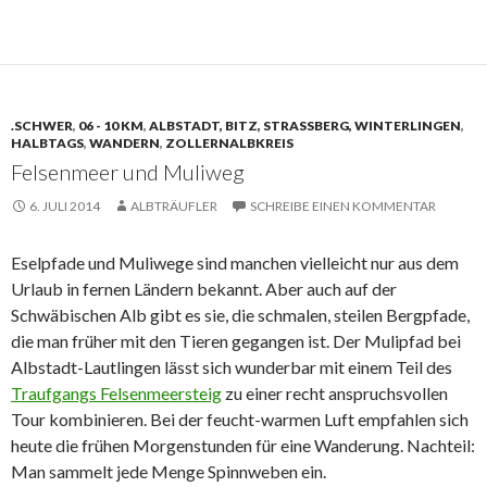
.SCHWER
,
06 - 10 KM
,
ALBSTADT, BITZ, STRASSBERG, WINTERLINGEN
,
HALBTAGS
,
WANDERN
,
ZOLLERNALBKREIS
Felsenmeer und Muliweg
6. JULI 2014
ALBTRÄUFLER
SCHREIBE EINEN KOMMENTAR
Eselpfade und Muliwege sind manchen vielleicht nur aus dem
Urlaub in fernen Ländern bekannt. Aber auch auf der
Schwäbischen Alb gibt es sie, die schmalen, steilen Bergpfade,
die man früher mit den Tieren gegangen ist. Der Mulipfad bei
Albstadt-Lautlingen lässt sich wunderbar mit einem Teil des
Traufgangs Felsenmeersteig
zu einer recht anspruchsvollen
Tour kombinieren. Bei der feucht-warmen Luft empfahlen sich
heute die frühen Morgenstunden für eine Wanderung. Nachteil:
Man sammelt jede Menge Spinnweben ein.