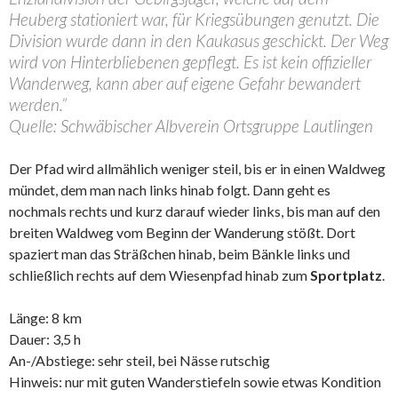
Heuberg stationiert war, für Kriegsübungen genutzt. Die
Division wurde dann in den Kaukasus geschickt. Der Weg
wird von Hinterbliebenen gepflegt. Es ist kein offizieller
Wanderweg, kann aber auf eigene Gefahr bewandert
werden.”
Quelle: Schwäbischer Albverein Ortsgruppe Lautlingen
Der Pfad wird allmählich weniger steil, bis er in einen Waldweg
mündet, dem man nach links hinab folgt. Dann geht es
nochmals rechts und kurz darauf wieder links, bis man auf den
breiten Waldweg vom Beginn der Wanderung stößt. Dort
spaziert man das Sträßchen hinab, beim Bänkle links und
schließlich rechts auf dem Wiesenpfad hinab zum
Sportplatz
.
Länge: 8 km
Dauer: 3,5 h
An-/Abstiege: sehr steil, bei Nässe rutschig
Hinweis: nur mit guten Wanderstiefeln sowie etwas Kondition