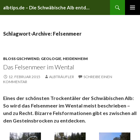
Suchen
albtips.de – Die Schwäbische Alb entdecken
ZUM
PRIMÄR
INHALT
MENÜ
SPRINGEN
Schlagwort-Archive: Felsenmeer
BLOSS GSCHWEND
,
GEOLOGIE
,
HEIDENHEIM
Das Felsenmeer im Wental
12. FEBRUAR 2015
ALBTRÄUFLER
SCHREIBE EINEN
KOMMENTAR
Eines der schönsten Trockentäler der Schwäbischen Alb:
So wird das Felsenmeer im Wental meist beschrieben –
und zu Recht. Bizarre Felsformationen gibt es zwischen all
den Gesteinsbrocken zu entdecken.