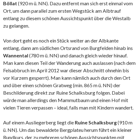
Böllat
(920 m ü. NN). Dazu entfernt man sich erst einmal vom
Ort, um dann parallel zum ersten Wegstück am Albtrauf
entlang zu diesem schönen Aussichtspunkt über die Westalb
zu gelangen.
Von dort geht es noch ein Stück weiter an der Albkante
entlang, dann am südlichen Ortsrand von Burgfelden hinab ins
Wannental
(780 m ü. NN) und danach gleich wieder hinauf.
Man kann diesen Teil der Wanderung auch auslassen (nach dem
Felsabbruch im April 2012 war dieser Abschnitt ohnehin bis
vor Kurzem gesperrt). Man kann nämlich auch durch den Ort
und über einen schönen Gratweg (min. 865 m ü. NN) der
Beschilderung direkt zur Ruine Schalksburg folgen. Dabei
würde man allerdings den Mammutbaum und einen Hof mit
vielen Tieren verpassen – ideal, falls man mit Kindern wandert.
Auf einem Ausliegerberg liegt die
Ruine Schalksburg
(910 m
ü. NN). Um das bewaldete Bergplateu herum führt ein kleiner
Rundkurs, der zu mehreren schönen Aussichtspunkten mit