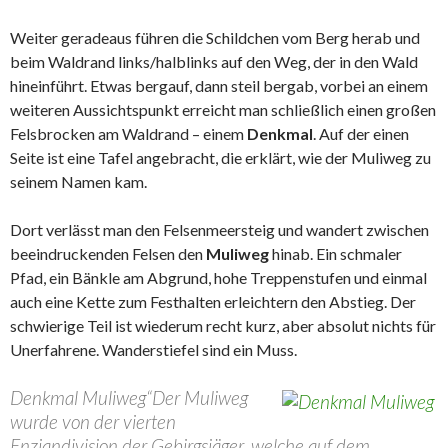
Weiter geradeaus führen die Schildchen vom Berg herab und
beim Waldrand links/halblinks auf den Weg, der in den Wald
hineinführt. Etwas bergauf, dann steil bergab, vorbei an einem
weiteren Aussichtspunkt erreicht man schließlich einen großen
Felsbrocken am Waldrand – einem
Denkmal
. Auf der einen
Seite ist eine Tafel angebracht, die erklärt, wie der Muliweg zu
seinem Namen kam.
Dort verlässt man den Felsenmeersteig und wandert zwischen
beeindruckenden Felsen den
Muliweg
hinab. Ein schmaler
Pfad, ein Bänkle am Abgrund, hohe Treppenstufen und einmal
auch eine Kette zum Festhalten erleichtern den Abstieg. Der
schwierige Teil ist wiederum recht kurz, aber absolut nichts für
Unerfahrene. Wanderstiefel sind ein Muss.
Denkmal Muliweg
“Der Muliweg
wurde von der vierten
Enziandivision der Gebirgsjäger, welche auf dem