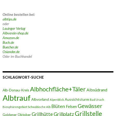
Online bestellen bei:
albtips.de
oder
Lauinger Verlag
Albverein-shop.de
Amazon.de
Buch.de
Buecher.de
Osiander.de
Oder im Buchhandel
SCHLAGWORT-SUCHE
Albhochfläche+Täler
Albsüdrand
Alb-Donau-Kreis
Albtrauf
Albvorland
Aussichtsturm
Alpenblick
Bad Urach
Gewässer
Blüten
Felsen
Biosphärengebiet Schwäbische Alb
Grillstelle
Grillplatz
Grillhütte
Goldener Oktober