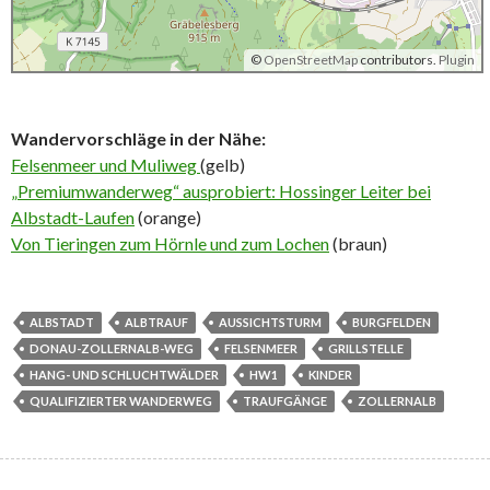
©
OpenStreetMap
contributors.
Plugin
Wandervorschläge in der Nähe:
Felsenmeer und Muliweg
(gelb)
„Premiumwanderweg“ ausprobiert: Hossinger Leiter bei
Albstadt-Laufen
(orange)
Von Tieringen zum Hörnle und zum Lochen
(braun)
ALBSTADT
ALBTRAUF
AUSSICHTSTURM
BURGFELDEN
DONAU-ZOLLERNALB-WEG
FELSENMEER
GRILLSTELLE
HANG- UND SCHLUCHTWÄLDER
HW1
KINDER
QUALIFIZIERTER WANDERWEG
TRAUFGÄNGE
ZOLLERNALB