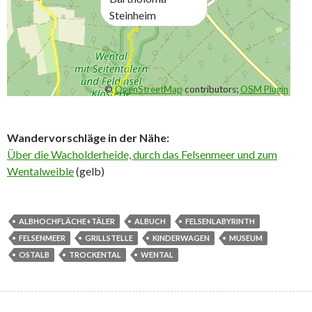
Steinheim
©
OpenStreetMap
contributors;
OSM Plugin
Wandervorschläge in der Nähe:
Über die Wacholderheide, durch das Felsenmeer und zum
Wentalweible
(gelb)
ALBHOCHFLÄCHE+TÄLER
ALBUCH
FELSENLABYRINTH
FELSENMEER
GRILLSTELLE
KINDERWAGEN
MUSEUM
OSTALB
TROCKENTAL
WENTAL