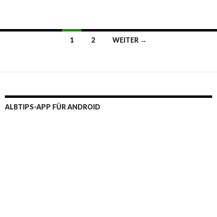
Beitragsnavigation
1
2
WEITER →
ALBTIPS-APP FÜR ANDROID