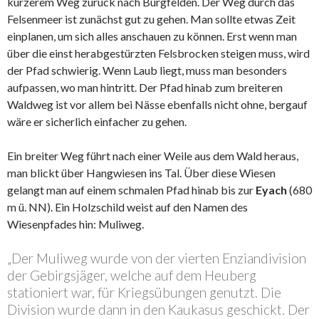
kürzerem Weg zurück nach Burgfelden. Der Weg durch das
Felsenmeer ist zunächst gut zu gehen. Man sollte etwas Zeit
einplanen, um sich alles anschauen zu können. Erst wenn man
über die einst herabgestürzten Felsbrocken steigen muss, wird
der Pfad schwierig. Wenn Laub liegt, muss man besonders
aufpassen, wo man hintritt. Der Pfad hinab zum breiteren
Waldweg ist vor allem bei Nässe ebenfalls nicht ohne, bergauf
wäre er sicherlich einfacher zu gehen.
Ein breiter Weg führt nach einer Weile aus dem Wald heraus,
man blickt über Hangwiesen ins Tal. Über diese Wiesen
gelangt man auf einem schmalen Pfad hinab bis zur
Eyach
(680
m ü. NN). Ein Holzschild weist auf den Namen des
Wiesenpfades hin: Muliweg.
„Der Muliweg wurde von der vierten Enziandivision
der Gebirgsjäger, welche auf dem Heuberg
stationiert war, für Kriegsübungen genutzt. Die
Division wurde dann in den Kaukasus geschickt. Der