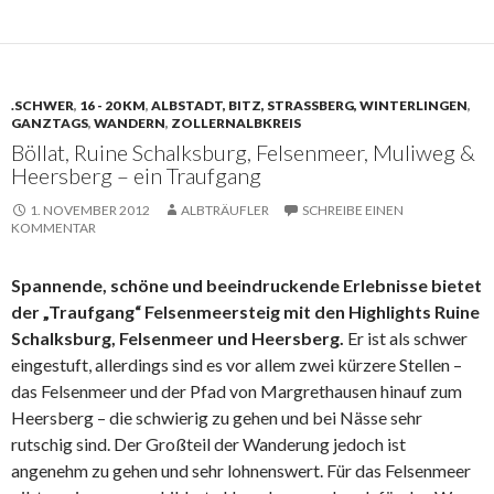
.SCHWER
,
16 - 20 KM
,
ALBSTADT, BITZ, STRASSBERG, WINTERLINGEN
,
GANZTAGS
,
WANDERN
,
ZOLLERNALBKREIS
Böllat, Ruine Schalksburg, Felsenmeer, Muliweg &
Heersberg – ein Traufgang
1. NOVEMBER 2012
ALBTRÄUFLER
SCHREIBE EINEN
KOMMENTAR
Spannende, schöne und beeindruckende Erlebnisse bietet
der „Traufgang“ Felsenmeersteig mit den Highlights Ruine
Schalksburg, Felsenmeer und Heersberg.
Er ist als schwer
eingestuft, allerdings sind es vor allem zwei kürzere Stellen –
das Felsenmeer und der Pfad von Margrethausen hinauf zum
Heersberg – die schwierig zu gehen und bei Nässe sehr
rutschig sind. Der Großteil der Wanderung jedoch ist
angenehm zu gehen und sehr lohnenswert. Für das Felsenmeer