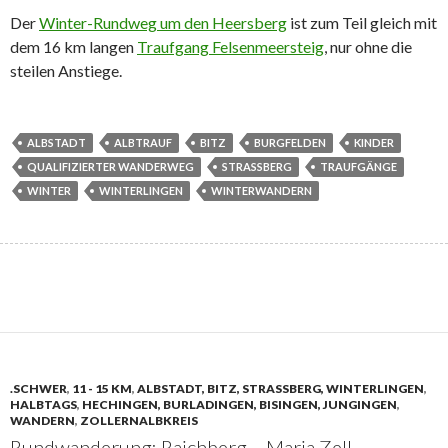
Der
Winter-Rundweg um den Heersberg
ist zum Teil gleich mit
dem 16 km langen
Traufgang Felsenmeersteig
, nur ohne die
steilen Anstiege.
ALBSTADT
ALBTRAUF
BITZ
BURGFELDEN
KINDER
QUALIFIZIERTER WANDERWEG
STRASSBERG
TRAUFGÄNGE
WINTER
WINTERLINGEN
WINTERWANDERN
.SCHWER
,
11 - 15 KM
,
ALBSTADT, BITZ, STRASSBERG, WINTERLINGEN
,
HALBTAGS
,
HECHINGEN, BURLADINGEN, BISINGEN, JUNGINGEN
,
WANDERN
,
ZOLLERNALBKREIS
Rundwanderung: Raichberg – Maria Zell –