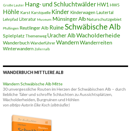
Hang- und Schluchtwälder
HW1
HW5
Große Lauter
Höhle
Kinder
Karst
Kinderwagen
Lautertal
Karstquelle
Münsinger Alb
Literatur
Naturschutzgebiet
Lehrpfad
Museum
Schwäbische Alb
Ruine
Reutlinger Alb
Pfullingen
Wacholderheide
Uracher Alb
Spielplatz
Themenweg
Wandern
Wanderreiten
Wanderbuch
Wanderführer
Winterwandern
Zollernalb
WANDERBUCH MITTLERE ALB
Wandern Schwäbische Alb Mitte
30 unvergessliche Routen im Herzen der Schwäbischen Alb – durch
liebliche Täler und schroffe Schluchten zu Aussichtsplätzen,
Wacholderheiden, Burgruinen und Höhlen
von albtips-Autorin Elke Koch (albträufler)