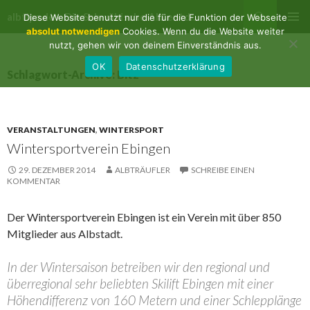
Suchen
albtips.de – Die Schwäbische Alb entdecken
Diese Website benutzt nur die für die Funktion der Webseite
ZUM
absolut notwendigen
Cookies. Wenn du die Website weiter
PRIMÄR
INHALT
nutzt, gehen wir von deinem Einverständnis aus.
MENÜ
SPRINGEN
OK
Datenschutzerklärung
Schlagwort-Archive: Bitz
VERANSTALTUNGEN
,
WINTERSPORT
Wintersportverein Ebingen
29. DEZEMBER 2014
ALBTRÄUFLER
SCHREIBE EINEN
KOMMENTAR
Der Wintersportverein Ebingen ist ein Verein mit über 850
Mitglieder aus Albstadt.
In der Wintersaison betreiben wir den regional und
überregional sehr beliebten Skilift Ebingen mit einer
Höhendifferenz von 160 Metern und einer Schlepplänge