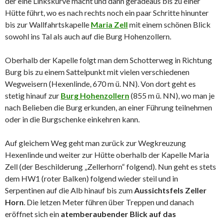
der eine Linkskurve macht und dann geradeaus bis zu einer
Hütte führt, wo es nach rechts noch ein paar Schritte hinunter
bis zur Wallfahrtskapelle
Maria Zell
mit einem schönen Blick
sowohl ins Tal als auch auf die Burg Hohenzollern.
Oberhalb der Kapelle folgt man dem Schotterweg in Richtung
Burg bis zu einem Sattelpunkt mit vielen verschiedenen
Wegweisern (Hexenlinde, 670 m ü. NN). Von dort geht es
stetig hinauf zur
Burg Hohenzollern
(855 m ü. NN), wo man je
nach Belieben die Burg erkunden, an einer Führung teilnehmen
oder in die Burgschenke einkehren kann.
Auf gleichem Weg geht man zurück zur Wegkreuzung
Hexenlinde und weiter zur Hütte oberhalb der Kapelle Maria
Zell (der Beschilderung „Zellerhorn“ folgend). Nun geht es stets
dem HW1 (roter Balken) folgend wieder steil und in
Serpentinen auf die Alb hinauf bis zum
Aussichtsfels Zeller
Horn
. Die letzen Meter führen über Treppen und danach
eröffnet sich ein
atemberaubender Blick auf das