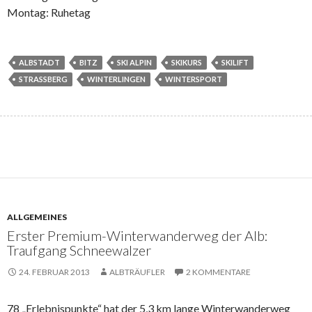
Montag: Ruhetag
ALBSTADT
BITZ
SKI ALPIN
SKIKURS
SKILIFT
STRASSBERG
WINTERLINGEN
WINTERSPORT
ALLGEMEINES
Erster Premium-Winterwanderweg der Alb:
Traufgang Schneewalzer
24. FEBRUAR 2013
ALBTRÄUFLER
2 KOMMENTARE
78 „Erlebnispunkte“ hat der 5,3 km lange Winterwanderweg