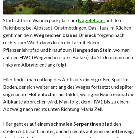
Start ist beim Wanderparkplatz am
Nägelehaus
auf dem
Raichberg bei Albstadt-Onstmettingen. Das Haus im Rücken
geht man dem
Wegzeichen blaues Dreieck
folgend nach
rechts zum Wald, dann durch ein Tal mit einem
Pflanzenlehrpfad und hinauf zum
Hangenden Stein
, wo man
auf den
HW1
(Wegzeichen roter Balken) stößt, dem man nach
links am Albrand entlang folgt.
Hier findet man entlang des Albtraufs einen großen Spalt im
Boden, der sich weiter entlang des Weges fortsetzt und später
sogenannte
Höllenlöcher
ausbildet, wo irgendwann einmal die
Albkante abbrechen wird. Man folgt dem HW1 bis zu einem
Abzweig nach rechts unten Richtung Maria Zell.
Hier geht es auf einem
schmalen Serpentinenpfad
den
steilen Albtrauf hinunter, danach rechts auf einen Schotterweg,