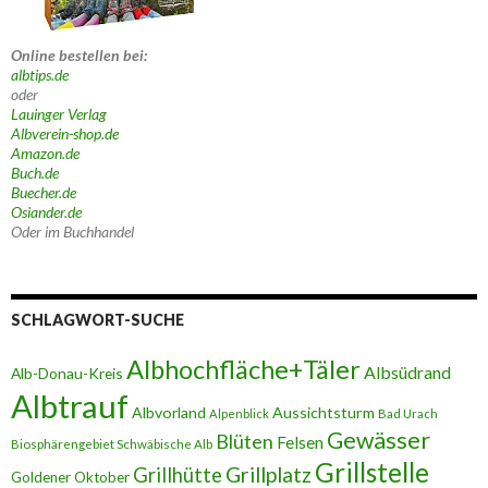
Online bestellen bei:
albtips.de
oder
Lauinger Verlag
Albverein-shop.de
Amazon.de
Buch.de
Buecher.de
Osiander.de
Oder im Buchhandel
SCHLAGWORT-SUCHE
Albhochfläche+Täler
Albsüdrand
Alb-Donau-Kreis
Albtrauf
Albvorland
Aussichtsturm
Alpenblick
Bad Urach
Gewässer
Blüten
Felsen
Biosphärengebiet Schwäbische Alb
Grillstelle
Grillplatz
Grillhütte
Goldener Oktober