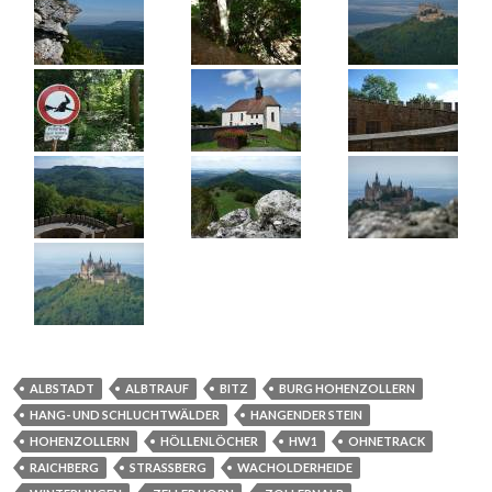
ALBSTADT
ALBTRAUF
BITZ
BURG HOHENZOLLERN
HANG- UND SCHLUCHTWÄLDER
HANGENDER STEIN
HOHENZOLLERN
HÖLLENLÖCHER
HW1
OHNETRACK
RAICHBERG
STRASSBERG
WACHOLDERHEIDE