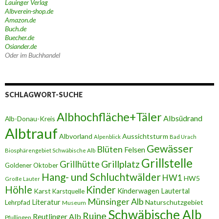
Lauinger Verlag
Albverein-shop.de
Amazon.de
Buch.de
Buecher.de
Osiander.de
Oder im Buchhandel
SCHLAGWORT-SUCHE
Albhochfläche+Täler
Albsüdrand
Alb-Donau-Kreis
Albtrauf
Albvorland
Aussichtsturm
Alpenblick
Bad Urach
Gewässer
Blüten
Felsen
Biosphärengebiet Schwäbische Alb
Grillstelle
Grillplatz
Grillhütte
Goldener Oktober
Hang- und Schluchtwälder
HW1
HW5
Große Lauter
Höhle
Kinder
Karst
Kinderwagen
Lautertal
Karstquelle
Münsinger Alb
Literatur
Naturschutzgebiet
Lehrpfad
Museum
Schwäbische Alb
Ruine
Reutlinger Alb
Pfullingen