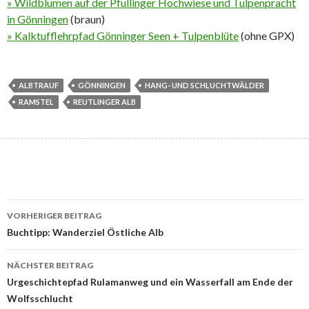
» Wildblumen auf der Pfullinger Hochwiese und Tulpenpracht
in Gönningen
(braun)
» Kalktufflehrpfad Gönninger Seen + Tulpenblüte
(ohne GPX)
ALBTRAUF
GÖNNINGEN
HANG- UND SCHLUCHTWÄLDER
RAMSTEL
REUTLINGER ALB
Beitrags-
VORHERIGER BEITRAG
Navigation
Buchtipp: Wanderziel Östliche Alb
NÄCHSTER BEITRAG
Urgeschichtepfad Rulamanweg und ein Wasserfall am Ende der
Wolfsschlucht