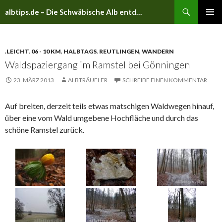
Suchen
albtips.de – Die Schwäbische Alb entdecken
ZUM
PRIMÄR
INHALT
MENÜ
SPRINGEN
.LEICHT
,
06 - 10 KM
,
HALBTAGS
,
REUTLINGEN
,
WANDERN
Waldspaziergang im Ramstel bei Gönningen
23. MÄRZ 2013
ALBTRÄUFLER
SCHREIBE EINEN KOMMENTAR
Auf breiten, derzeit teils etwas matschigen Waldwegen hinauf,
über eine vom Wald umgebene Hochfläche und durch das
schöne Ramstel zurück.