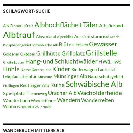
SCHLAGWORT-SUCHE
Albhochfläche+Täler
Albsüdrand
Alb-Donau-Kreis
Albtrauf
Albvorland
Aussichtsturm
Alpenblick
Bad Urach
Gewässer
Blüten
Felsen
Biosphärengebiet Schwäbische Alb
Grillstelle
Grillplatz
Grillhütte
Goldener Oktober
Hang- und Schluchtwälder
HW1
HW5
Große Lauter
Höhle
Kinder
Karst
Kinderwagen
Lautertal
Karstquelle
Münsinger Alb
Literatur
Naturschutzgebiet
Lehrpfad
Museum
Schwäbische Alb
Ruine
Reutlinger Alb
Pfullingen
Wacholderheide
Uracher Alb
Spielplatz
Themenweg
Wandern
Wanderreiten
Wanderbuch
Wanderführer
Winterwandern
Zollernalb
WANDERBUCH MITTLERE ALB