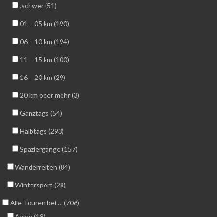
.schwer (51)
01 – 05 km (190)
06 – 10 km (194)
11 – 15 km (100)
16 – 20 km (29)
20 km oder mehr (3)
Ganztags (54)
Halbtags (293)
Spaziergänge (157)
Wanderreiten (84)
Wintersport (28)
Alle Touren bei … (706)
Aalen (18)