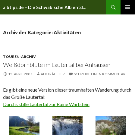
Suchen
albtips.de – Die Schwäbische Alb entdecken
ZUM
PRIMÄR
INHALT
MENÜ
SPRINGEN
Archiv der Kategorie: Aktivitäten
TOUREN-ARCHIV
Weißdornblüte im Lautertal bei Anhausen
15. APRIL 2007
ALBTRÄUFLER
SCHREIBE EINEN KOMMENTAR
Es gibt eine neue Version dieser traumhaften Wanderung durch
das Große Lautertal:
Durchs stille Lautertal zur Ruine Wartstein