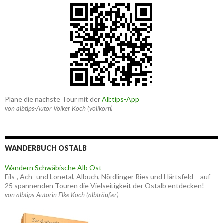
Plane die nächste Tour mit der
Albtips-App
von albtips-Autor Volker Koch (vollkorn)
WANDERBUCH OSTALB
Wandern Schwäbische Alb Ost
Fils-, Ach- und Lonetal, Albuch, Nördlinger Ries und Härtsfeld – auf
25 spannenden Touren die Vielseitigkeit der Ostalb entdecken!
von albtips-Autorin Elke Koch (albträufler)