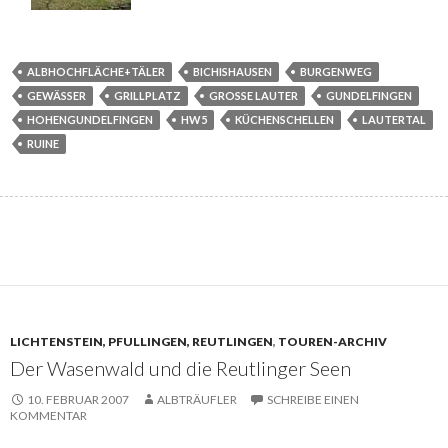
ALBHOCHFLÄCHE+TÄLER
BICHISHAUSEN
BURGENWEG
GEWÄSSER
GRILLPLATZ
GROSSE LAUTER
GUNDELFINGEN
HOHENGUNDELFINGEN
HW5
KÜCHENSCHELLEN
LAUTERTAL
RUINE
LICHTENSTEIN, PFULLINGEN, REUTLINGEN
,
TOUREN-ARCHIV
Der Wasenwald und die Reutlinger Seen
10. FEBRUAR 2007
ALBTRÄUFLER
SCHREIBE EINEN
KOMMENTAR