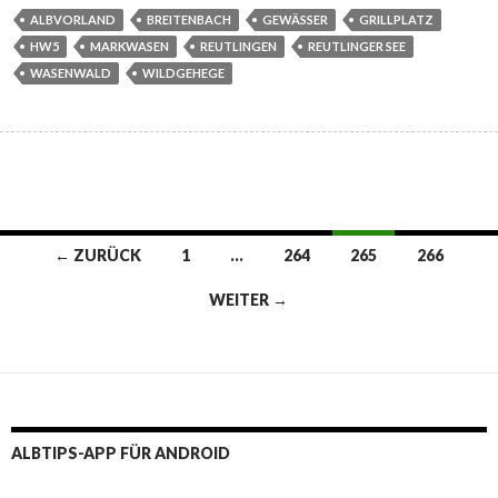
ALBVORLAND
BREITENBACH
GEWÄSSER
GRILLPLATZ
HW5
MARKWASEN
REUTLINGEN
REUTLINGER SEE
WASENWALD
WILDGEHEGE
Beitragsnavigation
← ZURÜCK
1
…
264
265
266
WEITER →
ALBTIPS-APP FÜR ANDROID