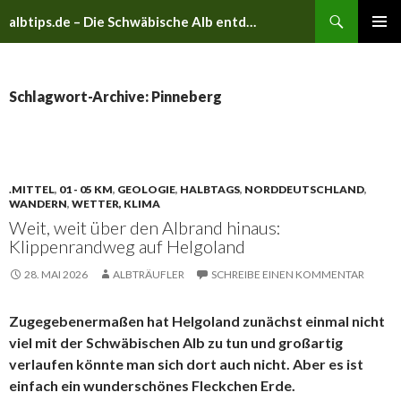
Suchen
albtips.de – Die Schwäbische Alb entdecken
ZUM
PRIMÄR
INHALT
MENÜ
SPRINGEN
Schlagwort-Archive: Pinneberg
.MITTEL
,
01 - 05 KM
,
GEOLOGIE
,
HALBTAGS
,
NORDDEUTSCHLAND
,
WANDERN
,
WETTER, KLIMA
Weit, weit über den Albrand hinaus:
Klippenrandweg auf Helgoland
28. MAI 2026
ALBTRÄUFLER
SCHREIBE EINEN KOMMENTAR
Zugegebenermaßen hat Helgoland zunächst einmal nicht
viel mit der Schwäbischen Alb zu tun und großartig
verlaufen könnte man sich dort auch nicht. Aber es ist
einfach ein wunderschönes Fleckchen Erde.