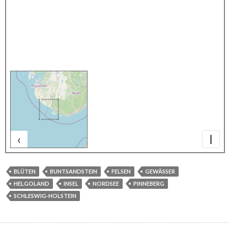
‹
I
20 km
BLÜTEN
BUNTSANDSTEIN
FELSEN
GEWÄSSER
HELGOLAND
INSEL
NORDSEE
PINNEBERG
SCHLESWIG-HOLSTEIN