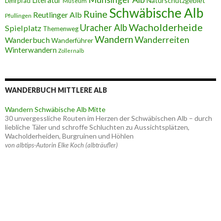
Literatur
Naturschutzgebiet
Lehrpfad
Museum
Schwäbische Alb
Ruine
Reutlinger Alb
Pfullingen
Wacholderheide
Uracher Alb
Spielplatz
Themenweg
Wandern
Wanderreiten
Wanderbuch
Wanderführer
Winterwandern
Zollernalb
WANDERBUCH MITTLERE ALB
Wandern Schwäbische Alb Mitte
30 unvergessliche Routen im Herzen der Schwäbischen Alb – durch
liebliche Täler und schroffe Schluchten zu Aussichtsplätzen,
Wacholderheiden, Burgruinen und Höhlen
von albtips-Autorin Elke Koch (albträufler)