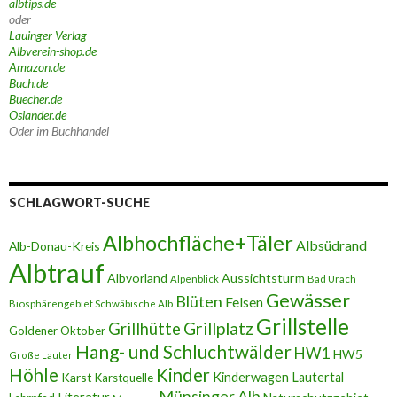
albtips.de
oder
Lauinger Verlag
Albverein-shop.de
Amazon.de
Buch.de
Buecher.de
Osiander.de
Oder im Buchhandel
SCHLAGWORT-SUCHE
Albhochfläche+Täler
Albsüdrand
Alb-Donau-Kreis
Albtrauf
Albvorland
Aussichtsturm
Alpenblick
Bad Urach
Gewässer
Blüten
Felsen
Biosphärengebiet Schwäbische Alb
Grillstelle
Grillplatz
Grillhütte
Goldener Oktober
Hang- und Schluchtwälder
HW1
HW5
Große Lauter
Höhle
Kinder
Karst
Kinderwagen
Lautertal
Karstquelle
Münsinger Alb