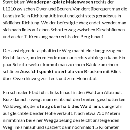
Start ist am
Wanderparkplatz Maienwasen
rechts der
L1210 zwischen Owen und Beuren. Von dort überquert man die
Landstraße in Richtung Albtrauf und geht stets geradeaus in
südlicher Richtung. Wo der befestigte Weg endet, wendet man
sich nach links auf einen Schotterweg zwischen Kirschbäumen
und an der T-Kreuzung nach rechts den Berg hinauf.
Der ansteigende, asphaltierte Weg macht eine langgezogene
Rechtskurve, an deren Ende man nur rechts abbiegen kann. Ein
paar Schritte weiter kommt man zu einem Bänkle an einem
schönen
Aussichtspunkt oberhalb von Brucken
mit Blick
über Owen hinweg zur Teck und zum Hohenbol.
Ein schmaler Pfad führt links hinauf in den Wald am Albtrauf.
Kurz danach zweigt man rechts auf den breiten, geschotterten
Waldweg ab, der
stetig oberhalb des Waldrands
ungefähr
auf gleichbleibender Höhe verläuft. Nach etwa 750 Metern
nimmt man bei einer Weggabelung den leicht ansteigenden
Weg links hinauf und spaziert dann nochmals 1,5 Kilometer