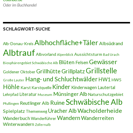
Oder im Buchhandel
SCHLAGWORT-SUCHE
Albhochfläche+Täler
Albsüdrand
Alb-Donau-Kreis
Albtrauf
Albvorland
Aussichtsturm
Alpenblick
Bad Urach
Gewässer
Blüten
Felsen
Biosphärengebiet Schwäbische Alb
Grillstelle
Grillplatz
Grillhütte
Goldener Oktober
Hang- und Schluchtwälder
HW1
HW5
Große Lauter
Höhle
Kinder
Karst
Kinderwagen
Lautertal
Karstquelle
Münsinger Alb
Literatur
Naturschutzgebiet
Lehrpfad
Museum
Schwäbische Alb
Ruine
Reutlinger Alb
Pfullingen
Wacholderheide
Uracher Alb
Spielplatz
Themenweg
Wandern
Wanderreiten
Wanderbuch
Wanderführer
Winterwandern
Zollernalb