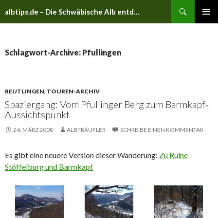
Suchen
albtips.de – Die Schwäbische Alb entdecken
ZUM
PRIMÄR
INHALT
MENÜ
SPRINGEN
Schlagwort-Archive: Pfullingen
REUTLINGEN
,
TOUREN-ARCHIV
Spaziergang: Vom Pfullinger Berg zum Barmkapf-
Aussichtspunkt
24. MÄRZ 2008
ALBTRÄUFLER
SCHREIBE EINEN KOMMENTAR
Es gibt eine neuere Version dieser Wanderung:
Zu Ruine
Stöffelburg und Barmkapf