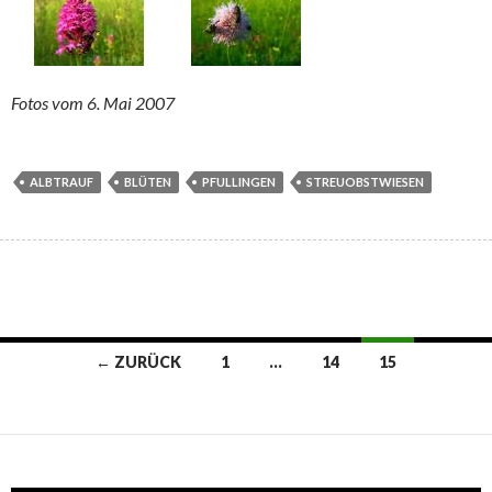
Fotos vom 6. Mai 2007
ALBTRAUF
BLÜTEN
PFULLINGEN
STREUOBSTWIESEN
Beitragsnavigation
← ZURÜCK
1
…
14
15