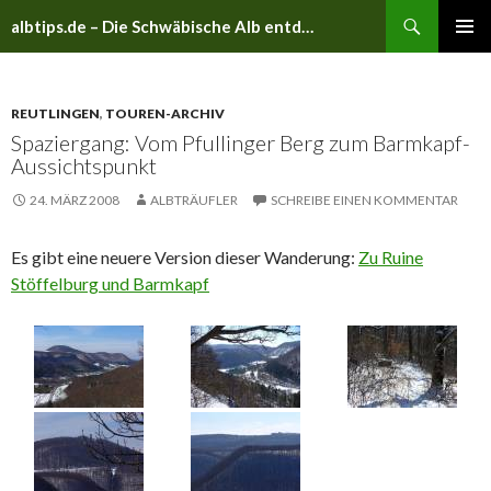
Suchen
albtips.de – Die Schwäbische Alb entdecken
ZUM
PRIMÄR
INHALT
MENÜ
SPRINGEN
REUTLINGEN
,
TOUREN-ARCHIV
Spaziergang: Vom Pfullinger Berg zum Barmkapf-
Aussichtspunkt
24. MÄRZ 2008
ALBTRÄUFLER
SCHREIBE EINEN KOMMENTAR
Es gibt eine neuere Version dieser Wanderung:
Zu Ruine
Stöffelburg und Barmkapf