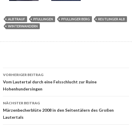
ALBTRAUF
PFULLINGEN
PFULLINGER BERG
REUTLINGER ALB
WINTERWANDERN
Beitrags-
VORHERIGER BEITRAG
Navigation
Vom Lautertal durch eine Felsschlucht zur Ruine
Hohenhundersingen
NÄCHSTER BEITRAG
Märzenbecherblüte 2008 in den Seitentälern des Großen
Lautertals