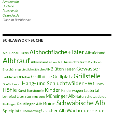
Amazon.de
Buch.de
Buecher.de
Osiander.de
Oder im Buchhandel
SCHLAGWORT-SUCHE
Albhochfläche+Täler
Albsüdrand
Alb-Donau-Kreis
Albtrauf
Albvorland
Aussichtsturm
Alpenblick
Bad Urach
Gewässer
Blüten
Felsen
Biosphärengebiet Schwäbische Alb
Grillstelle
Grillplatz
Grillhütte
Goldener Oktober
Hang- und Schluchtwälder
HW1
HW5
Große Lauter
Höhle
Kinder
Karst
Kinderwagen
Lautertal
Karstquelle
Münsinger Alb
Literatur
Naturschutzgebiet
Lehrpfad
Museum
Schwäbische Alb
Ruine
Reutlinger Alb
Pfullingen
Wacholderheide
Uracher Alb
Spielplatz
Themenweg