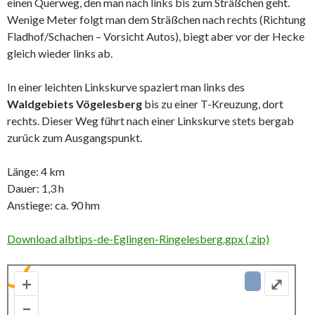
einen Querweg, den man nach links bis zum Sträßchen geht.
Wenige Meter folgt man dem Sträßchen nach rechts (Richtung
Fladhof/Schachen – Vorsicht Autos), biegt aber vor der Hecke
gleich wieder links ab.
In einer leichten Linkskurve spaziert man links des
Waldgebiets Vögelesberg
bis zu einer T-Kreuzung, dort
rechts. Dieser Weg führt nach einer Linkskurve stets bergab
zurück zum Ausgangspunkt.
Länge: 4 km
Dauer: 1,3 h
Anstiege: ca. 90 hm
Download albtips-de-Eglingen-Ringelesberg.gpx (.zip)
+
⤢
–