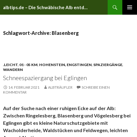
Suchen
albtips.de – Die Schwäbische Alb entdecken
ZUM
PRIMÄR
INHALT
MENÜ
SPRINGEN
Schlagwort-Archive: Blasenberg
.LEICHT
,
01 - 05 KM
,
HOHENSTEIN, ENGSTINGEN
,
SPAZIERGÄNGE
,
WANDERN
Schneespaziergang bei Eglingen
14. FEBRUAR 2021
ALBTRÄUFLER
SCHREIBE EINEN
KOMMENTAR
Auf der Suche nach einer ruhigen Ecke auf der Alb:
Zwischen Ringelesberg, Blasenberg und Vögelesberg bei
Eglingen gibt es kleine Naturschutzgebiete mit
Wacholderheide, Waldstücken und Feldwegen, leichten