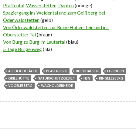
Pfaffental, Wasserstetten, Dapfen
(orange)
Spaziergang ins Weidental und zum Geißberg bei
Ödenwaldstetten
(gelb)
Von Ödenwaldstetten zur Ruine Hohenstein und ins
Oberstetter Tal
(braun)
Von Burg zu Burg im Lautertal
(blau)
5 Tage Burgenweg
(lila)
ALBHOCHFLÄCHE
BLASENBERG
BUCHHAUSEN
EGLINGEN
GRILLHÜTTE
NATURSCHUTZGEBIET
NSG
RINGELESBERG
VÖGELESBERG
WACHOLDERHEIDE