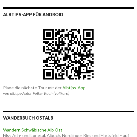
ALBTIPS-APP FÜR ANDROID
Plane die nächste Tour mit der
Albtips-App
von albtips-Autor Volker Koch (vollkorn)
WANDERBUCH OSTALB
Wandern Schwäbische Alb Ost
Fils-, Ach- und Lonetal, Albuch, Nördlinger Ries und Härtsfeld – auf