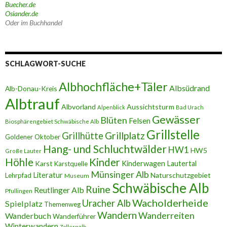
Buecher.de
Osiander.de
Oder im Buchhandel
SCHLAGWORT-SUCHE
Albhochfläche+Täler
Albsüdrand
Alb-Donau-Kreis
Albtrauf
Albvorland
Aussichtsturm
Alpenblick
Bad Urach
Gewässer
Blüten
Felsen
Biosphärengebiet Schwäbische Alb
Grillstelle
Grillplatz
Grillhütte
Goldener Oktober
Hang- und Schluchtwälder
HW1
HW5
Große Lauter
Höhle
Kinder
Karst
Kinderwagen
Lautertal
Karstquelle
Münsinger Alb
Literatur
Naturschutzgebiet
Lehrpfad
Museum
Schwäbische Alb
Ruine
Reutlinger Alb
Pfullingen
Wacholderheide
Uracher Alb
Spielplatz
Themenweg
Wandern
Wanderreiten
Wanderbuch
Wanderführer
Winterwandern
Zollernalb