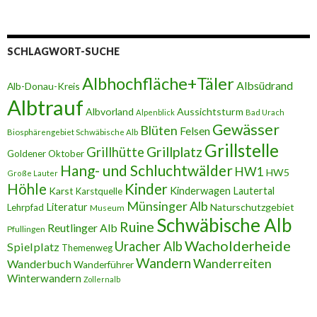
SCHLAGWORT-SUCHE
Albhochfläche+Täler
Albsüdrand
Alb-Donau-Kreis
Albtrauf
Albvorland
Aussichtsturm
Alpenblick
Bad Urach
Gewässer
Blüten
Felsen
Biosphärengebiet Schwäbische Alb
Grillstelle
Grillplatz
Grillhütte
Goldener Oktober
Hang- und Schluchtwälder
HW1
HW5
Große Lauter
Höhle
Kinder
Karst
Kinderwagen
Lautertal
Karstquelle
Münsinger Alb
Literatur
Naturschutzgebiet
Lehrpfad
Museum
Schwäbische Alb
Ruine
Reutlinger Alb
Pfullingen
Wacholderheide
Uracher Alb
Spielplatz
Themenweg
Wandern
Wanderreiten
Wanderbuch
Wanderführer
Winterwandern
Zollernalb