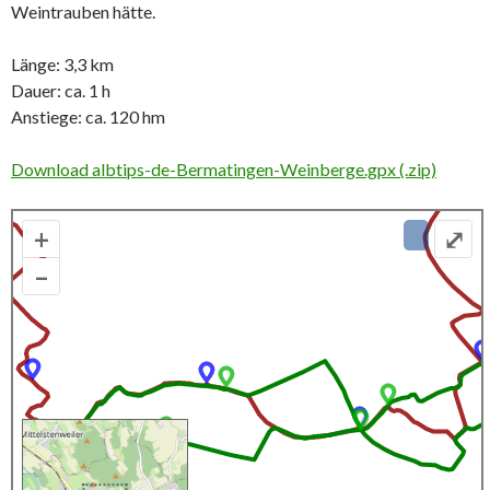
Weintrauben hätte.
Länge: 3,3 km
Dauer: ca. 1 h
Anstiege: ca. 120 hm
Download albtips-de-Bermatingen-Weinberge.gpx (.zip)
+
⤢
–