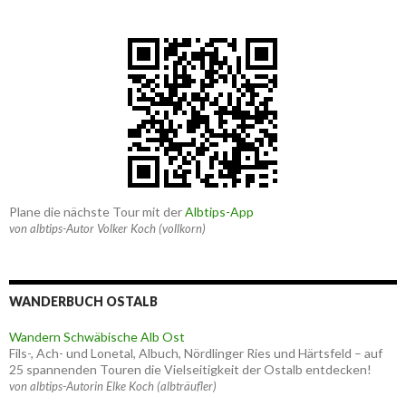
Plane die nächste Tour mit der
Albtips-App
von albtips-Autor Volker Koch (vollkorn)
WANDERBUCH OSTALB
Wandern Schwäbische Alb Ost
Fils-, Ach- und Lonetal, Albuch, Nördlinger Ries und Härtsfeld – auf
25 spannenden Touren die Vielseitigkeit der Ostalb entdecken!
von albtips-Autorin Elke Koch (albträufler)