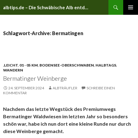
Suchen
albtips.de – Die Schwäbische Alb entdecken
ZUM
PRIMÄR
INHALT
MENÜ
SPRINGEN
Schlagwort-Archive: Bermatingen
.LEICHT
,
01 - 05 KM
,
BODENSEE-OBERSCHWABEN
,
HALBTAGS
,
WANDERN
Bermatinger Weinberge
24. SEPTEMBER 2024
ALBTRÄUFLER
SCHREIBE EINEN
KOMMENTAR
Nachdem das letzte Wegstück des Premiumwegs
Bermatinger Waldwiesen im letzten Jahr so besonders
schön war, habe ich nun dort eine kleine Runde nur durch
diese Weinberge gemacht.