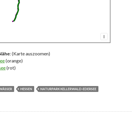
I
 Nähe
: (Karte auszoomen)
see
(orange)
see
(rot)
WÄSSER
HESSEN
NATURPARK KELLERWALD-EDERSEE