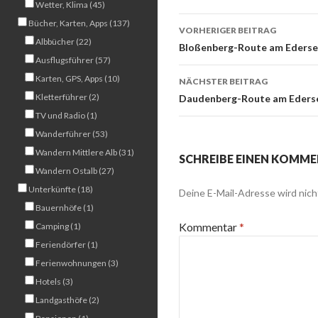
Wetter, Klima (45)
Beitrags-
Bücher, Karten, Apps (137)
VORHERIGER BEITRAG
Albbücher (22)
Navigation
Bloßenberg-Route am Eders
Ausflugsführer (57)
Karten, GPS, Apps (10)
NÄCHSTER BEITRAG
Kletterführer (2)
Daudenberg-Route am Eders
TV und Radio (1)
Wanderführer (53)
Wandern Mittlere Alb (31)
SCHREIBE EINEN KOMM
Wandern Ostalb (27)
Unterkünfte (18)
Deine E-Mail-Adresse wird nicht
Bauernhöfe (1)
Kommentar
*
Camping (1)
Feriendörfer (1)
Ferienwohnungen (3)
Hotels (3)
Landgasthöfe (2)