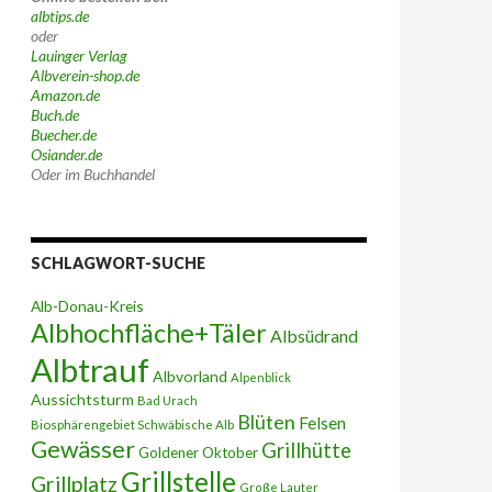
albtips.de
oder
Lauinger Verlag
Albverein-shop.de
Amazon.de
Buch.de
Buecher.de
Osiander.de
Oder im Buchhandel
SCHLAGWORT-SUCHE
Alb-Donau-Kreis
Albhochfläche+Täler
Albsüdrand
Albtrauf
Albvorland
Alpenblick
Aussichtsturm
Bad Urach
Blüten
Felsen
Biosphärengebiet Schwäbische Alb
Gewässer
Grillhütte
Goldener Oktober
Grillstelle
Grillplatz
Große Lauter