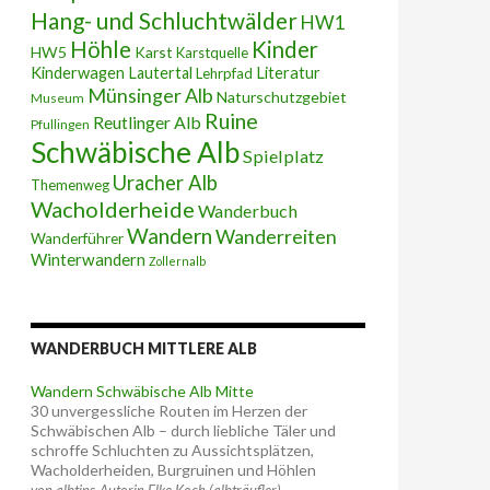
Hang- und Schluchtwälder
HW1
Höhle
Kinder
HW5
Karst
Karstquelle
Kinderwagen
Lautertal
Literatur
Lehrpfad
Münsinger Alb
Naturschutzgebiet
Museum
Ruine
Reutlinger Alb
Pfullingen
Schwäbische Alb
Spielplatz
Uracher Alb
Themenweg
Wacholderheide
Wanderbuch
Wandern
Wanderreiten
Wanderführer
Winterwandern
Zollernalb
WANDERBUCH MITTLERE ALB
Wandern Schwäbische Alb Mitte
30 unvergessliche Routen im Herzen der
Schwäbischen Alb – durch liebliche Täler und
schroffe Schluchten zu Aussichtsplätzen,
Wacholderheiden, Burgruinen und Höhlen