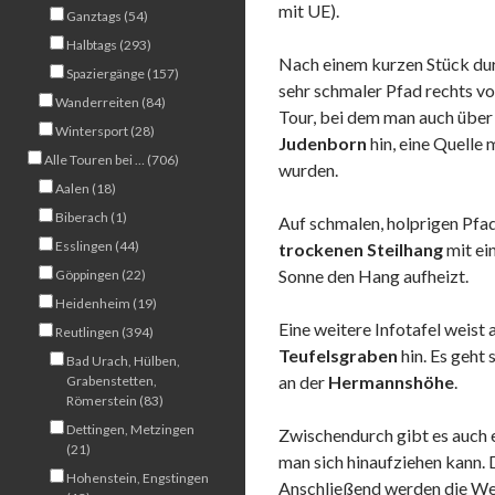
mit UE).
Ganztags (54)
Halbtags (293)
Nach einem kurzen Stück dur
Spaziergänge (157)
sehr schmaler Pfad rechts vo
Wanderreiten (84)
Tour, bei dem man auch über 
Wintersport (28)
Judenborn
hin, eine Quelle
Alle Touren bei … (706)
wurden.
Aalen (18)
Biberach (1)
Auf schmalen, holprigen Pfa
Esslingen (44)
trockenen Steilhang
mit ei
Sonne den Hang aufheizt.
Göppingen (22)
Heidenheim (19)
Eine weitere Infotafel weist
Reutlingen (394)
Teufelsgraben
hin. Es geht
Bad Urach, Hülben,
an der
Hermannshöhe
.
Grabenstetten,
Römerstein (83)
Dettingen, Metzingen
Zwischendurch gibt es auch ei
(21)
man sich hinaufziehen kann
Hohenstein, Engstingen
Anschließend werden die We