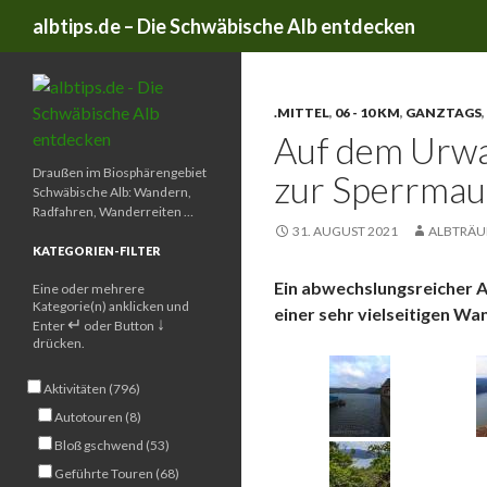
Suchen
albtips.de – Die Schwäbische Alb entdecken
.MITTEL
,
06 - 10 KM
,
GANZTAGS
,
Auf dem Urwa
Draußen im Biosphärengebiet
zur Sperrmaue
Schwäbische Alb: Wandern,
Radfahren, Wanderreiten …
31. AUGUST 2021
ALBTRÄU
KATEGORIEN-FILTER
Ein abwechslungsreicher Au
Eine oder mehrere
Kategorie(n) anklicken und
einer sehr vielseitigen W
↵
↓
Enter
oder Button
drücken.
Aktivitäten (796)
Autotouren (8)
Bloß gschwend (53)
Geführte Touren (68)