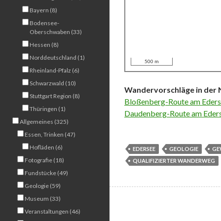
Bayern (8)
Bodensee-
Oberschwaben (33)
Hessen (8)
Norddeutschland (1)
500 m
Rheinland-Pfalz (6)
Schwarzwald (10)
Wandervorschläge in der
Stuttgart Region (8)
Bloßenberg-Route am Eder
Thüringen (1)
Daudenberg-Route am Eder
Allgemeines (325)
Essen, Trinken (47)
Hofläden (6)
EDERSEE
GEOLOGIE
GE
Fotografie (18)
QUALIFIZIERTER WANDERWEG
Fundstücke (49)
Geologie (59)
Museum (33)
Veranstaltungen (46)