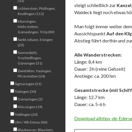
(13)
steigt schließlich zur
Kanzel
Lichtenstein, Pfullingen,
Waldeck liegt noch etwas hö
Reutlingen (111)
Münsingen,
Man folgt immer weiter dem 
Mehrstetten,
Gomadingen, TrÜp (89)
Aussichtspunkt
Auf den Kli
Sankt Johann, Eningen
Abstieg führt dorthin und z
(23)
Sonnenbühl,
Alle Wanderstrecken:
Trochtelfingen,
Länge: 8,4 km
Gönningen (31)
Dauer: 3 h (reine Gehzeit)
Zwiefalten, Hayingen,
Anstiege: ca. 200 hm
Pfronstetten (24)
Sigmaringen (31)
Gesamtstrecke (mit Schiff
Tübingen (30)
Länge: 12,7 km
Gomaringen (2)
Dauer: ca. 5-6 h
Mössingen (19)
Tuttlingen (20)
Download albtips-de-Edersee
Ulm / Alb-Donau (86)
Blaubeuren, Blaustein,