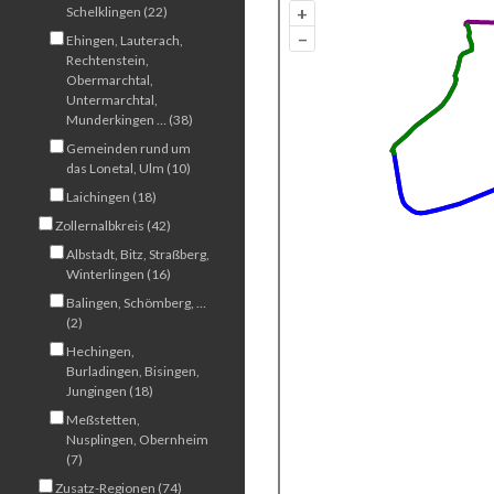
+
Schelklingen (22)
–
Ehingen, Lauterach,
Rechtenstein,
Obermarchtal,
Untermarchtal,
Munderkingen … (38)
Gemeinden rund um
das Lonetal, Ulm (10)
Laichingen (18)
Zollernalbkreis (42)
Albstadt, Bitz, Straßberg,
Winterlingen (16)
Balingen, Schömberg, …
(2)
Hechingen,
Burladingen, Bisingen,
Jungingen (18)
Meßstetten,
Nusplingen, Obernheim
(7)
Zusatz-Regionen (74)