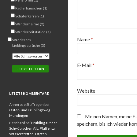
Pensionen (1)
Radlerhäuschen (1)
Schäferkarren (1)
Wanderheime (2)
Wanderreitstation (1)
Name
*
Wanderers
Lieblingssprüche (3)
E-Mail
*
Website
LETZTE KOMMENTARE
Annerose Stoffregen
bei
Oster- und Frühlingsweg
Mundingen
Meinen Namen, meine E-
Bernhard
bei
Frühling auf der
speichern, bis ich wieder ko
Schwäbischen Alb: Pfaffental,
Wasserstetten, Dapfen