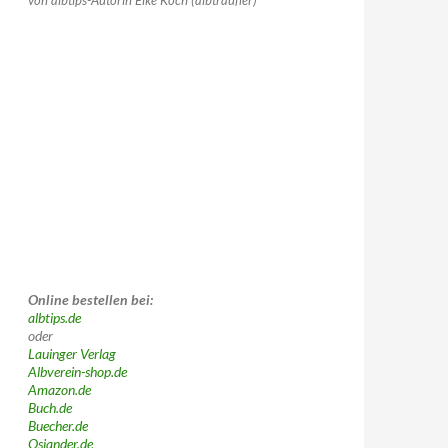
von albtips-Autorin Elke Koch (albträufler)
Online bestellen bei:
albtips.de
oder
Lauinger Verlag
Albverein-shop.de
Amazon.de
Buch.de
Buecher.de
Osiander.de