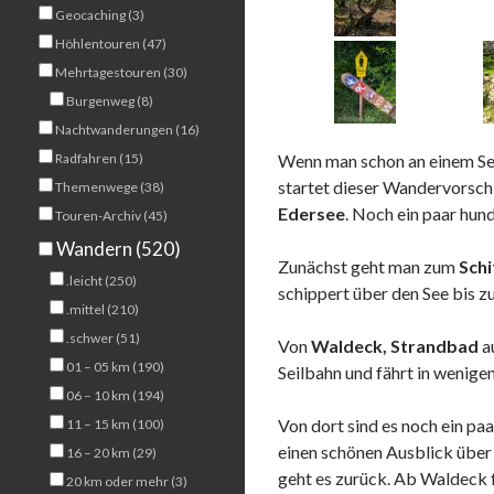
Geocaching (3)
Höhlentouren (47)
Mehrtagestouren (30)
Burgenweg (8)
Nachtwanderungen (16)
Radfahren (15)
Wenn man schon an einem See 
startet dieser Wandervorsc
Themenwege (38)
Edersee
. Noch ein paar hun
Touren-Archiv (45)
Wandern (520)
Zunächst geht man zum
Schi
.leicht (250)
schippert über den See bis z
.mittel (210)
.schwer (51)
Von
Waldeck, Strandbad
au
01 – 05 km (190)
Seilbahn und fährt in wenige
06 – 10 km (194)
Von dort sind es noch ein p
11 – 15 km (100)
einen schönen Ausblick übe
16 – 20 km (29)
geht es zurück. Ab Waldeck 
20 km oder mehr (3)