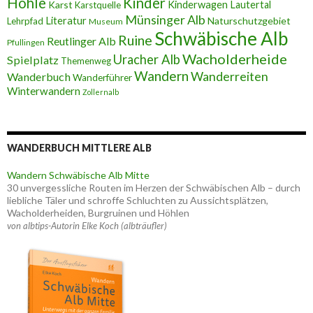
Höhle
Kinder
Karst
Kinderwagen
Lautertal
Karstquelle
Münsinger Alb
Literatur
Naturschutzgebiet
Lehrpfad
Museum
Schwäbische Alb
Ruine
Reutlinger Alb
Pfullingen
Wacholderheide
Uracher Alb
Spielplatz
Themenweg
Wandern
Wanderreiten
Wanderbuch
Wanderführer
Winterwandern
Zollernalb
WANDERBUCH MITTLERE ALB
Wandern Schwäbische Alb Mitte
30 unvergessliche Routen im Herzen der Schwäbischen Alb – durch
liebliche Täler und schroffe Schluchten zu Aussichtsplätzen,
Wacholderheiden, Burgruinen und Höhlen
von albtips-Autorin Elke Koch (albträufler)