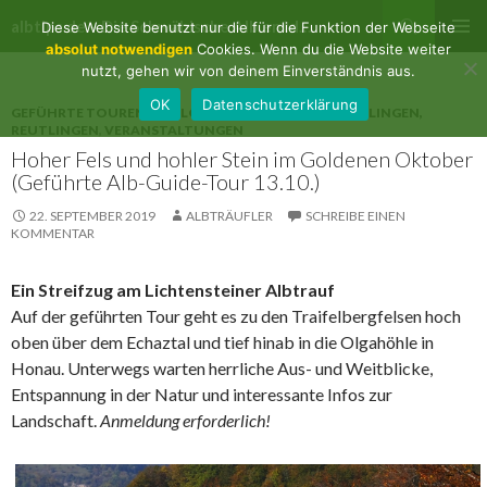
Suchen
albtips.de – Die Schwäbische Alb entdecken
Diese Website benutzt nur die für die Funktion der Webseite
ZUM
absolut notwendigen
Cookies. Wenn du die Website weiter
PRIMÄR
INHALT
nutzt, gehen wir von deinem Einverständnis aus.
MENÜ
SPRINGEN
OK
Datenschutzerklärung
GEFÜHRTE TOUREN
,
GEOLOGIE
,
LICHTENSTEIN, PFULLINGEN,
REUTLINGEN
,
VERANSTALTUNGEN
Hoher Fels und hohler Stein im Goldenen Oktober
(Geführte Alb-Guide-Tour 13.10.)
22. SEPTEMBER 2019
ALBTRÄUFLER
SCHREIBE EINEN
KOMMENTAR
Ein Streifzug am Lichtensteiner Albtrauf
Auf der geführten Tour geht es zu den Traifelbergfelsen hoch
oben über dem Echaztal und tief hinab in die Olgahöhle in
Honau. Unterwegs warten herrliche Aus- und Weitblicke,
Entspannung in der Natur und interessante Infos zur
Landschaft.
Anmeldung erforderlich!