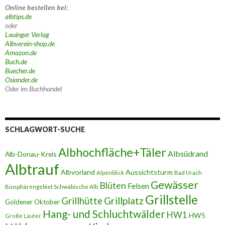
Online bestellen bei:
albtips.de
oder
Lauinger Verlag
Albverein-shop.de
Amazon.de
Buch.de
Buecher.de
Osiander.de
Oder im Buchhandel
SCHLAGWORT-SUCHE
Albhochfläche+Täler
Albsüdrand
Alb-Donau-Kreis
Albtrauf
Albvorland
Aussichtsturm
Alpenblick
Bad Urach
Gewässer
Blüten
Felsen
Biosphärengebiet Schwäbische Alb
Grillstelle
Grillplatz
Grillhütte
Goldener Oktober
Hang- und Schluchtwälder
HW1
HW5
Große Lauter