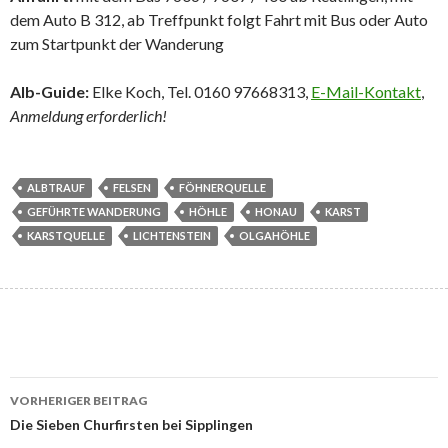
dem Auto B 312, ab Treffpunkt folgt Fahrt mit Bus oder Auto
zum Startpunkt der Wanderung
Alb-Guide:
Elke Koch, Tel. 0160 97668313,
E-Mail-Kontakt
,
Anmeldung erforderlich!
ALBTRAUF
FELSEN
FÖHNERQUELLE
GEFÜHRTE WANDERUNG
HÖHLE
HONAU
KARST
KARSTQUELLE
LICHTENSTEIN
OLGAHÖHLE
Beitrags-
VORHERIGER BEITRAG
Navigation
Die Sieben Churfirsten bei Sipplingen