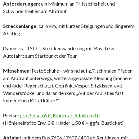
Anforderungen:
ein Minimum an Trittsicherheit und
Schwindelfreiheit am Albtrauf
Streckenlänge:
ca. 6 km, mit kurzen Steigungen und längerem
Abstieg
Dauer:
ca. 4 Std. – Streckenwanderung mit Bus- bzw.
Autofahrt zum Startpunkt der Tour
Mitnehmen:
Feste Schuhe – wir sind auf z.T. schmalen Pfaden
am Albtrauf unterwegs, wetterangepasste Kleidung (Sonnen-
und /oder Regenschutz), Getränk, Vesper, Sitzkissen, evtl.
Wanderstöcke; und daran denken: „Auf der Alb ist es fast
immer einen Kittel kälter!“
Preise:
pro Person 6 €, Kinder ab 6 Jahren 3 €
(Höhleneintritt: Erw. 3 €, Kinder 1,50 € + ggfs. Busticket)
Anfahrt:
mit dem Bus 7606 / 7607 / 400 ab Reutlingen, mit