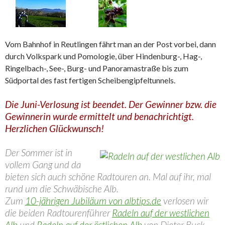
Vom Bahnhof in Reutlingen fährt man an der Post vorbei, dann
durch Volkspark und Pomologie, über Hindenburg-, Hag-,
Ringelbach-, See-, Burg- und Panoramastraße bis zum
Südportal des fast fertigen Scheibengipfeltunnels.
Die Juni-Verlosung ist beendet. Der Gewinner bzw. die
Gewinnerin wurde ermittelt und benachrichtigt.
Herzlichen Glückwunsch!
Der Sommer ist in
vollem Gang und da
bieten sich auch schöne Radtouren an. Mal auf ihr, mal
rund um die Schwäbische Alb.
Zum
10-jährigen Jubiläum von albtips.de
verlosen wir
die beiden Radtourenführer
Radeln auf der westlichen
Alb
und
Radeln auf der östlichen Alb
von Dieter Buck.