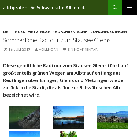
Suchen
albtips.de – Die Schwäbische Alb entdecken
ZUM
PRIMÄR
INHALT
MENÜ
SPRINGEN
DETTINGEN, METZINGEN
,
RADFAHREN
,
SANKT JOHANN, ENINGEN
Sommerliche Radtour zum Stausee Glems
16. JULI 2017
VOLLKORN
EIN KOMMENTAR
Diese gemütliche Radtour zum Stausee Glems führt auf
größtenteils grünen Wegen am Albtrauf entlang aus
Reutlingen über Eningen, Glems und Metzingen wieder
zurück in die Stadt, die als Tor zur Schwäbischen Alb
bezeichnet wird.