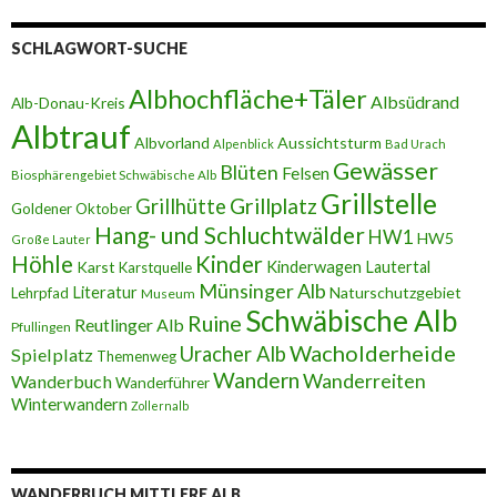
SCHLAGWORT-SUCHE
Albhochfläche+Täler
Albsüdrand
Alb-Donau-Kreis
Albtrauf
Albvorland
Aussichtsturm
Alpenblick
Bad Urach
Gewässer
Blüten
Felsen
Biosphärengebiet Schwäbische Alb
Grillstelle
Grillplatz
Grillhütte
Goldener Oktober
Hang- und Schluchtwälder
HW1
HW5
Große Lauter
Höhle
Kinder
Karst
Kinderwagen
Lautertal
Karstquelle
Münsinger Alb
Literatur
Naturschutzgebiet
Lehrpfad
Museum
Schwäbische Alb
Ruine
Reutlinger Alb
Pfullingen
Wacholderheide
Uracher Alb
Spielplatz
Themenweg
Wandern
Wanderreiten
Wanderbuch
Wanderführer
Winterwandern
Zollernalb
WANDERBUCH MITTLERE ALB