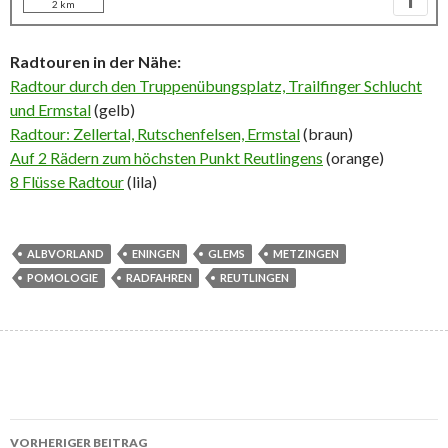
2 km
Radtouren in der Nähe:
Radtour durch den Truppenübungsplatz, Trailfinger Schlucht
und Ermstal
(gelb)
Radtour: Zellertal, Rutschenfelsen, Ermstal
(braun)
Auf 2 Rädern zum höchsten Punkt Reutlingens
(orange)
8 Flüsse Radtour
(lila)
ALBVORLAND
ENINGEN
GLEMS
METZINGEN
POMOLOGIE
RADFAHREN
REUTLINGEN
Beitrags-
VORHERIGER BEITRAG