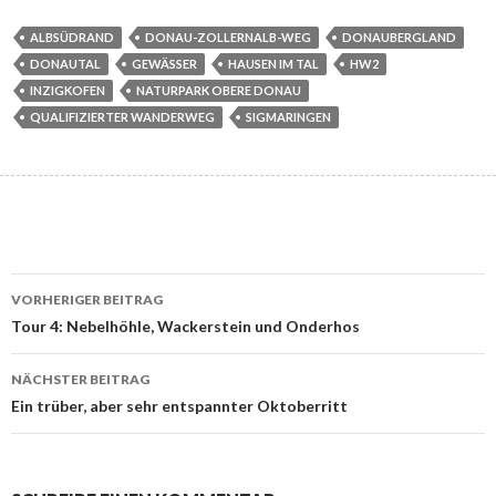
ALBSÜDRAND
DONAU-ZOLLERNALB-WEG
DONAUBERGLAND
DONAUTAL
GEWÄSSER
HAUSEN IM TAL
HW2
INZIGKOFEN
NATURPARK OBERE DONAU
QUALIFIZIERTER WANDERWEG
SIGMARINGEN
Beitrags-
VORHERIGER BEITRAG
Navigation
Tour 4: Nebelhöhle, Wackerstein und Onderhos
NÄCHSTER BEITRAG
Ein trüber, aber sehr entspannter Oktoberritt