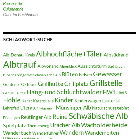
Buecher.de
Osiander.de
Oder im Buchhandel
SCHLAGWORT-SUCHE
Albhochfläche+Täler
Albsüdrand
Alb-Donau-Kreis
Albtrauf
Albvorland
Aussichtsturm
Alpenblick
Bad Urach
Gewässer
Blüten
Felsen
Biosphärengebiet Schwäbische Alb
Grillstelle
Grillplatz
Grillhütte
Goldener Oktober
Hang- und Schluchtwälder
HW1
HW5
Große Lauter
Höhle
Kinder
Karst
Kinderwagen
Lautertal
Karstquelle
Münsinger Alb
Literatur
Naturschutzgebiet
Lehrpfad
Museum
Schwäbische Alb
Ruine
Reutlinger Alb
Pfullingen
Wacholderheide
Uracher Alb
Spielplatz
Themenweg
Wandern
Wanderreiten
Wanderbuch
Wanderführer