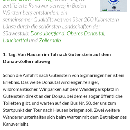
zertifizierte Rundwanderweg in Baden-
Württemberg entstanden, ein
gemeinsamer Qualitätsweg von über 200 Kilometern
Länge durch die schönsten Landschaften der
Südwestalb:
Donaubergland
,
Oberes Donautal
,
Laucherttal
und
Zollernalb
.
1. Tag: Von Hausen im Tal nach Gutenstein auf dem
Donau-Zollernalbweg
Schon die Anfahrt nach Gutenstein von Sigmaringen her ist ein
Erlebnis. Das weite Donautal wird enger, felsiger,
wildromantischer. Wir parken auf dem Wanderparkplatz in
Gutenstein direkt an der Donau, bei dem es sogar öffentliche
Toiletten gibt, und warten auf den Bus Nr. 50, der uns zum
Startpunkt der Tour nach Hausen bringen soll. Zwei weitere
Wanderer unterhalten sich beim Warten mit dem Betreiber des
Kanuverleihs.