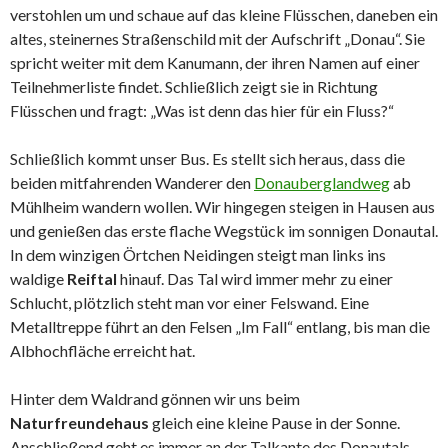
verstohlen um und schaue auf das kleine Flüsschen, daneben ein
altes, steinernes Straßenschild mit der Aufschrift „Donau“. Sie
spricht weiter mit dem Kanumann, der ihren Namen auf einer
Teilnehmerliste findet. Schließlich zeigt sie in Richtung
Flüsschen und fragt: „Was ist denn das hier für ein Fluss?“
Schließlich kommt unser Bus. Es stellt sich heraus, dass die
beiden mitfahrenden Wanderer den
Donauberglandweg
ab
Mühlheim wandern wollen. Wir hingegen steigen in Hausen aus
und genießen das erste flache Wegstück im sonnigen Donautal.
In dem winzigen Örtchen Neidingen steigt man links ins
waldige
Reiftal
hinauf. Das Tal wird immer mehr zu einer
Schlucht, plötzlich steht man vor einer Felswand. Eine
Metalltreppe führt an den Felsen „Im Fall“ entlang, bis man die
Albhochfläche erreicht hat.
Hinter dem Waldrand gönnen wir uns beim
Naturfreundehaus
gleich eine kleine Pause in der Sonne.
Anschließend geht es immer an der Talkante des Donautals