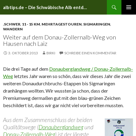
Suchen
albtips.de – Die Schwäbische Alb entdecken
ZUM
PRIMÄR
INHALT
MENÜ
.SCHWER
,
11 - 15 KM
,
MEHRTAGESTOUREN
,
SIGMARINGEN
,
SPRINGEN
WANDERN
Weiter auf dem Donau-Zollernalb-Weg von
Hausen nach Laiz
3. OKTOBER 2013
BIRKI
SCHREIBE EINEN KOMMENTAR
Die drei Tage auf dem
Donauberglandweg / Donau-Zollernalb-
Weg
letztes Jahr waren so schön, dass wir dieses Jahr die zwei
weiteren Donaudurchbruchs-Etappen bis Sigmaringen
dranhängen wollten. Wir wussten ja schon, dass der
Premiumweg dermaßen gut mit den blau-grünen Zeichen
beschildert ist, dass wir gar nicht viel vorbereiten mussten.
Aus dem Zusammenschluss der beiden
Qualitätswege (
Donauberglandweg
und
Donau-Zollernalb-Weg
) ist der längste