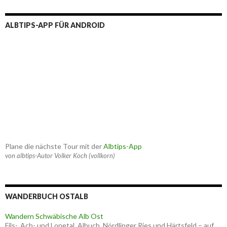
ALBTIPS-APP FÜR ANDROID
Plane die nächste Tour mit der
Albtips-App
von albtips-Autor Volker Koch (vollkorn)
WANDERBUCH OSTALB
Wandern Schwäbische Alb Ost
Fils-, Ach- und Lonetal, Albuch, Nördlinger Ries und Härtsfeld – auf