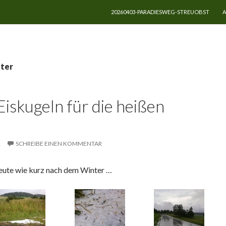
ZUM INHALT SPRINGEN
20260403-PARADIESWEG-STREUOBST
A
tter
Eiskugeln für die heißen
R
SCHREIBE EINEN KOMMENTAR
eute wie kurz nach dem Winter …