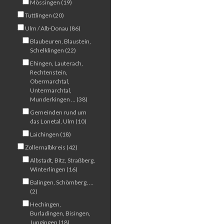
Mössingen (19)
Tuttlingen (20)
Ulm / Alb-Donau (86)
Blaubeuren, Blaustein,
Schelklingen (22)
Ehingen, Lauterach,
Rechtenstein,
Obermarchtal,
Untermarchtal,
Munderkingen … (38)
Gemeinden rund um
das Lonetal, Ulm (10)
Laichingen (18)
Zollernalbkreis (42)
Albstadt, Bitz, Straßberg,
Winterlingen (16)
Balingen, Schömberg, …
(2)
Hechingen,
Burladingen, Bisingen,
Jungingen (18)