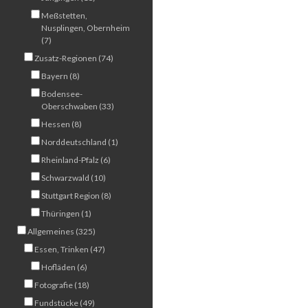
Meßstetten,
Nusplingen, Obernheim
(7)
Zusatz-Regionen (74)
Bayern (8)
Bodensee-
Oberschwaben (33)
Hessen (8)
Norddeutschland (1)
Rheinland-Pfalz (6)
Schwarzwald (10)
Stuttgart Region (8)
Thüringen (1)
Allgemeines (325)
Essen, Trinken (47)
Hofläden (6)
Fotografie (18)
Fundstücke (49)