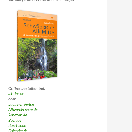
von albtips-Autorin Elke Koch (albträufler)
Online bestellen bei:
albtips.de
oder
Lauinger Verlag
Albverein-shop.de
Amazon.de
Buch.de
Buecher.de
Osiander.de