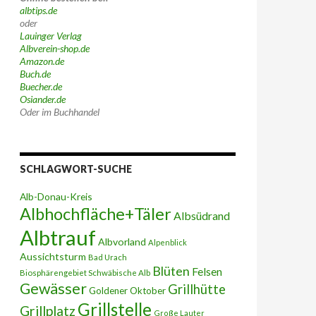
albtips.de
oder
Lauinger Verlag
Albverein-shop.de
Amazon.de
Buch.de
Buecher.de
Osiander.de
Oder im Buchhandel
SCHLAGWORT-SUCHE
Alb-Donau-Kreis
Albhochfläche+Täler
Albsüdrand
Albtrauf
Albvorland
Alpenblick
Aussichtsturm
Bad Urach
Blüten
Felsen
Biosphärengebiet Schwäbische Alb
Gewässer
Grillhütte
Goldener Oktober
Grillstelle
Grillplatz
Große Lauter