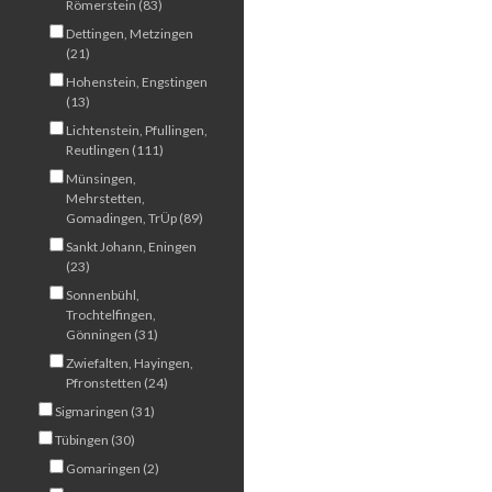
Römerstein (83)
Dettingen, Metzingen
(21)
Hohenstein, Engstingen
(13)
Lichtenstein, Pfullingen,
Reutlingen (111)
Münsingen,
Mehrstetten,
Gomadingen, TrÜp (89)
Sankt Johann, Eningen
(23)
Sonnenbühl,
Trochtelfingen,
Gönningen (31)
Zwiefalten, Hayingen,
Pfronstetten (24)
Sigmaringen (31)
Tübingen (30)
Gomaringen (2)