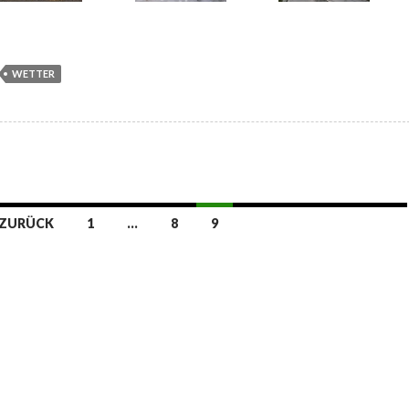
WETTER
ZURÜCK
1
…
8
9