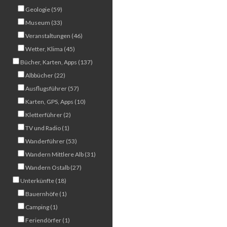
Geologie (59)
Museum (33)
Veranstaltungen (46)
Wetter, Klima (45)
Bücher, Karten, Apps (137)
Albbücher (22)
Ausflugsführer (57)
Karten, GPS, Apps (10)
Kletterführer (2)
TV und Radio (1)
Wanderführer (53)
Wandern Mittlere Alb (31)
Wandern Ostalb (27)
Unterkünfte (18)
Bauernhöfe (1)
Camping (1)
Feriendörfer (1)