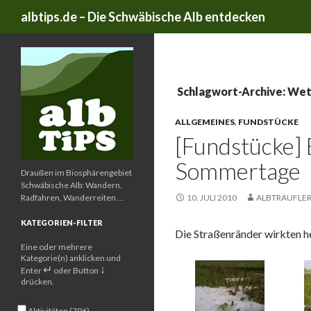
Suchen
albtips.de – Die Schwäbische Alb entdecken
Schlagwort-Archive: We
ALLGEMEINES
,
FUNDSTÜCKE
[Fundstücke] 
Sommertage
Draußen im Biosphärengebiet
Schwäbische Alb: Wandern,
Radfahren, Wanderreiten …
10. JULI 2010
ALBTRÄUFLE
KATEGORIEN-FILTER
Die Straßenränder wirkten h
Eine oder mehrere
Kategorie(n) anklicken und
↵
↓
Enter
oder Button
drücken.
Aktivitäten (796)