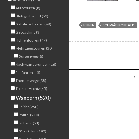
Autotouren (8)
Bloß gschwend (53)
Geführte Touren (68)
KLIMA
SCHWÄBISCHE ALB
Geocaching (3)
Höhlentouren (47)
Mehrtagestouren (30)
Burgenweg (8)
Nachtwanderungen (16)
Radfahren (15)
Beitragsnavigation
← 
Themenwege (38)
Touren-Archiv (45)
Wandern (520)
.leicht (250)
.mittel (210)
.schwer (51)
01 – 05 km (190)