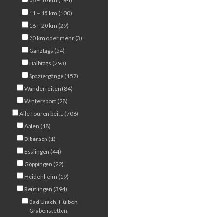
06 – 10 km (194)
11 – 15 km (100)
16 – 20 km (29)
20 km oder mehr (3)
Ganztags (54)
Halbtags (293)
Spaziergänge (157)
Wanderreiten (84)
Wintersport (28)
Alle Touren bei … (706)
Aalen (18)
Biberach (1)
Esslingen (44)
Göppingen (22)
Heidenheim (19)
Reutlingen (394)
Bad Urach, Hülben,
Grabenstetten,