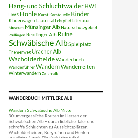
Hang- und Schluchtwälder
HW1
Höhle
Kinder
HW5
Karst
Karstquelle
Kinderwagen
Lautertal
Literatur
Lehrpfad
Münsinger Alb
Naturschutzgebiet
Museum
Ruine
Reutlinger Alb
Pfullingen
Schwäbische Alb
Spielplatz
Uracher Alb
Themenweg
Wacholderheide
Wanderbuch
Wandern
Wanderreiten
Wanderführer
Winterwandern
Zollernalb
WANDERBUCH MITTLERE ALB
Wandern Schwäbische Alb Mitte
30 unvergessliche Routen im Herzen der
Schwäbischen Alb – durch liebliche Täler und
schroffe Schluchten zu Aussichtsplätzen,
Wacholderheiden, Burgruinen und Höhlen