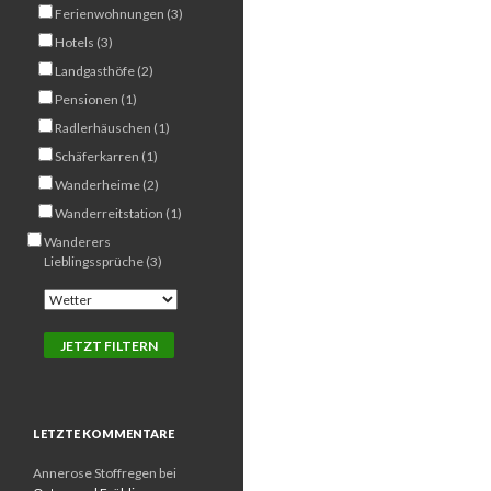
Ferienwohnungen (3)
Hotels (3)
Landgasthöfe (2)
Pensionen (1)
Radlerhäuschen (1)
Schäferkarren (1)
Wanderheime (2)
Wanderreitstation (1)
Wanderers
Lieblingssprüche (3)
LETZTE KOMMENTARE
Annerose Stoffregen
bei