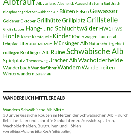
Albtrauf
Albvorland
Aussichtsturm
Alpenblick
Bad Urach
Gewässer
Blüten
Felsen
Biosphärengebiet Schwäbische Alb
Grillstelle
Grillplatz
Grillhütte
Goldener Oktober
Hang- und Schluchtwälder
HW1
HW5
Große Lauter
Höhle
Kinder
Karst
Kinderwagen
Lautertal
Karstquelle
Münsinger Alb
Literatur
Naturschutzgebiet
Lehrpfad
Museum
Schwäbische Alb
Ruine
Reutlinger Alb
Pfullingen
Wacholderheide
Uracher Alb
Spielplatz
Themenweg
Wandern
Wanderreiten
Wanderbuch
Wanderführer
Winterwandern
Zollernalb
WANDERBUCH MITTLERE ALB
Wandern Schwäbische Alb Mitte
30 unvergessliche Routen im Herzen der Schwäbischen Alb – durch
liebliche Täler und schroffe Schluchten zu Aussichtsplätzen,
Wacholderheiden, Burgruinen und Höhlen
von albtips-Autorin Elke Koch (albträufler)