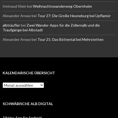
Irmtraud Klein
bei
Weihnachtswanderweg Obernheim
Alexander Arway
bei
Tour 27: Die Große Heuneburg bei Upflamör
albträufler
bei
Zwei Wander-Apps für die Zollernalb und die
Traufgänge bei Albstadt
Alexander Arway
bei
Tour 21: Das Böttental bei Mehrstetten
KALENDARISCHE ÜBERSICHT
Kalendarische
Übersicht
SCHWÄBISCHE ALB DIGITAL
Albtips App für Android