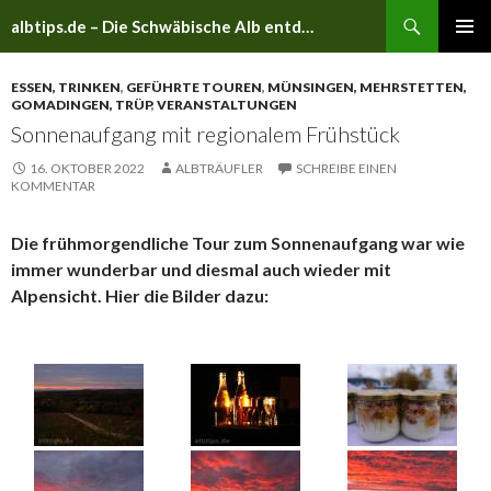
Suchen
albtips.de – Die Schwäbische Alb entdecken
ZUM
PRIMÄR
INHALT
MENÜ
ESSEN, TRINKEN
,
GEFÜHRTE TOUREN
,
MÜNSINGEN, MEHRSTETTEN,
SPRINGEN
GOMADINGEN, TRÜP
,
VERANSTALTUNGEN
Sonnenaufgang mit regionalem Frühstück
16. OKTOBER 2022
ALBTRÄUFLER
SCHREIBE EINEN
KOMMENTAR
Die frühmorgendliche Tour zum Sonnenaufgang war wie
immer wunderbar und diesmal auch wieder mit
Alpensicht. Hier die Bilder dazu: