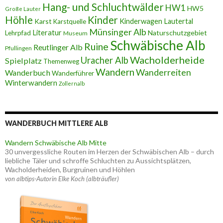
Hang- und Schluchtwälder
HW1
HW5
Große Lauter
Höhle
Kinder
Karst
Kinderwagen
Lautertal
Karstquelle
Münsinger Alb
Literatur
Naturschutzgebiet
Lehrpfad
Museum
Schwäbische Alb
Ruine
Reutlinger Alb
Pfullingen
Wacholderheide
Uracher Alb
Spielplatz
Themenweg
Wandern
Wanderreiten
Wanderbuch
Wanderführer
Winterwandern
Zollernalb
WANDERBUCH MITTLERE ALB
Wandern Schwäbische Alb Mitte
30 unvergessliche Routen im Herzen der Schwäbischen Alb – durch
liebliche Täler und schroffe Schluchten zu Aussichtsplätzen,
Wacholderheiden, Burgruinen und Höhlen
von albtips-Autorin Elke Koch (albträufler)