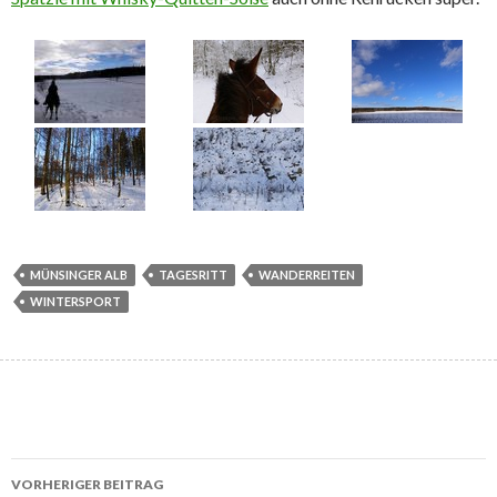
MÜNSINGER ALB
TAGESRITT
WANDERREITEN
WINTERSPORT
Beitrags-
VORHERIGER BEITRAG