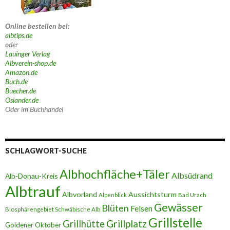
Online bestellen bei:
albtips.de
oder
Lauinger Verlag
Albverein-shop.de
Amazon.de
Buch.de
Buecher.de
Osiander.de
Oder im Buchhandel
SCHLAGWORT-SUCHE
Albhochfläche+Täler
Albsüdrand
Alb-Donau-Kreis
Albtrauf
Albvorland
Aussichtsturm
Alpenblick
Bad Urach
Gewässer
Blüten
Felsen
Biosphärengebiet Schwäbische Alb
Grillstelle
Grillplatz
Grillhütte
Goldener Oktober