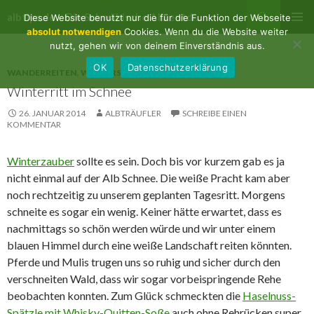
Suchen
albtips.de – Die Schwäbische Alb entdecken
Diese Website benutzt nur die für die Funktion der Webseite
ZUM
absolut notwendigen
Cookies. Wenn du die Website weiter
PRIMÄR
INHALT
nutzt, gehen wir von deinem Einverständnis aus.
MENÜ
SPRINGEN
OK
Datenschutzerklärung
WANDERREITEN
,
WINTERSPORT
Winterritt im Schnee
26. JANUAR 2014
ALBTRÄUFLER
SCHREIBE EINEN
KOMMENTAR
Winterzauber
sollte es sein. Doch bis vor kurzem gab es ja
nicht einmal auf der Alb Schnee. Die weiße Pracht kam aber
noch rechtzeitig zu unserem geplanten Tagesritt. Morgens
schneite es sogar ein wenig. Keiner hätte erwartet, dass es
nachmittags so schön werden würde und wir unter einem
blauen Himmel durch eine weiße Landschaft reiten könnten.
Pferde und Mulis trugen uns so ruhig und sicher durch den
verschneiten Wald, dass wir sogar vorbeispringende Rehe
beobachten konnten. Zum Glück schmeckten die
Haselnuss-
Spätzle mit Whisky-Quitten-Soße
auch ohne Rehrücken super.