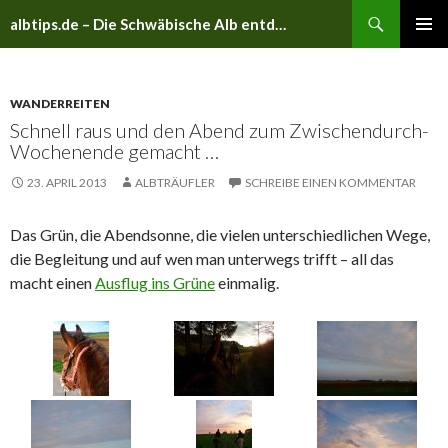
Suchen
albtips.de – Die Schwäbische Alb entdecken
ZUM
PRIMÄR
INHALT
MENÜ
SPRINGEN
WANDERREITEN
Schnell raus und den Abend zum Zwischendurch-
Wochenende gemacht …
23. APRIL 2013
ALBTRÄUFLER
SCHREIBE EINEN KOMMENTAR
Das Grün, die Abendsonne, die vielen unterschiedlichen Wege,
die Begleitung und auf wen man unterwegs trifft – all das
macht einen
Ausflug ins Grüne
einmalig.