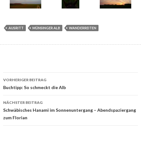
AUSRITT
MÜNSINGER ALB
WANDERREITEN
Beitrags-
VORHERIGER BEITRAG
Navigation
Buchtipp: So schmeckt die Alb
NÄCHSTER BEITRAG
Schwäbisches Hanami im Sonnenuntergang – Abendspaziergang
zum Florian