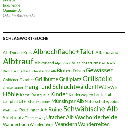
Buecher.de
Osiander.de
Oder im Buchhandel
SCHLAGWORT-SUCHE
Albhochfläche+Täler
Albsüdrand
Alb-Donau-Kreis
Albtrauf
Albvorland
Aussichtsturm
Alpenblick
Bad Urach
Gewässer
Blüten
Felsen
Biosphärengebiet Schwäbische Alb
Grillstelle
Grillplatz
Grillhütte
Goldener Oktober
Hang- und Schluchtwälder
HW1
HW5
Große Lauter
Höhle
Kinder
Karst
Kinderwagen
Lautertal
Karstquelle
Münsinger Alb
Literatur
Naturschutzgebiet
Lehrpfad
Museum
Schwäbische Alb
Ruine
Reutlinger Alb
Pfullingen
Wacholderheide
Uracher Alb
Spielplatz
Themenweg
Wandern
Wanderreiten
Wanderbuch
Wanderführer