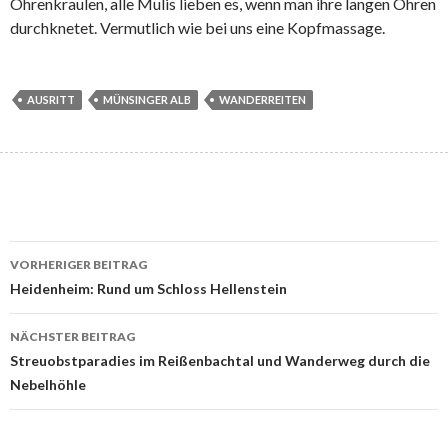
Ohrenkraulen, alle Mulis lieben es, wenn man ihre langen Ohren
durchknetet. Vermutlich wie bei uns eine Kopfmassage.
AUSRITT
MÜNSINGER ALB
WANDERREITEN
Beitrags-
VORHERIGER BEITRAG
Navigation
Heidenheim: Rund um Schloss Hellenstein
NÄCHSTER BEITRAG
Streuobstparadies im Reißenbachtal und Wanderweg durch die
Nebelhöhle