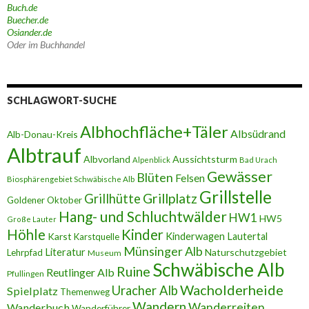
Buch.de
Buecher.de
Osiander.de
Oder im Buchhandel
SCHLAGWORT-SUCHE
Albhochfläche+Täler
Albsüdrand
Alb-Donau-Kreis
Albtrauf
Albvorland
Aussichtsturm
Alpenblick
Bad Urach
Gewässer
Blüten
Felsen
Biosphärengebiet Schwäbische Alb
Grillstelle
Grillplatz
Grillhütte
Goldener Oktober
Hang- und Schluchtwälder
HW1
HW5
Große Lauter
Höhle
Kinder
Karst
Kinderwagen
Lautertal
Karstquelle
Münsinger Alb
Literatur
Naturschutzgebiet
Lehrpfad
Museum
Schwäbische Alb
Ruine
Reutlinger Alb
Pfullingen
Wacholderheide
Uracher Alb
Spielplatz
Themenweg
Wandern
Wanderreiten
Wanderbuch
Wanderführer