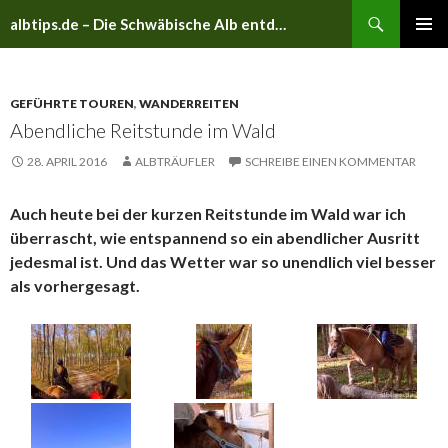
Suchen
albtips.de – Die Schwäbische Alb entdecken
ZUM
PRIMÄR
INHALT
MENÜ
SPRINGEN
GEFÜHRTE TOUREN
,
WANDERREITEN
Abendliche Reitstunde im Wald
28. APRIL 2016
ALBTRÄUFLER
SCHREIBE EINEN KOMMENTAR
Auch heute bei der kurzen Reitstunde im Wald war ich
überrascht, wie entspannend so ein abendlicher Ausritt
jedesmal ist. Und das Wetter war so unendlich viel besser
als vorhergesagt.