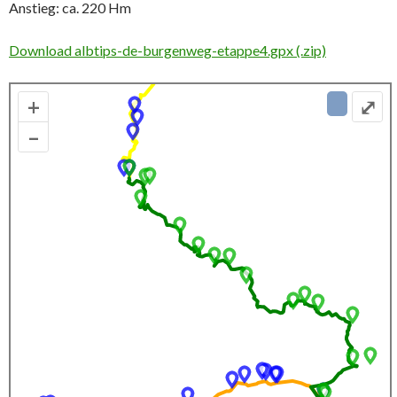
Anstieg: ca. 220 Hm
Download albtips-de-burgenweg-etappe4.gpx (.zip)
+
⤢
–