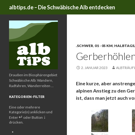
Suchen
albtips.de – Die Schwäbische Alb entdecken
Archiv der Kategorie: .s
.SCHWER
,
01 - 05 KM
,
HALBTAGS
Gerberhöhlen
2. JANUAR 2023
ALBTRÄUF
Draußen im Biosphärengebiet
Schwäbische Alb: Wandern,
Eine kurze, aber anstrenge
Radfahren, Wanderreiten …
alpinen Anstieg zu den G
KATEGORIEN-FILTER
ist, dass man jetzt auch 
Eine oder mehrere
Kategorie(n) anklicken und
↵
↓
Enter
oder Button
drücken.