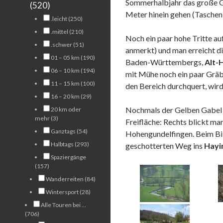
Sommerhalbjahr das große Gi
(520)
Meter hinein gehen (Taschen
.leicht (250)
.mittel (210)
Noch ein paar hohe Tritte au
.schwer (51)
anmerkt) und man erreicht di
01 – 05 km (190)
Baden-Württembergs,
Alt-
06 – 10 km (194)
mit Mühe noch ein paar Gräb
11 – 15 km (100)
den Bereich durchquert, wird
16 – 20 km (29)
Nochmals der Gelben Gabel 
20 km oder
mehr (3)
Freifläche: Rechts blickt ma
Ganztags (54)
Hohengundelfingen. Beim Bil
Halbtags (293)
geschotterten Weg ins
Hayi
Spaziergänge
(157)
Wanderreiten (84)
Wintersport (28)
Alle Touren bei …
(706)