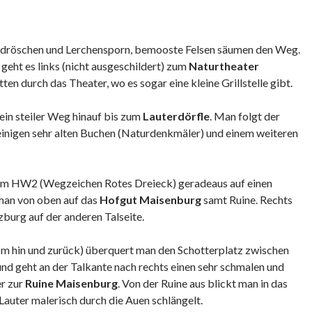
ndröschen und Lerchensporn, bemooste Felsen säumen den Weg.
eht es links (nicht ausgeschildert) zum
Naturtheater
ten durch das Theater, wo es sogar eine kleine Grillstelle gibt.
 ein steiler Weg hinauf bis zum
Lauterdörfle
. Man folgt der
 einigen sehr alten Buchen (Naturdenkmäler) und einem weiteren
em HW2 (Wegzeichen Rotes Dreieck) geradeaus auf einen
man von oben auf das
Hofgut Maisenburg
samt Ruine. Rechts
burg auf der anderen Talseite.
0 m hin und zurück) überquert man den Schotterplatz zwischen
d geht an der Talkante nach rechts einen sehr schmalen und
er zur
Ruine Maisenburg
. Von der Ruine aus blickt man in das
 Lauter malerisch durch die Auen schlängelt.