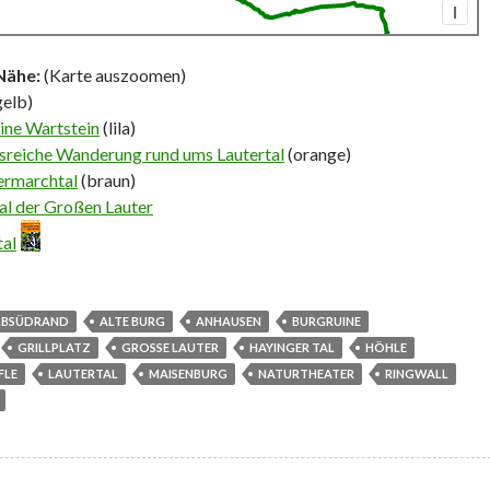
I
Nähe:
(Karte auszoomen)
gelb)
uine Wartstein
(lila)
sreiche Wanderung rund ums Lautertal
(orange)
ermarchtal
(braun)
al der Großen Lauter
tal
LBSÜDRAND
ALTE BURG
ANHAUSEN
BURGRUINE
GRILLPLATZ
GROSSE LAUTER
HAYINGER TAL
HÖHLE
FLE
LAUTERTAL
MAISENBURG
NATURTHEATER
RINGWALL