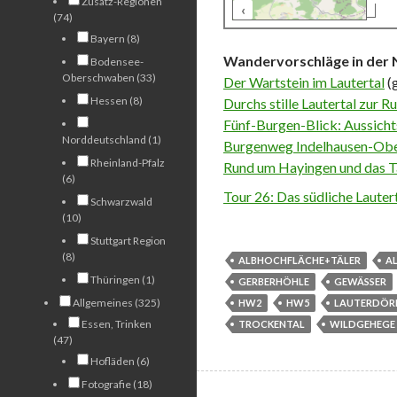
Zusatz-Regionen
‹
500 m
(74)
Bayern (8)
Wandervorschläge in der 
Bodensee-
Oberschwaben (33)
Der Wartstein im Lautertal
(
Hessen (8)
Durchs stille Lautertal zur R
Fünf-Burgen-Blick: Aussicht
Norddeutschland (1)
Burgenweg Indelhausen-Ob
Rheinland-Pfalz
Rund um Hayingen und das T
(6)
Tour 26: Das südliche Lauter
Schwarzwald
(10)
Stuttgart Region
(8)
ALBHOCHFLÄCHE+TÄLER
A
Thüringen (1)
GERBERHÖHLE
GEWÄSSER
Allgemeines (325)
HW2
HW5
LAUTERDÖR
Essen, Trinken
TROCKENTAL
WILDGEHEGE
(47)
Hofläden (6)
Fotografie (18)