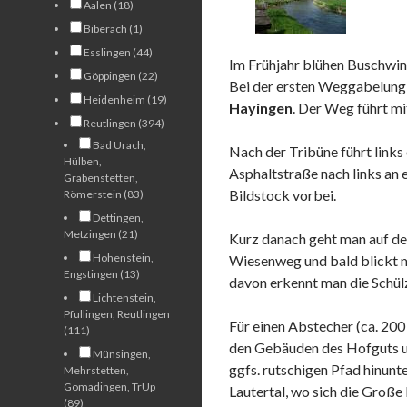
Aalen (18)
Biberach (1)
Esslingen (44)
Im Frühjahr blühen Buschwi
Göppingen (22)
Bei der ersten Weggabelung g
Heidenheim (19)
Hayingen
. Der Weg führt mit
Reutlingen (394)
Bad Urach,
Nach der Tribüne führt links
Hülben,
Asphaltstraße nach links an
Grabenstetten,
Bildstock vorbei.
Römerstein (83)
Dettingen,
Metzingen (21)
Kurz danach geht man auf d
Hohenstein,
Wiesenweg und bald blickt 
Engstingen (13)
davon erkennt man die Schülz
Lichtenstein,
Pfullingen, Reutlingen
Für einen Abstecher (ca. 20
(111)
den Gebäuden des Hofguts un
Münsingen,
ggfs. rutschigen Pfad hinunt
Mehrstetten,
Gomadingen, TrÜp
Lautertal, wo sich die Große
(89)