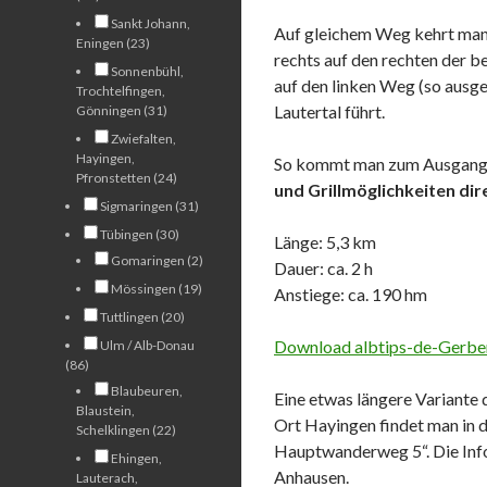
Sankt Johann,
Auf gleichem Weg kehrt man 
Eningen (23)
rechts auf den rechten der b
Sonnenbühl,
auf den linken Weg (so ausge
Trochtelfingen,
Lautertal führt.
Gönningen (31)
Zwiefalten,
Hayingen,
So kommt man zum Ausgangsp
Pfronstetten (24)
und Grillmöglichkeiten dir
Sigmaringen (31)
Tübingen (30)
Länge: 5,3 km
Gomaringen (2)
Dauer: ca. 2 h
Mössingen (19)
Anstiege: ca. 190 hm
Tuttlingen (20)
Download albtips-de-Gerber
Ulm / Alb-Donau
(86)
Blaubeuren,
Eine etwas längere Variante 
Blaustein,
Ort Hayingen findet man in d
Schelklingen (22)
Hauptwanderweg 5“. Die Inf
Ehingen,
Anhausen.
Lauterach,