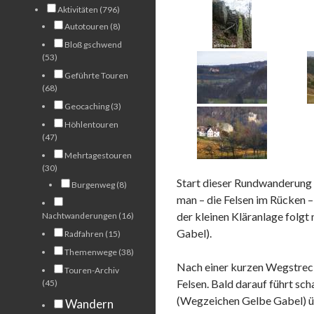
Aktivitäten (796)
Autotouren (8)
Bloß gschwend
(53)
Geführte Touren
(68)
Geocaching (3)
Höhlentouren
(47)
Mehrtagestouren
(30)
Start dieser Rundwanderung
Burgenweg (8)
man – die Felsen im Rücken – 
der kleinen Kläranlage folg
Nachtwanderungen (16)
Gabel).
Radfahren (15)
Themenwege (38)
Nach einer kurzen Wegstreck
Touren-Archiv
Felsen. Bald darauf führt scha
(45)
(Wegzeichen Gelbe Gabel) üb
Wandern