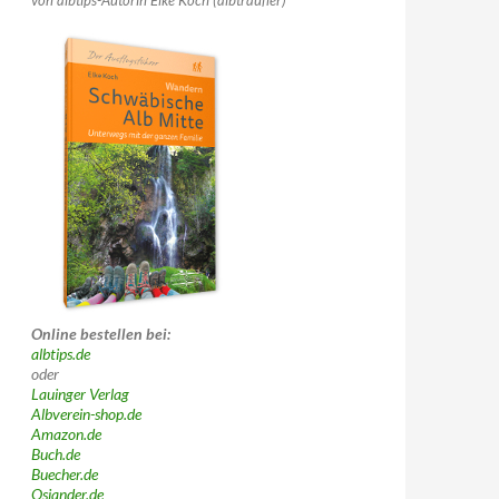
von albtips-Autorin Elke Koch (albträufler)
Online bestellen bei:
albtips.de
oder
Lauinger Verlag
Albverein-shop.de
Amazon.de
Buch.de
Buecher.de
Osiander.de