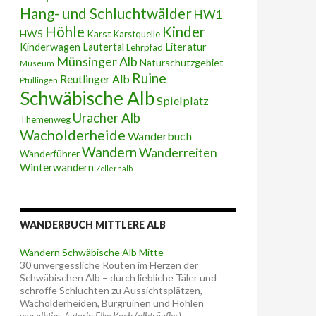
Hang- und Schluchtwälder
HW1
Höhle
Kinder
HW5
Karst
Karstquelle
Kinderwagen
Lautertal
Literatur
Lehrpfad
Münsinger Alb
Naturschutzgebiet
Museum
Ruine
Reutlinger Alb
Pfullingen
Schwäbische Alb
Spielplatz
Uracher Alb
Themenweg
Wacholderheide
Wanderbuch
Wandern
Wanderreiten
Wanderführer
Winterwandern
Zollernalb
WANDERBUCH MITTLERE ALB
Wandern Schwäbische Alb Mitte
30 unvergessliche Routen im Herzen der
Schwäbischen Alb – durch liebliche Täler und
schroffe Schluchten zu Aussichtsplätzen,
Wacholderheiden, Burgruinen und Höhlen