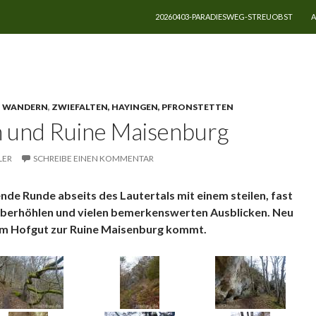
ZUM INHALT SPRINGEN
20260403-PARADIESWEG-STREUOBST
A
chwer
,
WANDERN
,
ZWIEFALTEN, HAYINGEN, PFRONSTETTEN
 und Ruine Maisenburg
LER
SCHREIBE EINEN KOMMENTAR
nde Runde abseits des Lautertals mit einem steilen, fast
erberhöhlen und vielen bemerkenswerten Ausblicken. Neu
vom Hofgut zur Ruine Maisenburg kommt.