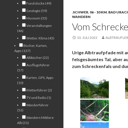
Fundstücke (49)
Geologie (59)
.SCHWER
,
06 - 10 KM
,
BAD URACH
WANDERN
Museum (33)
Vom Schrecken
Veranstaltungen
(46)
10. JULI 2022
ALBTRÄUFLE
Wetter, Klima (45)
Bücher, Karten,
Apps (137)
Urige Albtraufpfade mit a
Albbücher (22)
felsgesäumtes Tal, aber a
Ausflugsführer
zum Schreckenfals und dur
(57)
Karten, GPS, Apps
(10)
Kletterführer (2)
TV und Radio (1)
Wanderführer
(53)
Wandern Mittlere
Alb (31)