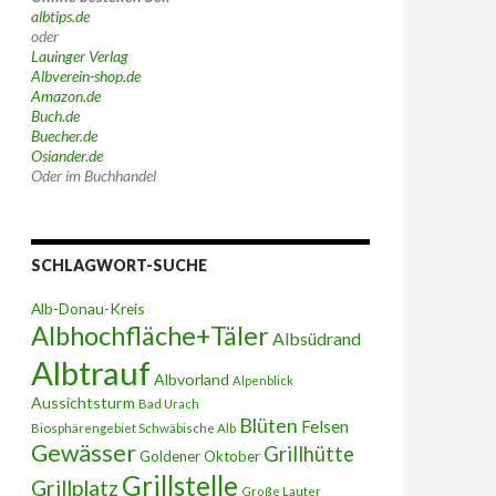
albtips.de
oder
Lauinger Verlag
Albverein-shop.de
Amazon.de
Buch.de
Buecher.de
Osiander.de
Oder im Buchhandel
SCHLAGWORT-SUCHE
Alb-Donau-Kreis
Albhochfläche+Täler
Albsüdrand
Albtrauf
Albvorland
Alpenblick
Aussichtsturm
Bad Urach
Blüten
Felsen
Biosphärengebiet Schwäbische Alb
Gewässer
Grillhütte
Goldener Oktober
Grillstelle
Grillplatz
Große Lauter