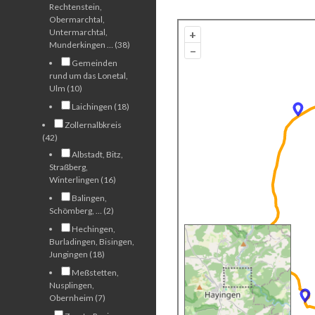
Rechtenstein,
Obermarchtal,
Untermarchtal,
+
Munderkingen … (38)
–
Gemeinden
rund um das Lonetal,
Ulm (10)
Laichingen (18)
Zollernalbkreis
(42)
Albstadt, Bitz,
Straßberg,
Winterlingen (16)
Balingen,
Schömberg, … (2)
Hechingen,
Burladingen, Bisingen,
Jungingen (18)
Meßstetten,
Nusplingen,
Obernheim (7)