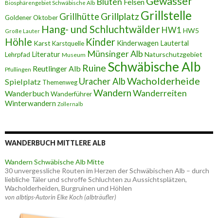
Gewässer
Blüten
Felsen
Biosphärengebiet Schwäbische Alb
Grillstelle
Grillplatz
Grillhütte
Goldener Oktober
Hang- und Schluchtwälder
HW1
HW5
Große Lauter
Höhle
Kinder
Karst
Kinderwagen
Lautertal
Karstquelle
Münsinger Alb
Literatur
Naturschutzgebiet
Lehrpfad
Museum
Schwäbische Alb
Ruine
Reutlinger Alb
Pfullingen
Wacholderheide
Uracher Alb
Spielplatz
Themenweg
Wandern
Wanderreiten
Wanderbuch
Wanderführer
Winterwandern
Zollernalb
WANDERBUCH MITTLERE ALB
Wandern Schwäbische Alb Mitte
30 unvergessliche Routen im Herzen der Schwäbischen Alb – durch
liebliche Täler und schroffe Schluchten zu Aussichtsplätzen,
Wacholderheiden, Burgruinen und Höhlen
von albtips-Autorin Elke Koch (albträufler)