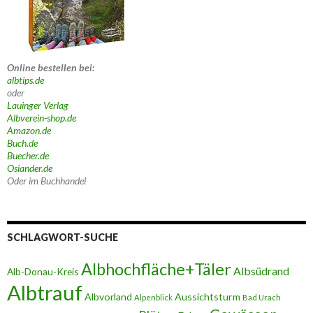
Online bestellen bei:
albtips.de
oder
Lauinger Verlag
Albverein-shop.de
Amazon.de
Buch.de
Buecher.de
Osiander.de
Oder im Buchhandel
SCHLAGWORT-SUCHE
Albhochfläche+Täler
Albsüdrand
Alb-Donau-Kreis
Albtrauf
Albvorland
Aussichtsturm
Alpenblick
Bad Urach