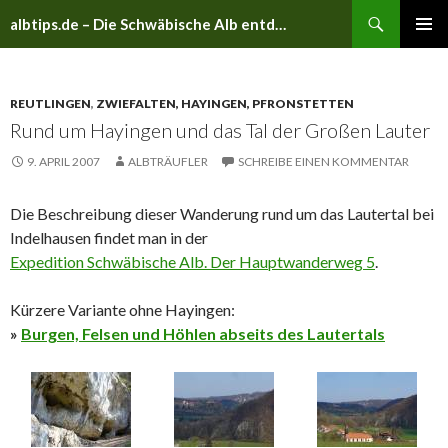
Suchen
albtips.de – Die Schwäbische Alb entdecken
ZUM
PRIMÄR
INHALT
MENÜ
SPRINGEN
REUTLINGEN
,
ZWIEFALTEN, HAYINGEN, PFRONSTETTEN
Rund um Hayingen und das Tal der Großen Lauter
9. APRIL 2007
ALBTRÄUFLER
SCHREIBE EINEN KOMMENTAR
Die Beschreibung dieser Wanderung rund um das Lautertal bei
Indelhausen findet man in der
Expedition Schwäbische Alb. Der Hauptwanderweg 5
.
Kürzere Variante ohne Hayingen:
»
Burgen, Felsen und Höhlen abseits des Lautertals