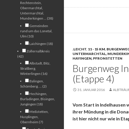
Rechtenstein,
Obermarchtal,
Untermarchtal,
Munderkingen … (38)
Gemeinden
rund um das Lonetal,
Ulm (10)
Laichingen (18)
.LEICHT
,
11 - 15 KM
,
BURGENWE
Zollernalbkreis
UNTERMARCHTAL, MUNDERKI
(42)
HAYINGEN, PFRONSTETTEN
Albstadt, Bitz,
Burgenweg In
Straßberg,
Winterlingen (16)
(Etappe 4)
Balingen,
Schömberg, … (2)
31. JANUAR 2016
ALBTRÄU
Hechingen,
Burladingen, Bisingen,
Jungingen (18)
Vom Start in Indelhausen w
ihrer Mündung in die Dona
Meßstetten,
Nusplingen,
ist hier nicht nur wie in E
Obernheim (7)