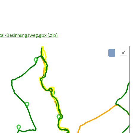
al-Besinnungsweg.gpx (.zip)
⤢