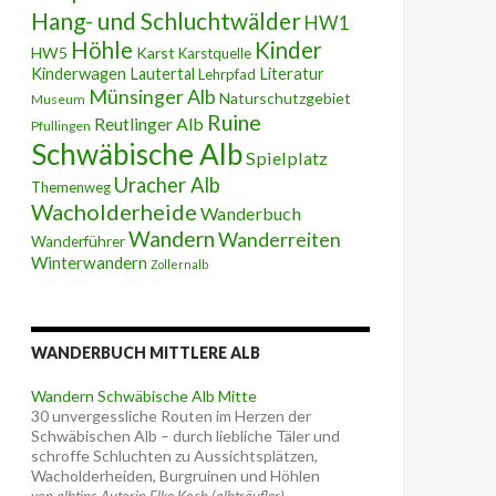
Hang- und Schluchtwälder
HW1
Höhle
Kinder
HW5
Karst
Karstquelle
Kinderwagen
Lautertal
Literatur
Lehrpfad
Münsinger Alb
Naturschutzgebiet
Museum
Ruine
Reutlinger Alb
Pfullingen
Schwäbische Alb
Spielplatz
Uracher Alb
Themenweg
Wacholderheide
Wanderbuch
Wandern
Wanderreiten
Wanderführer
Winterwandern
Zollernalb
WANDERBUCH MITTLERE ALB
Wandern Schwäbische Alb Mitte
30 unvergessliche Routen im Herzen der
Schwäbischen Alb – durch liebliche Täler und
schroffe Schluchten zu Aussichtsplätzen,
Wacholderheiden, Burgruinen und Höhlen