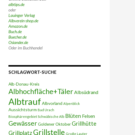
albtips.de
oder
Lauinger Verlag
Albverein-shop.de
Amazon.de
Buch.de
Buecher.de
Osiander.de
Oder im Buchhandel
SCHLAGWORT-SUCHE
Alb-Donau-Kreis
Albhochfläche+Täler
Albsüdrand
Albtrauf
Albvorland
Alpenblick
Aussichtsturm
Bad Urach
Blüten
Felsen
Biosphärengebiet Schwäbische Alb
Gewässer
Grillhütte
Goldener Oktober
Grillstelle
Grillplatz
Große Lauter