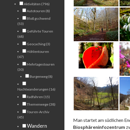
Aktivitäten (796)
Autotouren (8)
Bloß gschwend
(53)
Geführte Touren
(68)
Geocaching (3)
Höhlentouren
(47)
Mehrtagestouren
(30)
Burgenweg (8)
Nachtwanderungen (16)
Radfahren (15)
Themenwege (38)
Touren-Archiv
(45)
Man startet am südlichen E
Wandern
Biosphäreninfozentrum
zw