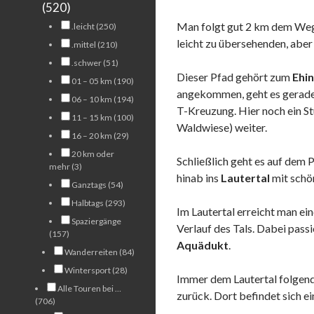
(520)
Man folgt gut 2 km dem We
.leicht (250)
leicht zu übersehenden, aber 
.mittel (210)
.schwer (51)
Dieser Pfad gehört zum
Ehi
01 – 05 km (190)
angekommen, geht es geradea
06 – 10 km (194)
T-Kreuzung. Hier noch ein S
11 – 15 km (100)
Waldwiese) weiter.
16 – 20 km (29)
20 km oder
Schließlich geht es auf dem
mehr (3)
hinab ins
Lautertal
mit schön
Ganztags (54)
Halbtags (293)
Im Lautertal erreicht man ei
Spaziergänge
Verlauf des Tals. Dabei pass
(157)
Aquädukt
.
Wanderreiten (84)
Wintersport (28)
Immer dem Lautertal folgen
Alle Touren bei …
zurück. Dort befindet sich 
(706)