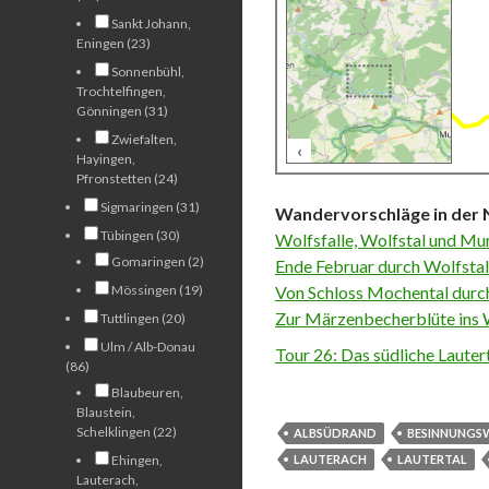
Sankt Johann,
Eningen (23)
Sonnenbühl,
Trochtelfingen,
Gönningen (31)
Zwiefalten,
‹
500 m
Hayingen,
Pfronstetten (24)
Sigmaringen (31)
Wandervorschläge in der 
Tübingen (30)
Wolfsfalle, Wolfstal und M
Gomaringen (2)
Ende Februar durch Wolfstal
Mössingen (19)
Von Schloss Mochental durch
Zur Märzenbecherblüte ins W
Tuttlingen (20)
Ulm / Alb-Donau
Tour 26: Das südliche Lauter
(86)
Blaubeuren,
Blaustein,
Schelklingen (22)
ALBSÜDRAND
BESINNUNGS
Ehingen,
LAUTERACH
LAUTERTAL
Lauterach,