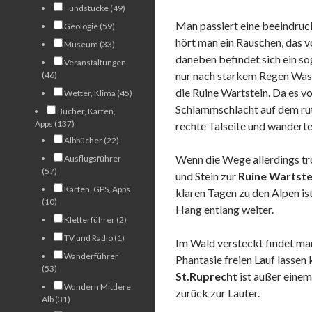
Fundstücke (49)
Man passiert eine beeindru
Geologie (59)
hört man ein Rauschen, das 
Museum (33)
daneben befindet sich ein so
Veranstaltungen
nur nach starkem Regen Wass
(46)
die Ruine Wartstein. Da es v
Wetter, Klima (45)
Schlammschlacht auf dem ruts
Bücher, Karten,
Apps (137)
rechte Talseite und wanderte
Albbücher (22)
Wenn die Wege allerdings tro
Ausflugsführer
(57)
und Stein zur
Ruine Wartste
Karten, GPS, Apps
klaren Tagen zu den Alpen ist
(10)
Hang entlang weiter.
Kletterführer (2)
TV und Radio (1)
Im Wald versteckt findet ma
Wanderführer
Phantasie freien Lauf lassen
(53)
St.Ruprecht
ist außer eine
Wandern Mittlere
zurück zur Lauter.
Alb (31)