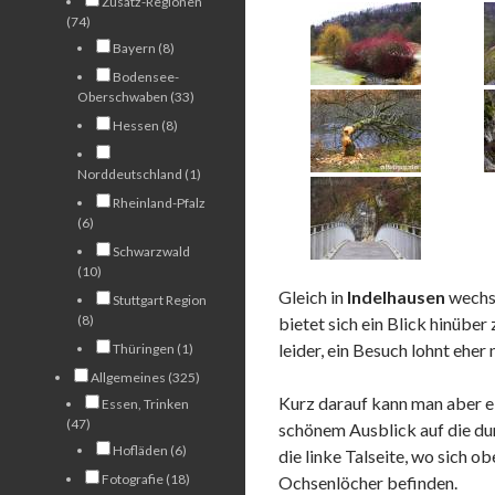
Zusatz-Regionen
(74)
Bayern (8)
Bodensee-
Oberschwaben (33)
Hessen (8)
Norddeutschland (1)
Rheinland-Pfalz
(6)
Schwarzwald
(10)
Gleich in
Indelhausen
wechse
Stuttgart Region
(8)
bietet sich ein Blick hinüber 
leider, ein Besuch lohnt eher 
Thüringen (1)
Allgemeines (325)
Kurz darauf kann man aber e
Essen, Trinken
(47)
schönem Ausblick auf die du
Hofläden (6)
die linke Talseite, wo sich o
Fotografie (18)
Ochsenlöcher befinden.