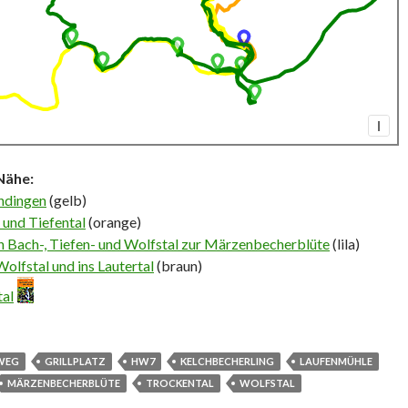
I
Nähe:
undingen
(gelb)
 und Tiefental
(orange)
 Bach-, Tiefen- und Wolfstal zur Märzenbecherblüte
(lila)
olfstal und ins Lautertal
(braun)
tal
WEG
GRILLPLATZ
HW7
KELCHBECHERLING
LAUFENMÜHLE
MÄRZENBECHERBLÜTE
TROCKENTAL
WOLFSTAL