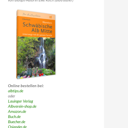
von albtips-Autorin Elke Koch (albträufler)
Online bestellen bei:
albtips.de
oder
Lauinger Verlag
Albverein-shop.de
Amazon.de
Buch.de
Buecher.de
Osiander.de