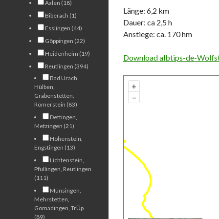
Aalen (18)
Länge: 6,2 km
Biberach (1)
Dauer: ca 2,5 h
Esslingen (44)
Anstiege: ca. 170 hm
Göppingen (22)
Heidenheim (19)
Download albtips-de-Wolfst
Reutlingen (394)
Bad Urach,
+
Hülben,
Grabenstetten,
–
Römerstein (83)
Dettingen,
Metzingen (21)
Hohenstein,
Engstingen (13)
Lichtenstein,
Pfullingen, Reutlingen
(111)
Münsingen,
Mehrstetten,
Gomadingen, TrÜp
(89)