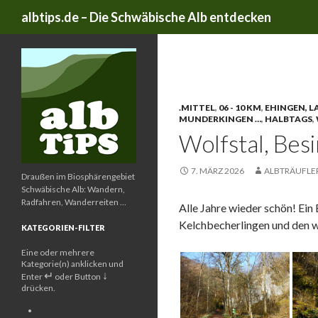
Suchen
albtips.de – Die Schwäbische Alb entdecken
Schlagwort-Archive: La
.MITTEL
,
06 - 10 KM
,
EHINGEN, 
MUNDERKINGEN …
,
HALBTAGS
,
Wolfstal, Bes
7. MÄRZ 2026
ALBTRÄUFLE
Draußen im Biosphärengebiet
Schwäbische Alb: Wandern,
Radfahren, Wanderreiten …
Alle Jahre wieder schön! Ei
Kelchbecherlingen und den 
KATEGORIEN-FILTER
Eine oder mehrere
Kategorie(n) anklicken und
↵
↓
Enter
oder Button
drücken.