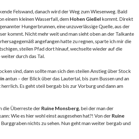
ckende Felswand, danach wird der Weg zum Wiesenweg. Bald
von einem kleinen Wasserfall, dem
Hohen Gießel
kommt. Direkt
genannter Hungerbrunnen, eine unzuverlässige Quelle, aus der
er kommt. Nicht mehr weit und man sieht oben an der Talkante
orhersagegemäß angefangen hatte zu regnen, sparte ich mir die
chigen, steilen Pfad dort hinauf, wechselte wieder auf die
 weiter durch das Tal.
cken sind, dann sollte man sich den steilen Anstieg über Stock
in
antun – der Blick über das Lautertal, bis zum Bussen und an
 herrlich. Es geht steil bergab bis zur Vorburg und dann am
n die Überreste der
Ruine Monsberg
, bei der man der
 kann: Wie es hier wohl einst ausgesehen hat?! Von der
Ruine
m Burggraben nichts zu sehen. Nun geht man weiter bergab und