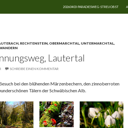
ZUM INHALT SPRINGEN
20260403-PARADIESWEG-STREUOBST
A
ufenmühle
LAUTERACH, RECHTENSTEIN, OBERMARCHTAL, UNTERMARCHTAL,
WANDERN
innungsweg, Lautertal
R
SCHREIBE EINEN KOMMENTAR
n Besuch bei den blühenden Märzenbechern, den zinnoberroten
wunderschönen Tälern der Schwäbischen Alb.