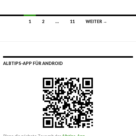
Beitragsnavigation
1
2
…
11
WEITER →
ALBTIPS-APP FÜR ANDROID
Plane die nächste Tour mit der
Albtips-App