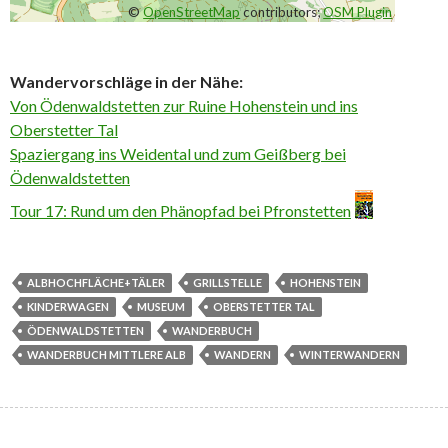
©
OpenStreetMap
contributors;
OSM Plugin
Wandervorschläge in der Nähe:
Von Ödenwaldstetten zur Ruine Hohenstein und ins
Oberstetter Tal
Spaziergang ins Weidental und zum Geißberg bei
Ödenwaldstetten
Tour 17: Rund um den Phänopfad bei Pfronstetten
ALBHOCHFLÄCHE+TÄLER
GRILLSTELLE
HOHENSTEIN
KINDERWAGEN
MUSEUM
OBERSTETTER TAL
ÖDENWALDSTETTEN
WANDERBUCH
WANDERBUCH MITTLERE ALB
WANDERN
WINTERWANDERN