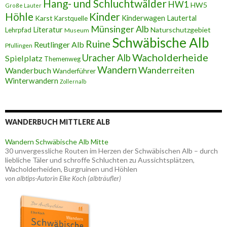
Hang- und Schluchtwälder
HW1
HW5
Große Lauter
Höhle
Kinder
Karst
Kinderwagen
Lautertal
Karstquelle
Münsinger Alb
Literatur
Naturschutzgebiet
Lehrpfad
Museum
Schwäbische Alb
Ruine
Reutlinger Alb
Pfullingen
Wacholderheide
Uracher Alb
Spielplatz
Themenweg
Wandern
Wanderreiten
Wanderbuch
Wanderführer
Winterwandern
Zollernalb
WANDERBUCH MITTLERE ALB
Wandern Schwäbische Alb Mitte
30 unvergessliche Routen im Herzen der Schwäbischen Alb – durch
liebliche Täler und schroffe Schluchten zu Aussichtsplätzen,
Wacholderheiden, Burgruinen und Höhlen
von albtips-Autorin Elke Koch (albträufler)