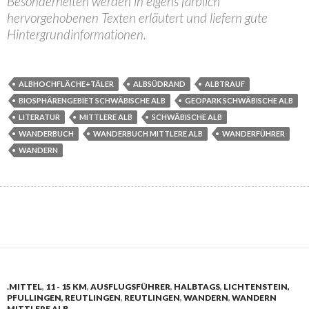
Besonderheiten werden in eigens farblich
hervorgehobenen Texten erläutert und liefern gute
Hintergrundinformationen.
ALBHOCHFLÄCHE+TÄLER
ALBSÜDRAND
ALBTRAUF
BIOSPHÄRENGEBIET SCHWÄBISCHE ALB
GEOPARK SCHWÄBISCHE ALB
LITERATUR
MITTLERE ALB
SCHWÄBISCHE ALB
WANDERBUCH
WANDERBUCH MITTLERE ALB
WANDERFÜHRER
WANDERN
.MITTEL
,
11 - 15 KM
,
AUSFLUGSFÜHRER
,
HALBTAGS
,
LICHTENSTEIN,
PFULLINGEN, REUTLINGEN
,
REUTLINGEN
,
WANDERN
,
WANDERN
MITTLERE ALB