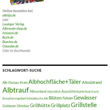
Online bestellen bei:
albtips.de
oder
Lauinger Verlag
Albverein-shop.de
Amazon.de
Buch.de
Buecher.de
Osiander.de
Oder im Buchhandel
SCHLAGWORT-SUCHE
Albhochfläche+Täler
Albsüdrand
Alb-Donau-Kreis
Albtrauf
Albvorland
Aussichtsturm
Alpenblick
Bad Urach
Gewässer
Blüten
Felsen
Biosphärengebiet Schwäbische Alb
Grillstelle
Grillplatz
Grillhütte
Goldener Oktober