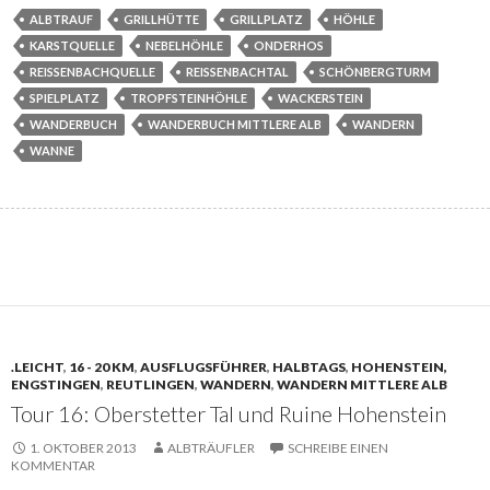
ALBTRAUF
GRILLHÜTTE
GRILLPLATZ
HÖHLE
KARSTQUELLE
NEBELHÖHLE
ONDERHOS
REISSENBACHQUELLE
REISSENBACHTAL
SCHÖNBERGTURM
SPIELPLATZ
TROPFSTEINHÖHLE
WACKERSTEIN
WANDERBUCH
WANDERBUCH MITTLERE ALB
WANDERN
WANNE
.LEICHT
,
16 - 20 KM
,
AUSFLUGSFÜHRER
,
HALBTAGS
,
HOHENSTEIN,
ENGSTINGEN
,
REUTLINGEN
,
WANDERN
,
WANDERN MITTLERE ALB
Tour 16: Oberstetter Tal und Ruine Hohenstein
1. OKTOBER 2013
ALBTRÄUFLER
SCHREIBE EINEN
KOMMENTAR