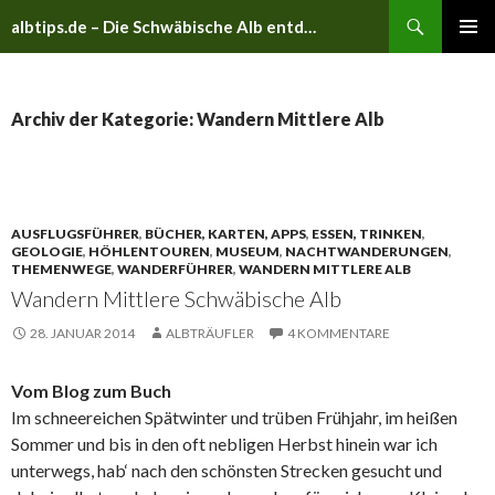
Suchen
albtips.de – Die Schwäbische Alb entdecken
ZUM
PRIMÄR
INHALT
MENÜ
SPRINGEN
Archiv der Kategorie: Wandern Mittlere Alb
AUSFLUGSFÜHRER
,
BÜCHER, KARTEN, APPS
,
ESSEN, TRINKEN
,
GEOLOGIE
,
HÖHLENTOUREN
,
MUSEUM
,
NACHTWANDERUNGEN
,
THEMENWEGE
,
WANDERFÜHRER
,
WANDERN MITTLERE ALB
Wandern Mittlere Schwäbische Alb
28. JANUAR 2014
ALBTRÄUFLER
4 KOMMENTARE
Vom Blog zum Buch
Im schneereichen Spätwinter und trüben Frühjahr, im heißen
Sommer und bis in den oft nebligen Herbst hinein war ich
unterwegs, hab‘ nach den schönsten Strecken gesucht und