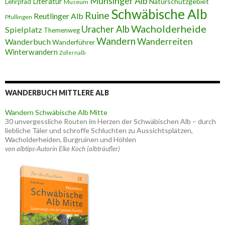
Münsinger Alb
Literatur
Naturschutzgebiet
Lehrpfad
Museum
Schwäbische Alb
Ruine
Reutlinger Alb
Pfullingen
Wacholderheide
Uracher Alb
Spielplatz
Themenweg
Wandern
Wanderreiten
Wanderbuch
Wanderführer
Winterwandern
Zollernalb
WANDERBUCH MITTLERE ALB
Wandern Schwäbische Alb Mitte
30 unvergessliche Routen im Herzen der Schwäbischen Alb – durch
liebliche Täler und schroffe Schluchten zu Aussichtsplätzen,
Wacholderheiden, Burgruinen und Höhlen
von albtips-Autorin Elke Koch (albträufler)