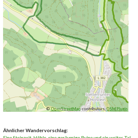
©
OpenStreetMap
contributors;
OSM Plugin
Ähnlicher Wandervorschlag:
Eine Steinzeit-Höhle, eine geräumige Ruine und ein weites Tal