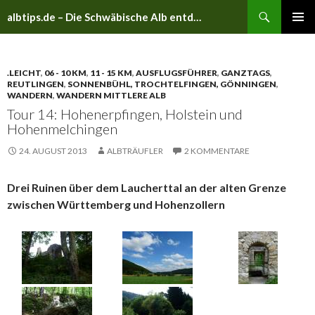
Suchen
albtips.de – Die Schwäbische Alb entdecken
ZUM
PRIMÄR
INHALT
MENÜ
SPRINGEN
.LEICHT
,
06 - 10 KM
,
11 - 15 KM
,
AUSFLUGSFÜHRER
,
GANZTAGS
,
REUTLINGEN
,
SONNENBÜHL, TROCHTELFINGEN, GÖNNINGEN
,
WANDERN
,
WANDERN MITTLERE ALB
Tour 14: Hohenerpfingen, Holstein und
Hohenmelchingen
24. AUGUST 2013
ALBTRÄUFLER
2 KOMMENTARE
Drei Ruinen über dem Laucherttal an der alten Grenze
zwischen Württemberg und Hohenzollern