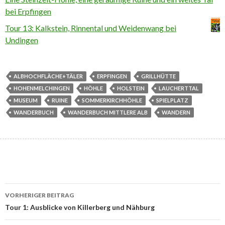
bei Erpfingen
Tour 13: Kalkstein, Rinnental und Weidenwang bei
Undingen
ALBHOCHFLÄCHE+TÄLER
ERPFINGEN
GRILLHÜTTE
HOHENMELCHINGEN
HÖHLE
HOLSTEIN
LAUCHERTTAL
MUSEUM
RUINE
SOMMERKIRCHHÖHLE
SPIELPLATZ
WANDERBUCH
WANDERBUCH MITTLERE ALB
WANDERN
Beitrags-
VORHERIGER BEITRAG
Navigation
Tour 1: Ausblicke von Killerberg und Nähburg