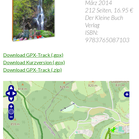
März 2014
212 Seiten, 16.95 €
Der Kleine Buch
Verlag
ISBN:
9783765087103
Download GPX-Track (.gpx)
Download Kurzversion (.gpx)
Download GPX-Track (.zip)