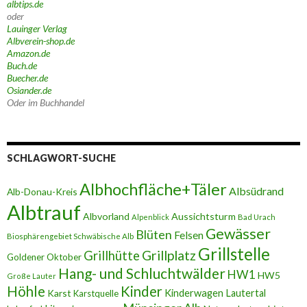
albtips.de
oder
Lauinger Verlag
Albverein-shop.de
Amazon.de
Buch.de
Buecher.de
Osiander.de
Oder im Buchhandel
SCHLAGWORT-SUCHE
Albhochfläche+Täler
Albsüdrand
Alb-Donau-Kreis
Albtrauf
Albvorland
Aussichtsturm
Alpenblick
Bad Urach
Gewässer
Blüten
Felsen
Biosphärengebiet Schwäbische Alb
Grillstelle
Grillplatz
Grillhütte
Goldener Oktober
Hang- und Schluchtwälder
HW1
HW5
Große Lauter
Höhle
Kinder
Karst
Kinderwagen
Lautertal
Karstquelle