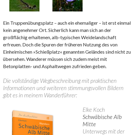
Ein Truppenübungsplatz – auch ein ehemaliger – ist erst einmal
kein angenehmer Ort. Sicherlich kann man sich an der
großflächig erhaltenen, alb-typischen Weidelandschaft
erfreuen. Doch die Spuren der früheren Nutzung des von
Einheimischen »Schießplatz« genannten Geländes sind nicht zu
übersehen. Wanderer müssen sich zudem meist mit
Betonplatten- und Asphaltwegen zufrieden geben.
Die vollständige Wegbeschreibung mit praktischen
Informationen und weiteren stimmungsvollen Bildern
gibt es in meinem Wanderführer:
Elke Koch
Schwäbische Alb
Mitte
Unterwegs mit der