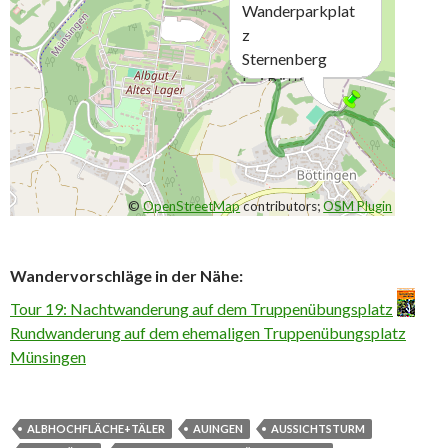
Wanderparkplat
z
Sternenberg
bei Böttingen
©
OpenStreetMap
contributors;
OSM Plugin
Wandervorschläge in der Nähe:
Tour 19: Nachtwanderung auf dem Truppenübungsplatz
Rundwanderung auf dem ehemaligen Truppenübungsplatz
Münsingen
ALBHOCHFLÄCHE+TÄLER
AUINGEN
AUSSICHTSTURM