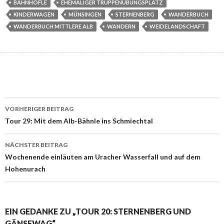
BAHNHÖFLE
EHEMALIGER TRUPPENÜBUNGSPLATZ
KINDERWAGEN
MÜNSINGEN
STERNENBERG
WANDERBUCH
WANDERBUCH MITTLERE ALB
WANDERN
WEIDELANDSCHAFT
Beitrags-
VORHERIGER BEITRAG
Navigation
Tour 29: Mit dem Alb-Bähnle ins Schmiechtal
NÄCHSTER BEITRAG
Wochenende einläuten am Uracher Wasserfall und auf dem
Hohenurach
EIN GEDANKE ZU „TOUR 20: STERNENBERG UND
GÄNSEWAG“