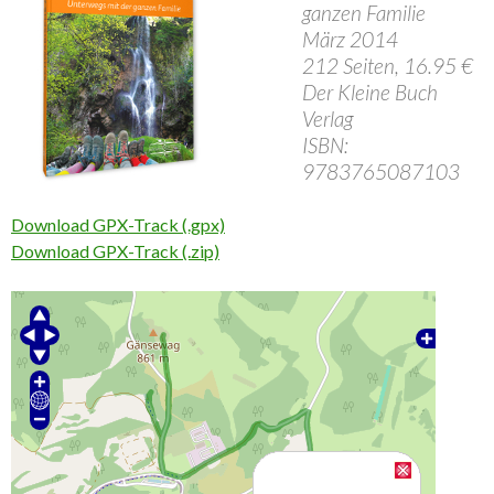
ganzen Familie
März 2014
212 Seiten, 16.95 €
Der Kleine Buch
Verlag
ISBN:
9783765087103
Download GPX-Track (.gpx)
Download GPX-Track (.zip)