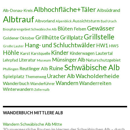
Albhochfläche+Täler
Albsüdrand
Alb-Donau-Kreis
Albtrauf
Albvorland
Aussichtsturm
Alpenblick
Bad Urach
Gewässer
Blüten
Felsen
Biosphärengebiet Schwäbische Alb
Grillstelle
Grillplatz
Grillhütte
Goldener Oktober
Hang- und Schluchtwälder
HW1
HW5
Große Lauter
Höhle
Kinder
Karst
Kinderwagen
Lautertal
Karstquelle
Münsinger Alb
Literatur
Naturschutzgebiet
Lehrpfad
Museum
Schwäbische Alb
Ruine
Reutlinger Alb
Pfullingen
Wacholderheide
Uracher Alb
Spielplatz
Themenweg
Wandern
Wanderreiten
Wanderbuch
Wanderführer
Winterwandern
Zollernalb
WANDERBUCH MITTLERE ALB
Wandern Schwäbische Alb Mitte
30 unvergessliche Routen im Herzen der Schwäbischen Alb – durch