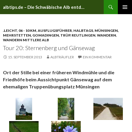
Suchen
albtips.de – Die Schwäbische Alb entdecken
ZUM
PRIMÄR
INHALT
MENÜ
SPRINGEN
.LEICHT
,
06 - 10 KM
,
AUSFLUGSFÜHRER
,
HALBTAGS
,
MÜNSINGEN,
MEHRSTETTEN, GOMADINGEN, TRÜP
,
REUTLINGEN
,
WANDERN
,
WANDERN MITTLERE ALB
Tour 20: Sternenberg und Gänsewag
15. SEPTEMBER 2013
ALBTRÄUFLER
EIN KOMMENTAR
Ort der Stille bei einer früheren Windmühle und die
Friedhöfe beim Aussichtpunkt Gänsewag auf dem
ehemaligen Truppenübungsplatz Münsingen