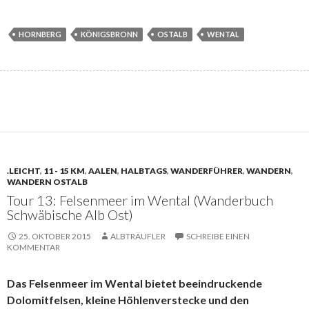
HORNBERG
KÖNIGSBRONN
OSTALB
WENTAL
.LEICHT
,
11 - 15 KM
,
AALEN
,
HALBTAGS
,
WANDERFÜHRER
,
WANDERN
,
WANDERN OSTALB
Tour 13: Felsenmeer im Wental (Wanderbuch
Schwäbische Alb Ost)
25. OKTOBER 2015
ALBTRÄUFLER
SCHREIBE EINEN
KOMMENTAR
Das Felsenmeer im Wental bietet beeindruckende
Dolomitfelsen, kleine Höhlenverstecke und den