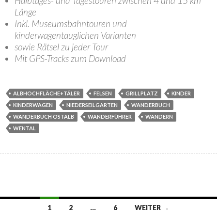
Halbtages- und Tagestouren zwischen 4 und 15 km
Länge
Inkl. Museumsbahntouren und
kinderwagentauglichen Varianten
sowie Rätsel zu jeder Tour
Mit GPS-Tracks zum Download
ALBHOCHFLÄCHE+TÄLER
FELSEN
GRILLPLATZ
KINDER
KINDERWAGEN
NIEDERSEILGARTEN
WANDERBUCH
WANDERBUCH OSTALB
WANDERFÜHRER
WANDERN
WENTAL
Beitragsnavigation
1
2
…
6
WEITER →