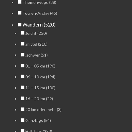
Themenwege (38)
Touren-Archiv (45)
Wandern (520)
.leicht (250)
.mittel (210)
.schwer (51)
01 – 05 km (190)
06 – 10 km (194)
11 – 15 km (100)
16 – 20 km (29)
20 km oder mehr (3)
Ganztags (54)
Halbtags (293)