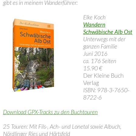
gibt es in meinem Wanderführer:
Elke Koch
Wandern
Schwäbische Alb Ost
Unterwegs mit der
ganzen Familie
Juni 2016
ca. 176 Seiten
15.90 €
Der Kleine Buch
Verlag
ISBN: 978-3-7650-
8722-6
Download GPX-Tracks zu den Buchtouren
25 Touren: Mit Fils-, Ach- und Lonetal sowie Albuch,
Nördlinger Ries und Härtsfeld