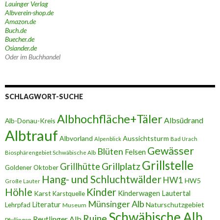
Lauinger Verlag
Albverein-shop.de
Amazon.de
Buch.de
Buecher.de
Osiander.de
Oder im Buchhandel
SCHLAGWORT-SUCHE
Albhochfläche+Täler
Albsüdrand
Alb-Donau-Kreis
Albtrauf
Albvorland
Aussichtsturm
Alpenblick
Bad Urach
Gewässer
Blüten
Felsen
Biosphärengebiet Schwäbische Alb
Grillstelle
Grillplatz
Grillhütte
Goldener Oktober
Hang- und Schluchtwälder
HW1
HW5
Große Lauter
Höhle
Kinder
Karst
Kinderwagen
Lautertal
Karstquelle
Münsinger Alb
Literatur
Naturschutzgebiet
Lehrpfad
Museum
Schwäbische Alb
Ruine
Reutlinger Alb
Pfullingen