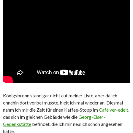
Königsbronn stand gar nicht auf meiner Liste, aber da ich
ohnehin dort vorbei musste, hielt ich mal wieder an. Diesmal
nahm ich mir die Zeit für einen Kaffee-Stopp im
Café ver-edelt
,
das sich im gleichen Gebäude wie die
Georg-Elser-
Gedenkstätte
befindet, die ich mir neulich schon angesehen
hatte.