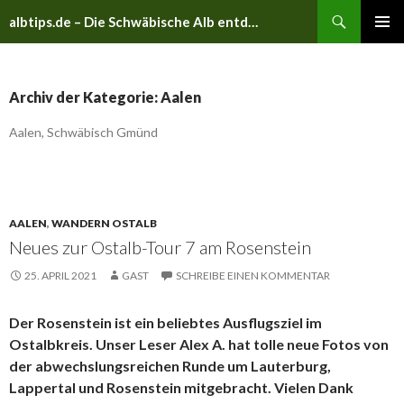
Suchen
albtips.de – Die Schwäbische Alb entdecken
ZUM
PRIMÄR
INHALT
MENÜ
SPRINGEN
Archiv der Kategorie: Aalen
Aalen, Schwäbisch Gmünd
AALEN
,
WANDERN OSTALB
Neues zur Ostalb-Tour 7 am Rosenstein
25. APRIL 2021
GAST
SCHREIBE EINEN KOMMENTAR
Der Rosenstein ist ein beliebtes Ausflugsziel im
Ostalbkreis. Unser Leser Alex A. hat tolle neue Fotos von
der abwechslungsreichen Runde um Lauterburg,
Lappertal und Rosenstein mitgebracht. Vielen Dank