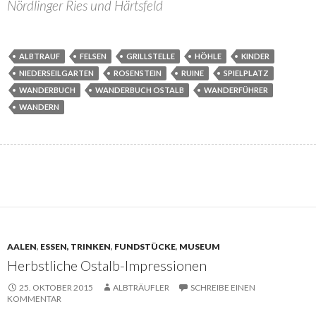
Nördlinger Ries und Härtsfeld
ALBTRAUF
FELSEN
GRILLSTELLE
HÖHLE
KINDER
NIEDERSEILGARTEN
ROSENSTEIN
RUINE
SPIELPLATZ
WANDERBUCH
WANDERBUCH OSTALB
WANDERFÜHRER
WANDERN
AALEN
,
ESSEN, TRINKEN
,
FUNDSTÜCKE
,
MUSEUM
Herbstliche Ostalb-Impressionen
25. OKTOBER 2015
ALBTRÄUFLER
SCHREIBE EINEN
KOMMENTAR