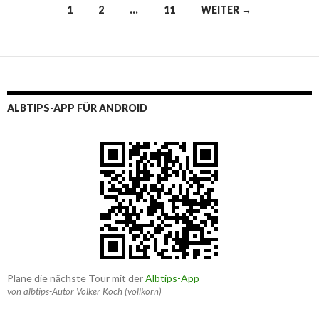
Beitragsnavigation
1
2
…
11
WEITER →
ALBTIPS-APP FÜR ANDROID
Plane die nächste Tour mit der
Albtips-App
von albtips-Autor Volker Koch (vollkorn)