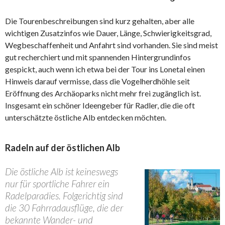
Die Tourenbeschreibungen sind kurz gehalten, aber alle
wichtigen Zusatzinfos wie Dauer, Länge, Schwierigkeitsgrad,
Wegbeschaffenheit und Anfahrt sind vorhanden. Sie sind meist
gut recherchiert und mit spannenden Hintergrundinfos
gespickt, auch wenn ich etwa bei der Tour ins Lonetal einen
Hinweis darauf vermisse, dass die Vogelherdhöhle seit
Eröffnung des Archäoparks nicht mehr frei zugänglich ist.
Insgesamt ein schöner Ideengeber für Radler, die die oft
unterschätzte östliche Alb entdecken möchten.
Radeln auf der östlichen Alb
Die östliche Alb ist keineswegs
nur für sportliche Fahrer ein
Radelparadies. Folgerichtig sind
die 30 Fahrradausflüge, die der
bekannte Wander- und