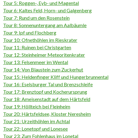
Tour 5: Roggen-, Eyb- und Magental
Tour 6: Kaltes Feld, Horn- und Galgenberg
Tour 7: Rund um den Rosenstein
Tour 8: Sonnenuntergang am Aalbäumle
Tour 9: Ipf und Flochberg
Tour 10: Ofnethöhlen im Rieskrater
Tour 11: Ruinen bei Christgarten
Tour 12: Steinheimer Meteoritenkrater
Tour 13: Felsenmeer im Wental
Tour 14: Von Blaustein zum Zuckerhut
Tour 15: Heldenfinger Kliff und Hungerbrunnental
Tour 16: Eselsburger Tal und Brenzschleife
Tour 17: Brenztopf und Kocherursprung
Tour 18: Ameisenstadt auf dem Härtsfeld
Tour 19: Höllteich bei Fleinheim
Tour 20: Härtsfeldsee, Kloster Neresheim
Tour 21: Urzeithöhlen im Achtal
Tour 22: Lonetopf und Lonesee
Tour 23: Zum Fohlenhaus im Lonetal