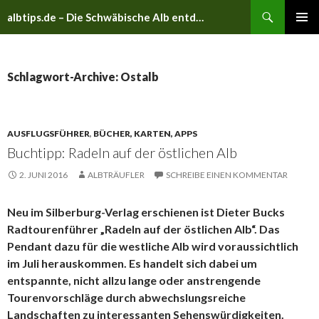
Suchen
albtips.de – Die Schwäbische Alb entdecken
ZUM
PRIMÄR
INHALT
MENÜ
SPRINGEN
Schlagwort-Archive: Ostalb
AUSFLUGSFÜHRER
,
BÜCHER, KARTEN, APPS
Buchtipp: Radeln auf der östlichen Alb
2. JUNI 2016
ALBTRÄUFLER
SCHREIBE EINEN KOMMENTAR
Neu im Silberburg-Verlag erschienen ist Dieter Bucks
Radtourenführer „Radeln auf der östlichen Alb“. Das
Pendant dazu für die westliche Alb wird voraussichtlich
im Juli herauskommen. Es handelt sich dabei um
entspannte, nicht allzu lange oder anstrengende
Tourenvorschläge durch abwechslungsreiche
Landschaften zu interessanten Sehenswürdigkeiten.