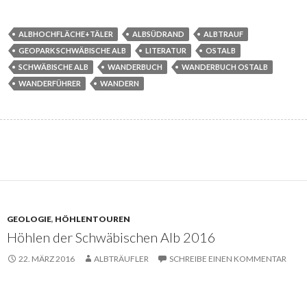
ALBHOCHFLÄCHE+TÄLER
ALBSÜDRAND
ALBTRAUF
GEOPARK SCHWÄBISCHE ALB
LITERATUR
OSTALB
SCHWÄBISCHE ALB
WANDERBUCH
WANDERBUCH OSTALB
WANDERFÜHRER
WANDERN
GEOLOGIE
,
HÖHLENTOUREN
Höhlen der Schwäbischen Alb 2016
22. MÄRZ 2016
ALBTRÄUFLER
SCHREIBE EINEN KOMMENTAR