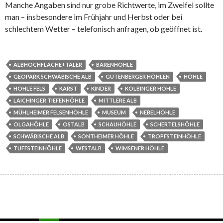
Manche Angaben sind nur grobe Richtwerte, im Zweifel sollte
man – insbesondere im Frühjahr und Herbst oder bei
schlechtem Wetter – telefonisch anfragen, ob geöffnet ist.
ALBHOCHFLÄCHE+TÄLER
BÄRENHÖHLE
GEOPARK SCHWÄBISCHE ALB
GUTENBERGER HÖHLEN
HÖHLE
HOHLE FELS
KARST
KINDER
KOLBINGER HÖHLE
LAICHINGER TIEFENHÖHLE
MITTLERE ALB
MÜHLHEIMER FELSENHÖHLE
MUSEUM
NEBELHÖHLE
OLGAHÖHLE
OSTALB
SCHAUHÖHLE
SCHERTELSHÖHLE
SCHWÄBISCHE ALB
SONTHEIMER HÖHLE
TROPFSTEINHÖHLE
TUFFSTEINHÖHLE
WESTALB
WIMSENER HÖHLE