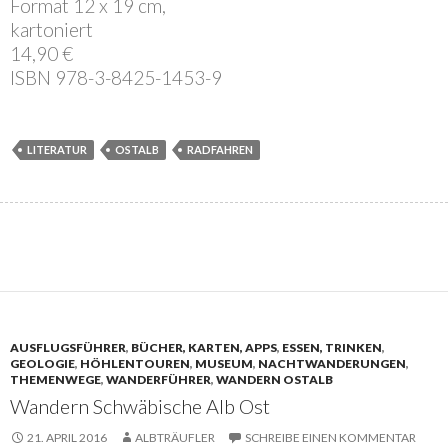
Format 12 x 19 cm,
kartoniert
14,90 €
ISBN 978-3-8425-1453-9
LITERATUR
OSTALB
RADFAHREN
AUSFLUGSFÜHRER
,
BÜCHER, KARTEN, APPS
,
ESSEN, TRINKEN
,
GEOLOGIE
,
HÖHLENTOUREN
,
MUSEUM
,
NACHTWANDERUNGEN
,
THEMENWEGE
,
WANDERFÜHRER
,
WANDERN OSTALB
Wandern Schwäbische Alb Ost
21. APRIL 2016
ALBTRÄUFLER
SCHREIBE EINEN KOMMENTAR