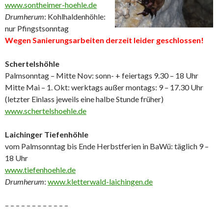
www.sontheimer-hoehle.de
Drumherum
: Kohlhaldenhöhle:
nur Pfingstsonntag
Wegen Sanierungsarbeiten derzeit leider geschlossen!
Schertelshöhle
Palmsonntag – Mitte Nov: sonn- + feiertags 9.30 – 18 Uhr
Mitte Mai – 1. Okt: werktags außer montags: 9 – 17.30 Uhr
(letzter Einlass jeweils eine halbe Stunde früher)
www.schertelshoehle.de
Laichinger Tiefenhöhle
vom Palmsonntag bis Ende Herbstferien in BaWü: täglich 9 –
18 Uhr
www.tiefenhoehle.de
Drumherum
:
www.kletterwald-laichingen.de
– – – – – – – – – – – –