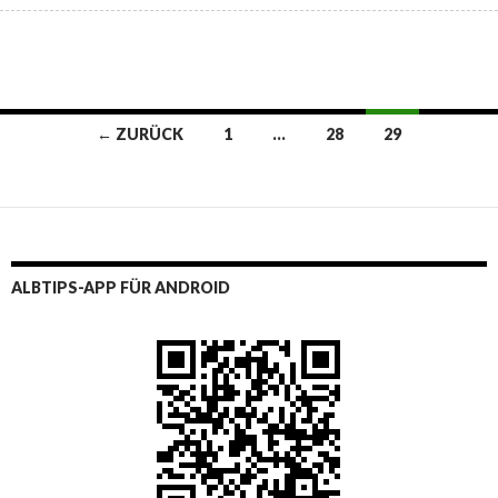
Beitragsnavigation
← ZURÜCK
1
…
28
29
ALBTIPS-APP FÜR ANDROID