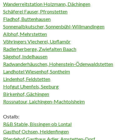
Wanderreitstation Holzmann, Dächingen
Schäferei Fauser, Pfronstetten
Fladhof, Buttenhausen
Sonnenalbkutscher, Sonnenbühl-Willmandingen
Albhof, Mehrstetten
Vöhringers Viecherei, Upflamör
Radlerherberge, Zwiefalten Baach
Sägehof, Indelhausen
Radwanderhäuschen, Hohenstein-Ödenwaldstetten
Landhotel Wiesenhof, Sontheim
Lindenhof, Feldstetten
Hofgut Uhenfels, Seeburg
Birkenhof, Gächingen
Rossnatour, Laichingen-Machtolsheim
Ostalb:
R&B Stable, Bissingen ob Lontal
Gasthof Ochsen, Heldenfingen
Pferdehof Gasthaus Adler, Amstetten-Dorf