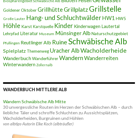
Blüten
Felsen
Biosphärengebiet Schwäbische Alb
Grillstelle
Grillplatz
Grillhütte
Goldener Oktober
Hang- und Schluchtwälder
HW1
HW5
Große Lauter
Höhle
Kinder
Karst
Kinderwagen
Lautertal
Karstquelle
Münsinger Alb
Literatur
Naturschutzgebiet
Lehrpfad
Museum
Schwäbische Alb
Ruine
Reutlinger Alb
Pfullingen
Wacholderheide
Uracher Alb
Spielplatz
Themenweg
Wandern
Wanderreiten
Wanderbuch
Wanderführer
Winterwandern
Zollernalb
WANDERBUCH MITTLERE ALB
Wandern Schwäbische Alb Mitte
30 unvergessliche Routen im Herzen der Schwäbischen Alb – durch
liebliche Täler und schroffe Schluchten zu Aussichtsplätzen,
Wacholderheiden, Burgruinen und Höhlen
von albtips-Autorin Elke Koch (albträufler)