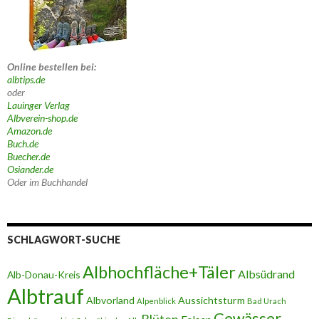
Online bestellen bei:
albtips.de
oder
Lauinger Verlag
Albverein-shop.de
Amazon.de
Buch.de
Buecher.de
Osiander.de
Oder im Buchhandel
SCHLAGWORT-SUCHE
Albhochfläche+Täler
Albsüdrand
Alb-Donau-Kreis
Albtrauf
Albvorland
Aussichtsturm
Alpenblick
Bad Urach
Gewässer