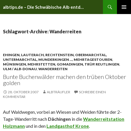
Suchen
albtips.de – Die Schwäbische Alb entdecken
ZUM
PRIMÄR
INHALT
MENÜ
SPRINGEN
Schlagwort-Archive: Wanderreiten
EHINGEN, LAUTERACH, RECHTENSTEIN, OBERMARCHTAL,
UNTERMARCHTAL, MUNDERKINGEN …
,
MEHRTAGESTOUREN
,
MÜNSINGEN, MEHRSTETTEN, GOMADINGEN, TRÜP
,
REUTLINGEN
,
ULM / ALB-DONAU
,
WANDERREITEN
Bunte Buchenwälder machen den trüben Oktober
golden
28. OKTOBER 2007
ALBTRÄUFLER
SCHREIBE EINEN
KOMMENTAR
Auf Waldwegen, vorbei an Wiesen und Weiden führte der 2-
Tage-Wanderritt nach
Dächingen
in die
Wanderreitstation
Holzmann
und in den
Landgasthof Krone
.