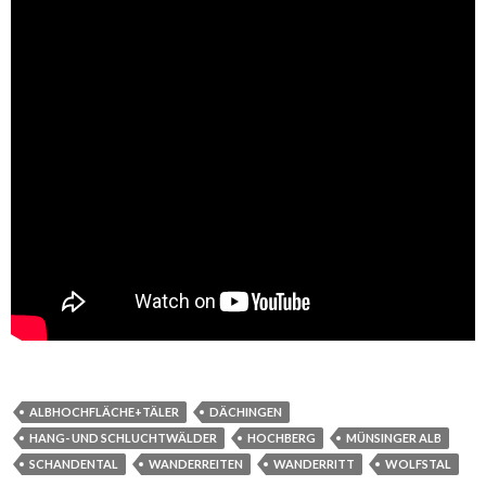
ALBHOCHFLÄCHE+TÄLER
DÄCHINGEN
HANG- UND SCHLUCHTWÄLDER
HOCHBERG
MÜNSINGER ALB
SCHANDENTAL
WANDERREITEN
WANDERRITT
WOLFSTAL