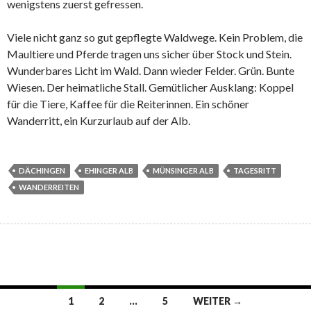
wenigstens zuerst gefressen.
Viele nicht ganz so gut gepflegte Waldwege. Kein Problem, die
Maultiere und Pferde tragen uns sicher über Stock und Stein.
Wunderbares Licht im Wald. Dann wieder Felder. Grün. Bunte
Wiesen. Der heimatliche Stall. Gemütlicher Ausklang: Koppel
für die Tiere, Kaffee für die Reiterinnen. Ein schöner
Wanderritt, ein Kurzurlaub auf der Alb.
DÄCHINGEN
EHINGER ALB
MÜNSINGER ALB
TAGESRITT
WANDERREITEN
Beitragsnavigation
1
2
…
5
WEITER →