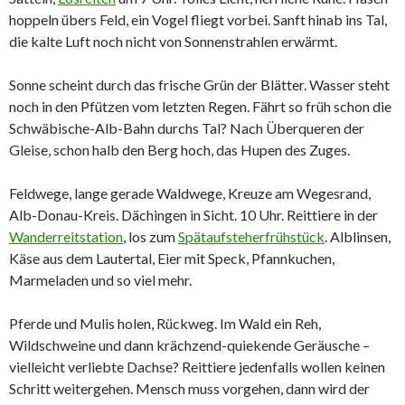
hoppeln übers Feld, ein Vogel fliegt vorbei. Sanft hinab ins Tal,
die kalte Luft noch nicht von Sonnenstrahlen erwärmt.
Sonne scheint durch das frische Grün der Blätter. Wasser steht
noch in den Pfützen vom letzten Regen. Fährt so früh schon die
Schwäbische-Alb-Bahn durchs Tal? Nach Überqueren der
Gleise, schon halb den Berg hoch, das Hupen des Zuges.
Feldwege, lange gerade Waldwege, Kreuze am Wegesrand,
Alb-Donau-Kreis. Dächingen in Sicht. 10 Uhr. Reittiere in der
Wanderreitstation
, los zum
Spätaufsteherfrühstück
. Alblinsen,
Käse aus dem Lautertal, Eier mit Speck, Pfannkuchen,
Marmeladen und so viel mehr.
Pferde und Mulis holen, Rückweg. Im Wald ein Reh,
Wildschweine und dann krächzend-quiekende Geräusche –
vielleicht verliebte Dachse? Reittiere jedenfalls wollen keinen
Schritt weitergehen. Mensch muss vorgehen, dann wird der