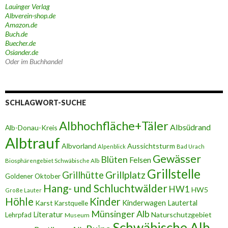
Lauinger Verlag
Albverein-shop.de
Amazon.de
Buch.de
Buecher.de
Osiander.de
Oder im Buchhandel
SCHLAGWORT-SUCHE
Albhochfläche+Täler
Albsüdrand
Alb-Donau-Kreis
Albtrauf
Albvorland
Aussichtsturm
Alpenblick
Bad Urach
Gewässer
Blüten
Felsen
Biosphärengebiet Schwäbische Alb
Grillstelle
Grillplatz
Grillhütte
Goldener Oktober
Hang- und Schluchtwälder
HW1
HW5
Große Lauter
Höhle
Kinder
Karst
Kinderwagen
Lautertal
Karstquelle
Münsinger Alb
Literatur
Naturschutzgebiet
Lehrpfad
Museum
Schwäbische Alb