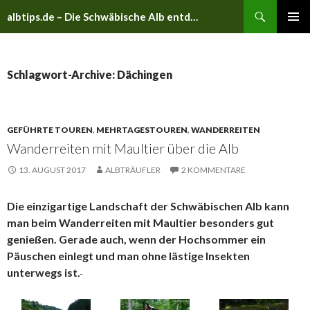
Suchen
albtips.de – Die Schwäbische Alb entdecken
ZUM
PRIMÄR
INHALT
MENÜ
SPRINGEN
Schlagwort-Archive: Dächingen
GEFÜHRTE TOUREN
,
MEHRTAGESTOUREN
,
WANDERREITEN
Wanderreiten mit Maultier über die Alb
13. AUGUST 2017
ALBTRÄUFLER
2 KOMMENTARE
Die einzigartige Landschaft der Schwäbischen Alb kann
man beim Wanderreiten mit Maultier besonders gut
genießen. Gerade auch, wenn der Hochsommer ein
Päuschen einlegt und man ohne lästige Insekten
unterwegs ist.