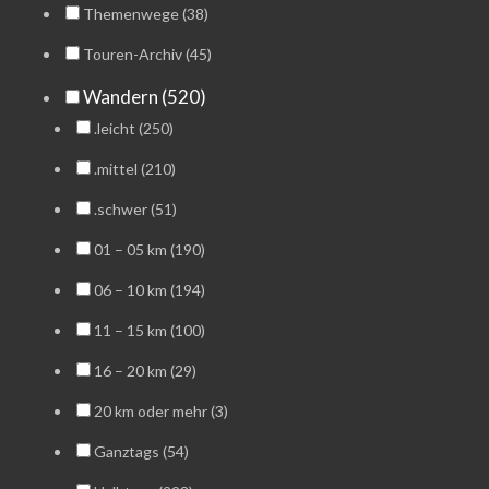
Themenwege (38)
Touren-Archiv (45)
Wandern (520)
.leicht (250)
.mittel (210)
.schwer (51)
01 – 05 km (190)
06 – 10 km (194)
11 – 15 km (100)
16 – 20 km (29)
20 km oder mehr (3)
Ganztags (54)