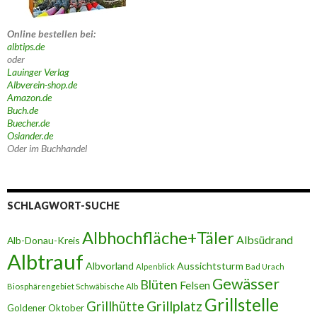
Online bestellen bei:
albtips.de
oder
Lauinger Verlag
Albverein-shop.de
Amazon.de
Buch.de
Buecher.de
Osiander.de
Oder im Buchhandel
SCHLAGWORT-SUCHE
Albhochfläche+Täler
Albsüdrand
Alb-Donau-Kreis
Albtrauf
Albvorland
Aussichtsturm
Alpenblick
Bad Urach
Gewässer
Blüten
Felsen
Biosphärengebiet Schwäbische Alb
Grillstelle
Grillplatz
Grillhütte
Goldener Oktober