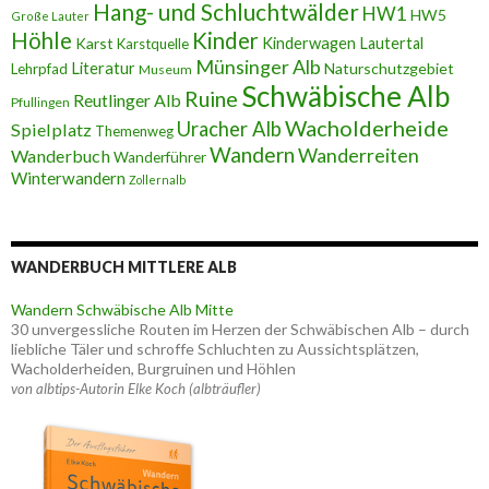
Hang- und Schluchtwälder
HW1
HW5
Große Lauter
Höhle
Kinder
Karst
Kinderwagen
Lautertal
Karstquelle
Münsinger Alb
Literatur
Naturschutzgebiet
Lehrpfad
Museum
Schwäbische Alb
Ruine
Reutlinger Alb
Pfullingen
Wacholderheide
Uracher Alb
Spielplatz
Themenweg
Wandern
Wanderreiten
Wanderbuch
Wanderführer
Winterwandern
Zollernalb
WANDERBUCH MITTLERE ALB
Wandern Schwäbische Alb Mitte
30 unvergessliche Routen im Herzen der Schwäbischen Alb – durch
liebliche Täler und schroffe Schluchten zu Aussichtsplätzen,
Wacholderheiden, Burgruinen und Höhlen
von albtips-Autorin Elke Koch (albträufler)