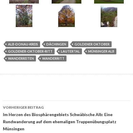
ALB-DONAU-KREIS
DÄCHINGEN
GOLDENER OKTOBER
GOLDENER-OKTOBER-RITT
LAUTERTAL
MÜNSINGER ALB
WANDERREITEN
WANDERRITT
Beitrags-
VORHERIGER BEITRAG
Navigation
Im Herzen des Biosphärengebiets Schwäbische Alb: Eine
Rundwanderung auf dem ehemaligen Truppenübungsplatz
Münsingen