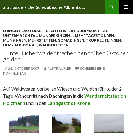
Suchen
albtips.de – Die Schwäbische Alb entdecken
ZUM
PRIMÄR
INHALT
MENÜ
SPRINGEN
EHINGEN, LAUTERACH, RECHTENSTEIN, OBERMARCHTAL,
UNTERMARCHTAL, MUNDERKINGEN …
,
MEHRTAGESTOUREN
,
MÜNSINGEN, MEHRSTETTEN, GOMADINGEN, TRÜP
,
REUTLINGEN
,
ULM / ALB-DONAU
,
WANDERREITEN
Bunte Buchenwälder machen den trüben Oktober
golden
28. OKTOBER 2007
ALBTRÄUFLER
SCHREIBE EINEN
KOMMENTAR
Auf Waldwegen, vorbei an Wiesen und Weiden führte der 2-
Tage-Wanderritt nach
Dächingen
in die
Wanderreitstation
Holzmann
und in den
Landgasthof Krone
.